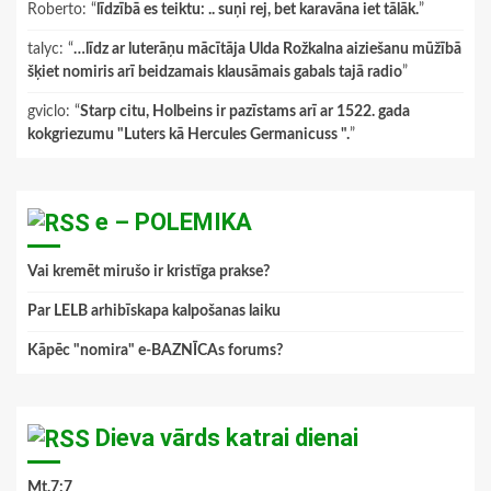
Roberto
: “
līdzībā es teiktu: .. suņi rej, bet karavāna iet tālāk.
”
talyc
: “
…līdz ar luterāņu mācītāja Ulda Rožkalna aiziešanu mūžībā
šķiet nomiris arī beidzamais klausāmais gabals tajā radio
”
gviclo
: “
Starp citu, Holbeins ir pazīstams arī ar 1522. gada
kokgriezumu "Luters kā Hercules Germanicuss ".
”
e – POLEMIKA
Vai kremēt mirušo ir kristīga prakse?
Par LELB arhibīskapa kalpošanas laiku
Kāpēc "nomira" e-BAZNĪCAs forums?
Dieva vārds katrai dienai
Mt.7:7