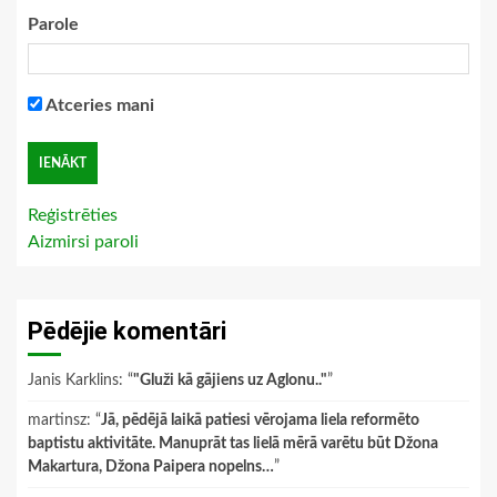
Parole
Atceries mani
Reģistrēties
Aizmirsi paroli
Pēdējie komentāri
Janis Karklins
: “
"Gluži kā gājiens uz Aglonu.."
”
martinsz
: “
Jā, pēdējā laikā patiesi vērojama liela reformēto
baptistu aktivitāte. Manuprāt tas lielā mērā varētu būt Džona
Makartura, Džona Paipera nopelns…
”