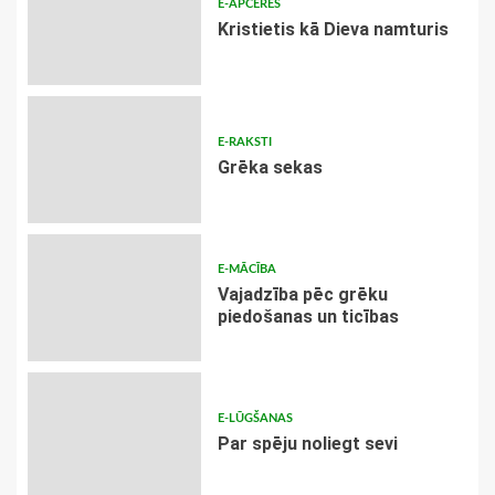
E-APCERES
Kristietis kā Dieva namturis
E-RAKSTI
Grēka sekas
E-MĀCĪBA
Vajadzība pēc grēku
piedošanas un ticības
E-LŪGŠANAS
Par spēju noliegt sevi