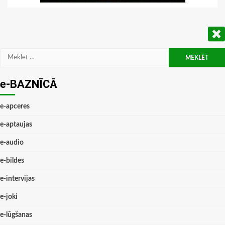
Meklēt:
e-BAZNĪCĀ
e-apceres
e-aptaujas
e-audio
e-bildes
e-intervijas
e-joki
e-lūgšanas