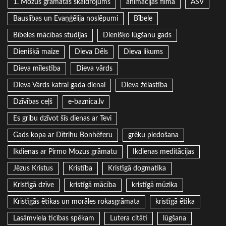
1. Mozus grāmatas skaidrojums
animācijas filma
ASV
Bauslības un Evaņģēlija noslēpumi
Bībele
Bībeles mācības studijas
Dienišķo lūgšanu gads
Dienišķā maize
Dieva Dēls
Dieva likums
Dieva mīlestība
Dieva vārds
Dieva Vārds katrai gada dienai
Dieva žēlastība
Dzīvības ceļš
e-baznica.lv
Es gribu dzīvot šīs dienas ar Tevi
Gads kopa ar Dītrihu Bonhēferu
grēku piedošana
Ikdienas ar Pirmo Mozus grāmatu
Ikdienas meditācijas
Jēzus Kristus
Kristība
Kristīgā dogmatika
Kristīgā dzīve
kristīgā mācība
kristīgā mūzika
Kristīgās ētikas un morāles rokasgrāmata
kristīgā ētika
Lasāmviela ticības spēkam
Lutera citāti
lūgšana