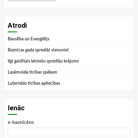
Atrodi
Bauslība un Evaņģēlijs
Baznīcas gada sprediķi vienuviet
Ilgi gaidītais latviešu sprediķu krājums
Lasāmviela ticības spēkam
Luteriskās ticības apliecības
Ienāc
e-baznīcēns