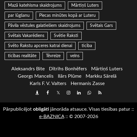
Mazā katehisma skaidrojums
Mārtiņš Luters
par lūgšanu
Piecas minūtes kopā ar Luteru
Pāvila vēstules galatiešiem skaidrojums
Svētais Gars
Svētais Vakarēdiens
Svētie Raksti
Svēto Rakstu apceres katrai dienai
ticība
ticības realitāte
Tēvreize
velns
Aleksandrs Bite
Dītrihs Bonhēfers
Mārtiņš Luters
Georgs Mancelis
Ilārs Plūme
Markku Särelä
Karls F. V. Valters
Hermanis Zasse
Draugiem
Facebook
Twitter
Instagram
LinkedIn
whatsapp
RSS
Pārpublicējot
obligāti
jānorāda atsauce. Visas tiesības patur
::
e-BAZNICA
::
© 2007-2026