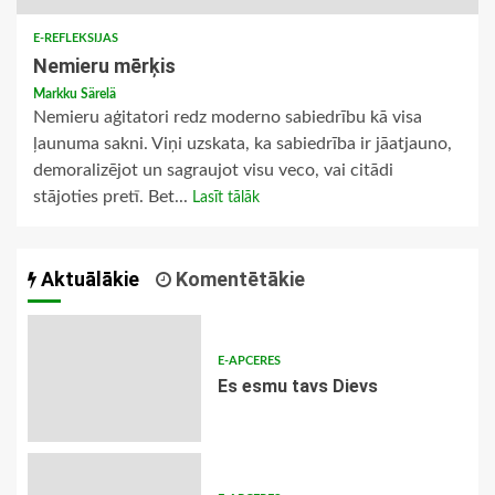
E-REFLEKSIJAS
Nemieru mērķis
Markku Särelä
Nemieru aģitatori redz moderno sabiedrību kā visa
ļaunuma sakni. Viņi uzskata, ka sabiedrība ir jāatjauno,
demoralizējot un sagraujot visu veco, vai citādi
stājoties pretī. Bet...
Lasīt tālāk
Aktuālākie
Komentētākie
E-APCERES
Es esmu tavs Dievs