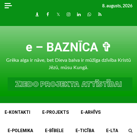
Skip
8. augusts, 2026
to
Draugiem
Facebook
Twitter
Instagram
LinkedIn
whatsapp
RSS
content
e – BAZNĪCA ✞
Grēka alga ir nāve, bet Dieva balva ir mūžīga dzīvība Kristū
Jēzū, mūsu Kungā.
E-KONTAKTI
E-PROJEKTS
E-ARHĪVS
E-POLEMIKA
E-BĪBELE
E-TICĪBA
E-LTA