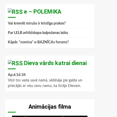
e – POLEMIKA
Vai kremēt mirušo ir kristīga prakse?
Par LELB arhibīskapa kalpošanas laiku
Kāpēc "nomira" e-BAZNĪCAs forums?
Dieva vārds katrai dienai
Ap.d.16:34
Viņš tos veda savā namā, sēdināja pie galda un
priecājās ar visu savu namu, ka ticēja Dievam.
Animācijas filma