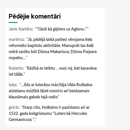
Pēdējie komentāri
Janis Karklins
: “
"Gluži kā gājiens uz Aglonu.."
”
martinsz
: “
Jā, pēdējā laikā patiesi vērojama liela
reformēto baptistu aktivitāte. Manuprāt tas lielā
mērā varētu būt Džona Makartura, Džona Paipera
nopelns…
”
Roberto
: “
līdzībā es teiktu: .. suņi rej, bet karavāna
iet tālāk.
”
talyc
: “
…līdz ar luterāņu mācītāja Ulda Rožkalna
aiziešanu mūžībā šķiet nomiris arī beidzamais
klausāmais gabals tajā radio
”
gviclo
: “
Starp citu, Holbeins ir pazīstams arī ar
1522. gada kokgriezumu "Luters kā Hercules
Germanicuss ".
”