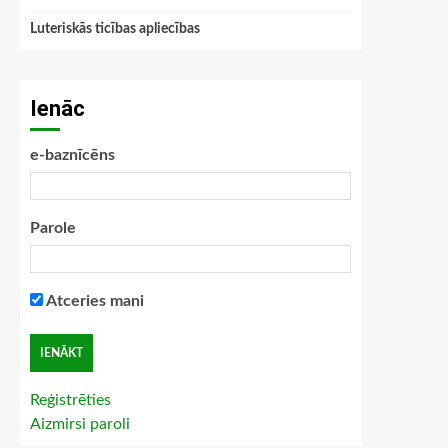
Luteriskās ticības apliecības
Ienāc
e-baznīcēns
Parole
Atceries mani
Reģistrēties
Aizmirsi paroli