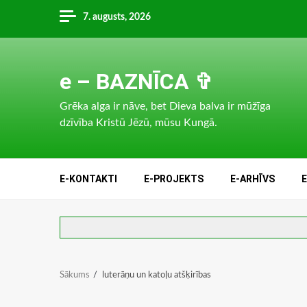
Skip
7. augusts, 2026
to
content
e – BAZNĪCA ✞
Grēka alga ir nāve, bet Dieva balva ir mūžīga
dzīvība Kristū Jēzū, mūsu Kungā.
E-KONTAKTI
E-PROJEKTS
E-ARHĪVS
Sākums
luterāņu un katoļu atšķirības