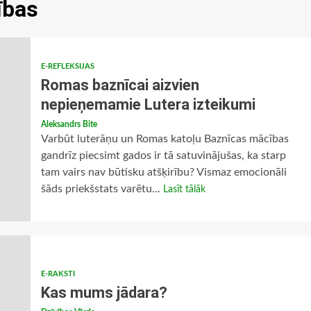
ības
E-REFLEKSIJAS
Romas baznīcai aizvien
nepieņemamie Lutera izteikumi
Aleksandrs Bite
Varbūt luterāņu un Romas katoļu Baznīcas mācības
gandrīz piecsimt gados ir tā satuvinājušas, ka starp
tam vairs nav būtisku atšķirību? Vismaz emocionāli
šāds priekšstats varētu...
Lasīt tālāk
E-RAKSTI
Kas mums jādara?