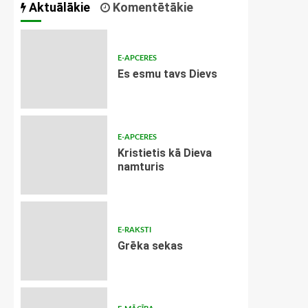
Aktuālākie
Komentētākie
E-APCERES
Es esmu tavs Dievs
E-APCERES
Kristietis kā Dieva
namturis
E-RAKSTI
Grēka sekas