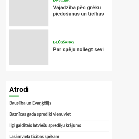
E-MĀCĪBA
Vajadzība pēc grēku
piedošanas un ticības
E-LŪGŠANAS
Par spēju noliegt sevi
Atrodi
Bauslība un Evaņģēlijs
Baznīcas gada sprediķi vienuviet
Ilgi gaidītais latviešu sprediķu krājums
Lasāmviela ticības spēkam