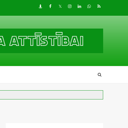
Draugiem
Facebook
Twitter
Instagram
LinkedIn
whatsapp
RSS