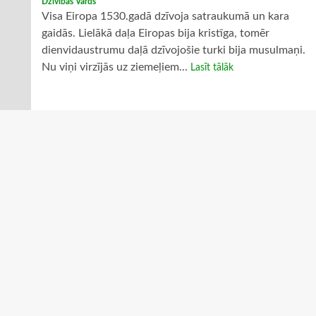
Dzīvības Vārds
Visa Eiropa 1530.gadā dzīvoja satraukumā un kara
gaidās. Lielākā daļa Eiropas bija kristīga, tomēr
dienvidaustrumu daļā dzīvojošie turki bija musulmaņi.
Nu viņi virzījās uz ziemeļiem...
Lasīt tālāk