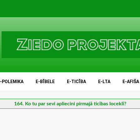
E-POLEMIKA
E-BĪBELE
E-TICĪBA
E-LTA
E-AFIŠA
164. Ko tu par sevi apliecini pirmajā ticības loceklī?