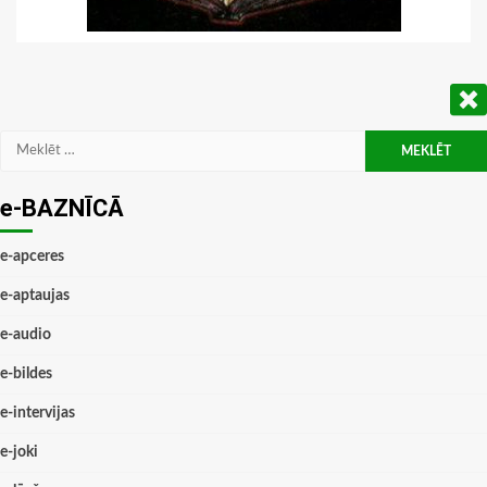
Meklēt:
e-BAZNĪCĀ
e-apceres
e-aptaujas
e-audio
e-bildes
e-intervijas
e-joki