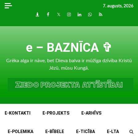
Skip
7. augusts, 2026
to
Draugiem
Facebook
Twitter
Instagram
LinkedIn
whatsapp
RSS
content
e – BAZNĪCA ✞
Grēka alga ir nāve, bet Dieva balva ir mūžīga dzīvība Kristū
Jēzū, mūsu Kungā.
E-KONTAKTI
E-PROJEKTS
E-ARHĪVS
E-POLEMIKA
E-BĪBELE
E-TICĪBA
E-LTA