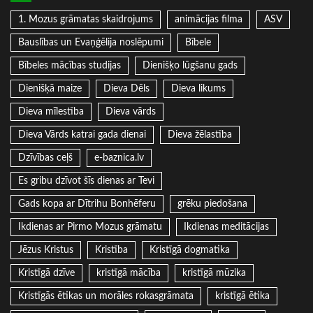
1. Mozus grāmatas skaidrojums
animācijas filma
ASV
Bauslības un Evaņģēlija noslēpumi
Bībele
Bībeles mācības studijas
Dienišķo lūgšanu gads
Dienišķā maize
Dieva Dēls
Dieva likums
Dieva mīlestība
Dieva vārds
Dieva Vārds katrai gada dienai
Dieva žēlastība
Dzīvības ceļš
e-baznica.lv
Es gribu dzīvot šīs dienas ar Tevi
Gads kopa ar Dītrihu Bonhēferu
grēku piedošana
Ikdienas ar Pirmo Mozus grāmatu
Ikdienas meditācijas
Jēzus Kristus
Kristība
Kristīgā dogmatika
Kristīgā dzīve
kristīgā mācība
kristīgā mūzika
Kristīgās ētikas un morāles rokasgrāmata
kristīgā ētika