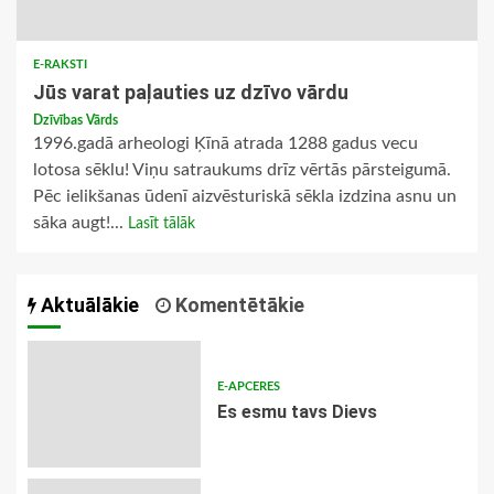
E-RAKSTI
Jūs varat paļauties uz dzīvo vārdu
Dzīvības Vārds
1996.gadā arheologi Ķīnā atrada 1288 gadus vecu
lotosa sēklu! Viņu satraukums drīz vērtās pārsteigumā.
Pēc ielikšanas ūdenī aizvēsturiskā sēkla izdzina asnu un
sāka augt!...
Lasīt tālāk
Aktuālākie
Komentētākie
E-APCERES
Es esmu tavs Dievs