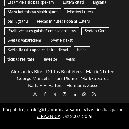
Lasāmviela ticības spēkam
Lutera citāti
lūgšana
Mazā katehisma skaidrojums
Mārtiņš Luters
par lūgšanu
Piecas minūtes kopā ar Luteru
Pāvila vēstules galatiešiem skaidrojums
Svētais Gars
Svētais Vakarēdiens
Svētie Raksti
Svēto Rakstu apceres katrai dienai
ticība
ticības realitāte
Tēvreize
velns
Aleksandrs Bite
Dītrihs Bonhēfers
Mārtiņš Luters
Georgs Mancelis
Ilārs Plūme
Markku Särelä
Karls F. V. Valters
Hermanis Zasse
Draugiem
Facebook
Twitter
Instagram
LinkedIn
whatsapp
RSS
Pārpublicējot
obligāti
jānorāda atsauce. Visas tiesības patur
::
e-BAZNICA
::
© 2007-2026