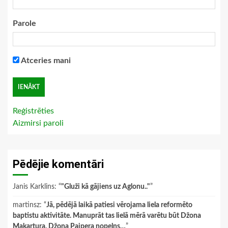
Parole
Atceries mani
Reģistrēties
Aizmirsi paroli
Pēdējie komentāri
Janis Karklins
: “
"Gluži kā gājiens uz Aglonu.."
”
martinsz
: “
Jā, pēdējā laikā patiesi vērojama liela reformēto
baptistu aktivitāte. Manuprāt tas lielā mērā varētu būt Džona
Makartura, Džona Paipera nopelns…
”