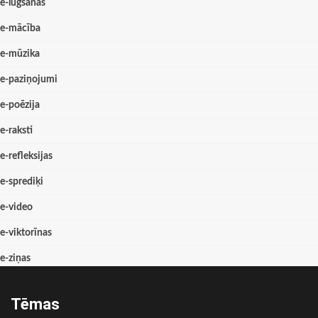
e-lūgšanas
e-mācība
e-mūzika
e-paziņojumi
e-poēzija
e-raksti
e-refleksijas
e-sprediķi
e-video
e-viktorīnas
e-ziņas
Tēmas