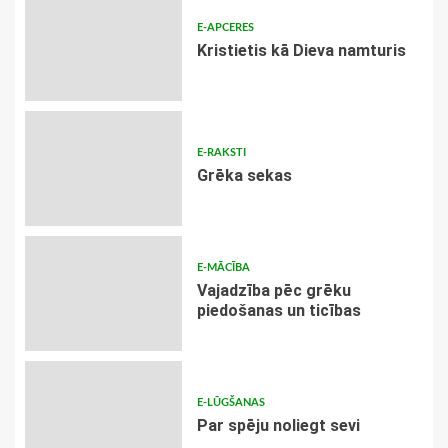
E-APCERES
Kristietis kā Dieva namturis
E-RAKSTI
Grēka sekas
E-MĀCĪBA
Vajadzība pēc grēku
piedošanas un ticības
E-LŪGŠANAS
Par spēju noliegt sevi