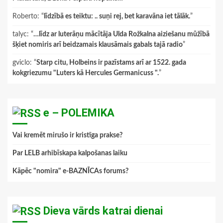
Roberto
: “
līdzībā es teiktu: .. suņi rej, bet karavāna iet tālāk.
”
talyc
: “
…līdz ar luterāņu mācītāja Ulda Rožkalna aiziešanu mūžībā
šķiet nomiris arī beidzamais klausāmais gabals tajā radio
”
gviclo
: “
Starp citu, Holbeins ir pazīstams arī ar 1522. gada
kokgriezumu "Luters kā Hercules Germanicuss ".
”
e – POLEMIKA
Vai kremēt mirušo ir kristīga prakse?
Par LELB arhibīskapa kalpošanas laiku
Kāpēc "nomira" e-BAZNĪCAs forums?
Dieva vārds katrai dienai