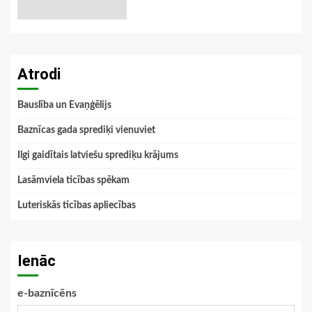
Atrodi
Bauslība un Evaņģēlijs
Baznīcas gada sprediķi vienuviet
Ilgi gaidītais latviešu sprediķu krājums
Lasāmviela ticības spēkam
Luteriskās ticības apliecības
Ienāc
e-baznīcēns