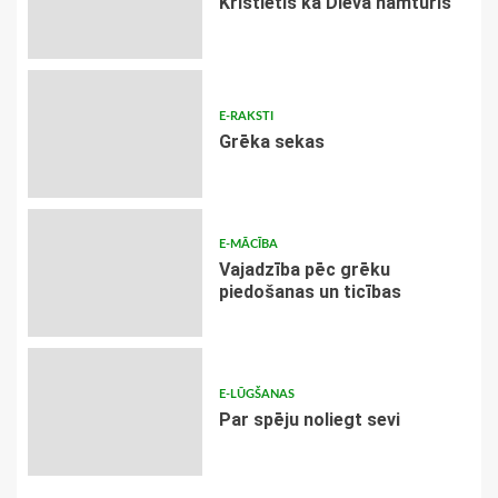
Kristietis kā Dieva namturis
E-RAKSTI
Grēka sekas
E-MĀCĪBA
Vajadzība pēc grēku
piedošanas un ticības
E-LŪGŠANAS
Par spēju noliegt sevi