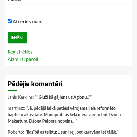
Atceries mani
Reģistrēties
Aizmirsi paroli
Pēdējie komentāri
Janis Karklins
: “
"Gluži kā gājiens uz Aglonu.."
”
martinsz
: “
Jā, pēdējā laikā patiesi vērojama liela reformēto
baptistu aktivitāte. Manuprāt tas lielā mērā varētu būt Džona
Makartura, Džona Paipera nopelns…
”
Roberto
: “
līdzībā es teiktu: .. suņi rej, bet karavāna iet tālāk.
”