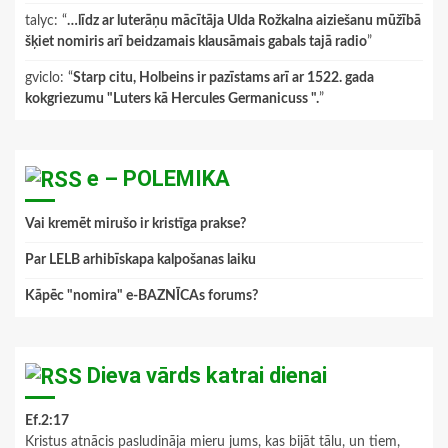
talyc
: “
…līdz ar luterāņu mācītāja Ulda Rožkalna aiziešanu mūžībā
šķiet nomiris arī beidzamais klausāmais gabals tajā radio
”
gviclo
: “
Starp citu, Holbeins ir pazīstams arī ar 1522. gada
kokgriezumu "Luters kā Hercules Germanicuss ".
”
e – POLEMIKA
Vai kremēt mirušo ir kristīga prakse?
Par LELB arhibīskapa kalpošanas laiku
Kāpēc "nomira" e-BAZNĪCAs forums?
Dieva vārds katrai dienai
Ef.2:17
Kristus atnācis pasludināja mieru jums, kas bijāt tālu, un tiem,