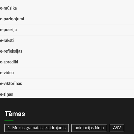
e-mūzika
e-paziņojumi
e-poēzija
e-raksti
e-refleksijas
e-sprediķi
e-video
e-viktorīnas
e-ziņas
Tēmas
1. Mozus grāmatas skaidrojums
animācijas filma
ASV