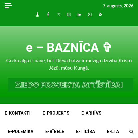
Skip
7. augusts, 2026
to
Draugiem
Facebook
Twitter
Instagram
LinkedIn
whatsapp
RSS
content
e – BAZNĪCA ✞
Grēka alga ir nāve, bet Dieva balva ir mūžīga dzīvība Kristū
Jēzū, mūsu Kungā.
E-KONTAKTI
E-PROJEKTS
E-ARHĪVS
E-POLEMIKA
E-BĪBELE
E-TICĪBA
E-LTA