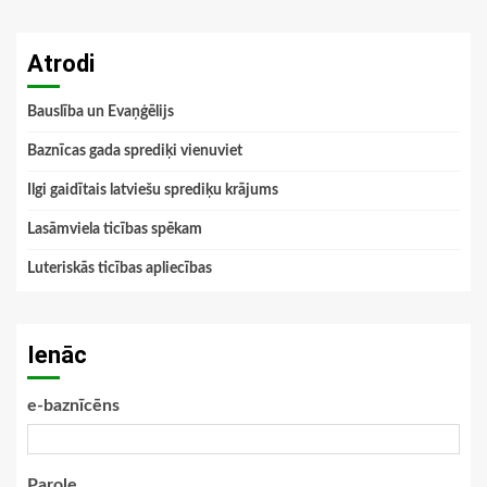
Atrodi
Bauslība un Evaņģēlijs
Baznīcas gada sprediķi vienuviet
Ilgi gaidītais latviešu sprediķu krājums
Lasāmviela ticības spēkam
Luteriskās ticības apliecības
Ienāc
e-baznīcēns
Parole