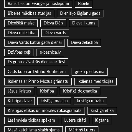
Bauslības un Evaņģēlija noslēpumi
Bībele
Bībeles mācības studijas
Dienišķo lūgšanu gads
Dienišķā maize
Dieva Dēls
Dieva likums
Dieva mīlestība
Dieva vārds
Dieva Vārds katrai gada dienai
Dieva žēlastība
Dzīvības ceļš
e-baznica.lv
Es gribu dzīvot šīs dienas ar Tevi
Gads kopa ar Dītrihu Bonhēferu
grēku piedošana
Ikdienas ar Pirmo Mozus grāmatu
Ikdienas meditācijas
Jēzus Kristus
Kristība
Kristīgā dogmatika
Kristīgā dzīve
kristīgā mācība
kristīgā mūzika
Kristīgās ētikas un morāles rokasgrāmata
kristīgā ētika
Lasāmviela ticības spēkam
Lutera citāti
lūgšana
Mazā katehisma skaidrojums
Mārtiņš Luters