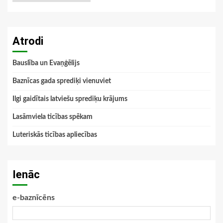
Atrodi
Bauslība un Evaņģēlijs
Baznīcas gada sprediķi vienuviet
Ilgi gaidītais latviešu sprediķu krājums
Lasāmviela ticības spēkam
Luteriskās ticības apliecības
Ienāc
e-baznīcēns