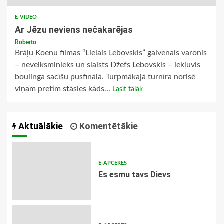
E-VIDEO
Ar Jēzu neviens nečakarējas
Roberto
Brāļu Koenu filmas “Lielais Lebovskis” galvenais varonis
– neveiksminieks un slaists Džefs Lebovskis – iekļuvis
boulinga sacīšu pusfinālā. Turpmākajā turnīra norisē
viņam pretim stāsies kāds...
Lasīt tālāk
Aktuālākie
Komentētākie
E-APCERES
Es esmu tavs Dievs