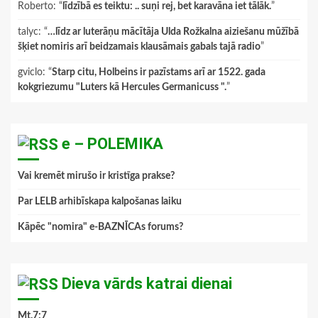
Roberto
: “
līdzībā es teiktu: .. suņi rej, bet karavāna iet tālāk.
”
talyc
: “
…līdz ar luterāņu mācītāja Ulda Rožkalna aiziešanu mūžībā
šķiet nomiris arī beidzamais klausāmais gabals tajā radio
”
gviclo
: “
Starp citu, Holbeins ir pazīstams arī ar 1522. gada
kokgriezumu "Luters kā Hercules Germanicuss ".
”
e – POLEMIKA
Vai kremēt mirušo ir kristīga prakse?
Par LELB arhibīskapa kalpošanas laiku
Kāpēc "nomira" e-BAZNĪCAs forums?
Dieva vārds katrai dienai
Mt.7:7