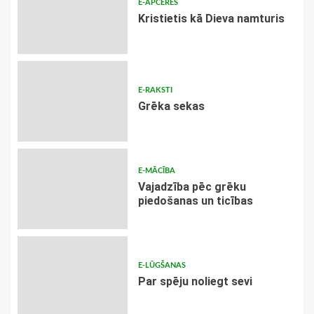
E-APCERES
Kristietis kā Dieva namturis
E-RAKSTI
Grēka sekas
E-MĀCĪBA
Vajadzība pēc grēku
piedošanas un ticības
E-LŪGŠANAS
Par spēju noliegt sevi