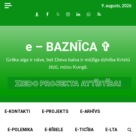
Skip
9. augusts, 2026
to
Draugiem
Facebook
Twitter
Instagram
LinkedIn
whatsapp
RSS
content
e – BAZNĪCA ✞
Grēka alga ir nāve, bet Dieva balva ir mūžīga dzīvība Kristū
Jēzū, mūsu Kungā.
E-KONTAKTI
E-PROJEKTS
E-ARHĪVS
E-POLEMIKA
E-BĪBELE
E-TICĪBA
E-LTA