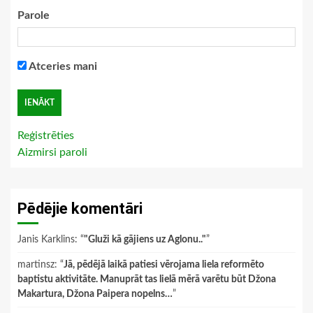
Parole
Atceries mani
Reģistrēties
Aizmirsi paroli
Pēdējie komentāri
Janis Karklins
: “
"Gluži kā gājiens uz Aglonu.."
”
martinsz
: “
Jā, pēdējā laikā patiesi vērojama liela reformēto
baptistu aktivitāte. Manuprāt tas lielā mērā varētu būt Džona
Makartura, Džona Paipera nopelns…
”