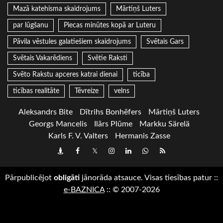
Mazā katehisma skaidrojums
Mārtiņš Luters
par lūgšanu
Piecas minūtes kopā ar Luteru
Pāvila vēstules galatiešiem skaidrojums
Svētais Gars
Svētais Vakarēdiens
Svētie Raksti
Svēto Rakstu apceres katrai dienai
ticība
ticības realitāte
Tēvreize
velns
Aleksandrs Bite
Dītrihs Bonhēfers
Mārtiņš Luters
Georgs Mancelis
Ilārs Plūme
Markku Särelä
Karls F. V. Valters
Hermanis Zasse
Draugiem
Facebook
Twitter
Instagram
LinkedIn
whatsapp
RSS
Pārpublicējot
obligāti
jānorāda atsauce. Visas tiesības patur
::
e-BAZNICA
::
© 2007-2026