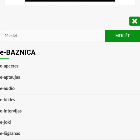
Meklēt:
e-BAZNĪCĀ
e-apceres
e-aptaujas
e-audio
e-bildes
e-intervijas
e-joki
e-lūgšanas