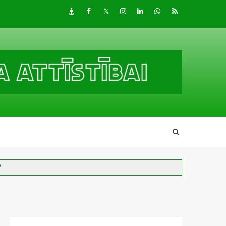
Draugiem
Facebook
Twitter
Instagram
LinkedIn
whatsapp
RSS
?