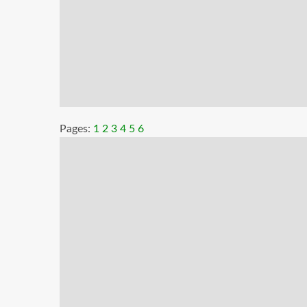
Pages:
1
2
3
4
5
6