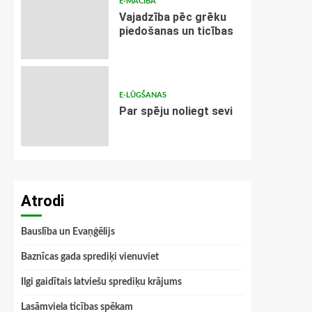
E-MĀCĪBA
Vajadzība pēc grēku
piedošanas un ticības
E-LŪGŠANAS
Par spēju noliegt sevi
Atrodi
Bauslība un Evaņģēlijs
Baznīcas gada sprediķi vienuviet
Ilgi gaidītais latviešu sprediķu krājums
Lasāmviela ticības spēkam