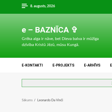
Skip
8. augusts, 2026
to
content
e – BAZNĪCA ✞
Grēka alga ir nāve, bet Dieva balva ir mūžīga
dzīvība Kristū Jēzū, mūsu Kungā.
E-KONTAKTI
E-PROJEKTS
E-ARHĪVS
Sākums
Leonardo Da Vinči