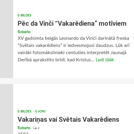
E-BILDES
Pēc da Vinči “Vakarēdiena” motīviem
Roberto
XV gadsimta beigās Leonardo da Vinči darinātā freska
“Svētais vakarēdiens” ir iedvesmojusi daudzus. Lūk arī
vairāki fotomākslinieki centušies interpretēt Jaunajā
Derībā aprakstīto brīdi, kad Kristus...
Lasīt tālāk
E-BILDES
E-JOKI
Vakariņas vai Svētais Vakarēdiens
Roberto
4