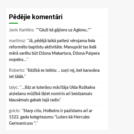
Pēdējie komentāri
Janis Karklins
: “
"Gluži kā gājiens uz Aglonu.."
”
martinsz
: “
Jā, pēdējā laikā patiesi vērojama liela
reformēto baptistu aktivitāte. Manuprāt tas lielā
mērā varētu būt Džona Makartura, Džona Paipera
nopelns…
”
Roberto
: “
līdzībā es teiktu: .. suņi rej, bet karavāna
iet tālāk.
”
talyc
: “
…līdz ar luterāņu mācītāja Ulda Rožkalna
aiziešanu mūžībā šķiet nomiris arī beidzamais
klausāmais gabals tajā radio
”
gviclo
: “
Starp citu, Holbeins ir pazīstams arī ar
1522. gada kokgriezumu "Luters kā Hercules
Germanicuss ".
”