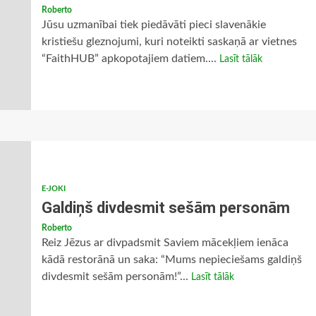
Roberto
Jūsu uzmanībai tiek piedāvāti pieci slavenākie
kristiešu gleznojumi, kuri noteikti saskaņā ar vietnes
“FaithHUB” apkopotajiem datiem....
Lasīt tālāk
E-JOKI
Galdiņš divdesmit sešām personām
Roberto
Reiz Jēzus ar divpadsmit Saviem mācekļiem ienāca
kādā restorānā un saka: “Mums nepieciešams galdiņš
divdesmit sešām personām!”...
Lasīt tālāk