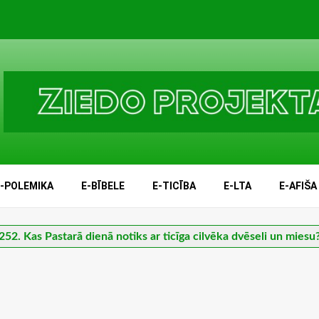
E-POLEMIKA
E-BĪBELE
E-TICĪBA
E-LTA
E-AFIŠA
252. Kas Pastarā dienā notiks ar ticīga cilvēka dvēseli un miesu