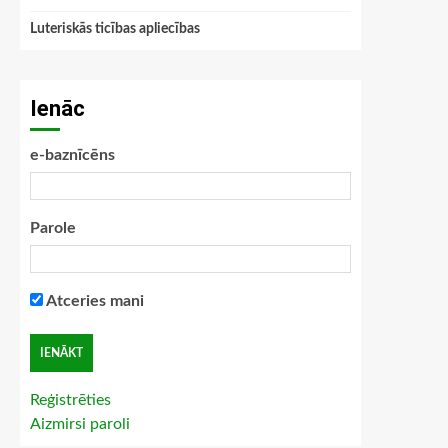
Luteriskās ticības apliecības
Ienāc
e-baznīcēns
Parole
Atceries mani
Reģistrēties
Aizmirsi paroli