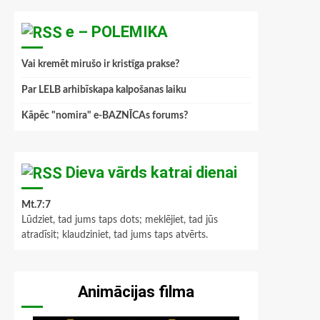
e – POLEMIKA
Vai kremēt mirušo ir kristīga prakse?
Par LELB arhibīskapa kalpošanas laiku
Kāpēc "nomira" e-BAZNĪCAs forums?
Dieva vārds katrai dienai
Mt.7:7
Lūdziet, tad jums taps dots; meklējiet, tad jūs
atradīsit; klaudziniet, tad jums taps atvērts.
Animācijas filma