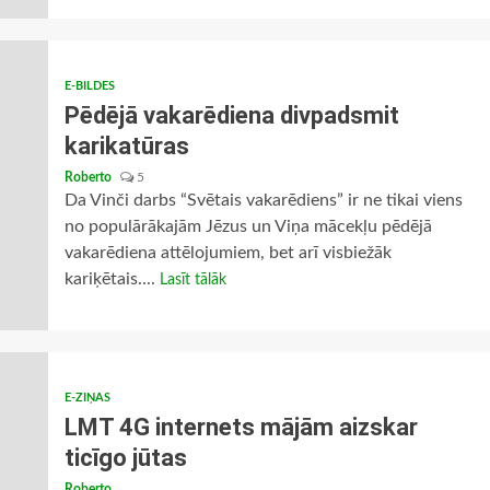
E-BILDES
Pēdējā vakarēdiena divpadsmit
karikatūras
Roberto
5
Da Vinči darbs “Svētais vakarēdiens” ir ne tikai viens
no populārākajām Jēzus un Viņa mācekļu pēdējā
vakarēdiena attēlojumiem, bet arī visbiežāk
kariķētais....
Lasīt tālāk
E-ZIŅAS
LMT 4G internets mājām aizskar
ticīgo jūtas
Roberto