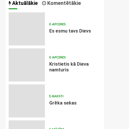
Aktuālākie
Komentētākie
E-APCERES
Es esmu tavs Dievs
E-APCERES
Kristietis kā Dieva
namturis
E-RAKSTI
Grēka sekas