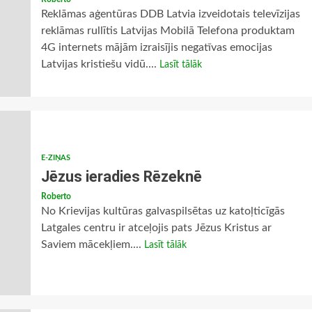
Reklāmas aģentūras DDB Latvia izveidotais televīzijas
reklāmas rullītis Latvijas Mobilā Telefona produktam
4G internets mājām izraisījis negatīvas emocijas
Latvijas kristiešu vidū....
Lasīt tālāk
E-ZIŅAS
Jēzus ieradies Rēzeknē
Roberto
No Krievijas kultūras galvaspilsētas uz katoļticīgās
Latgales centru ir atceļojis pats Jēzus Kristus ar
Saviem mācekļiem....
Lasīt tālāk