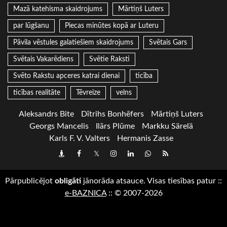
Mazā katehisma skaidrojums
Mārtiņš Luters
par lūgšanu
Piecas minūtes kopā ar Luteru
Pāvila vēstules galatiešiem skaidrojums
Svētais Gars
Svētais Vakarēdiens
Svētie Raksti
Svēto Rakstu apceres katrai dienai
ticība
ticības realitāte
Tēvreize
velns
Aleksandrs Bite
Dītrihs Bonhēfers
Mārtiņš Luters
Georgs Mancelis
Ilārs Plūme
Markku Särelä
Karls F. V. Valters
Hermanis Zasse
Draugiem
Facebook
Twitter
Instagram
LinkedIn
whatsapp
RSS
Pārpublicējot
obligāti
jānorāda atsauce. Visas tiesības patur
::
e-BAZNICA
::
© 2007-2026