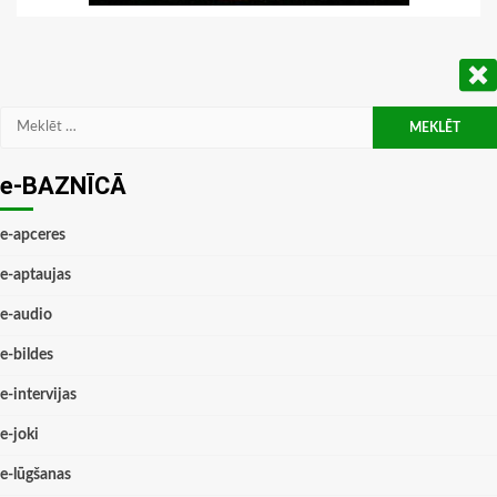
Meklēt:
e-BAZNĪCĀ
e-apceres
e-aptaujas
e-audio
e-bildes
e-intervijas
e-joki
e-lūgšanas