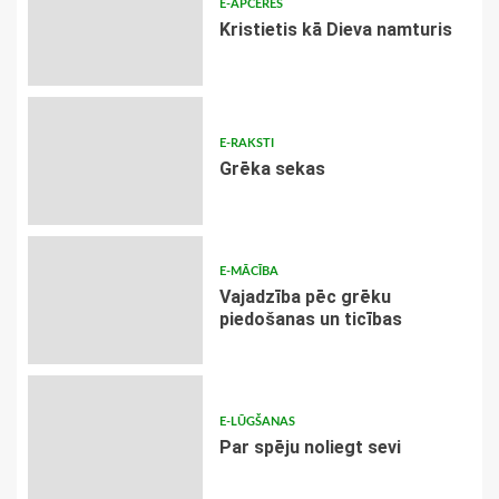
E-APCERES
Kristietis kā Dieva namturis
E-RAKSTI
Grēka sekas
E-MĀCĪBA
Vajadzība pēc grēku
piedošanas un ticības
E-LŪGŠANAS
Par spēju noliegt sevi