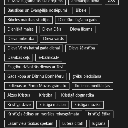
1. Mozus grāmatas skaidrojums
animācijas filma
ASV
Bauslības un Evaņģēlija noslēpumi
Bībele
Bībeles mācības studijas
Dienišķo lūgšanu gads
Dienišķā maize
Dieva Dēls
Dieva likums
Dieva mīlestība
Dieva vārds
Dieva Vārds katrai gada dienai
Dieva žēlastība
Dzīvības ceļš
e-baznica.lv
Es gribu dzīvot šīs dienas ar Tevi
Gads kopa ar Dītrihu Bonhēferu
grēku piedošana
Ikdienas ar Pirmo Mozus grāmatu
Ikdienas meditācijas
Jēzus Kristus
Kristība
Kristīgā dogmatika
Kristīgā dzīve
kristīgā mācība
kristīgā mūzika
Kristīgās ētikas un morāles rokasgrāmata
kristīgā ētika
Lasāmviela ticības spēkam
Lutera citāti
lūgšana