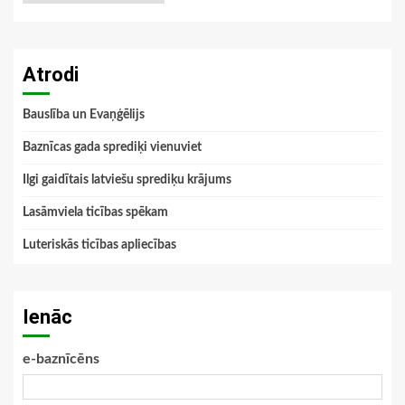
Atrodi
Bauslība un Evaņģēlijs
Baznīcas gada sprediķi vienuviet
Ilgi gaidītais latviešu sprediķu krājums
Lasāmviela ticības spēkam
Luteriskās ticības apliecības
Ienāc
e-baznīcēns