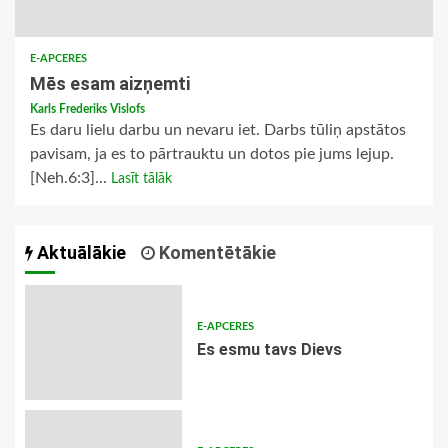
E-APCERES
Mēs esam aizņemti
Karls Frederiks Vislofs
Es daru lielu darbu un nevaru iet. Darbs tūliņ apstātos
pavisam, ja es to pārtrauktu un dotos pie jums lejup.
[Neh.6:3]...
Lasīt tālāk
Aktuālākie
Komentētākie
E-APCERES
Es esmu tavs Dievs