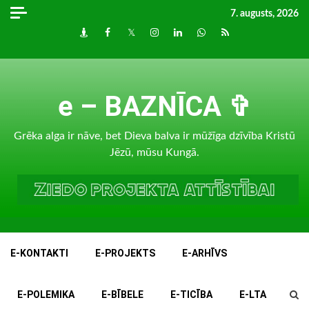
Skip
7. augusts, 2026
to
Draugiem
Facebook
Twitter
Instagram
LinkedIn
whatsapp
RSS
content
e – BAZNĪCA ✞
Grēka alga ir nāve, bet Dieva balva ir mūžīga dzīvība Kristū
Jēzū, mūsu Kungā.
E-KONTAKTI
E-PROJEKTS
E-ARHĪVS
E-POLEMIKA
E-BĪBELE
E-TICĪBA
E-LTA