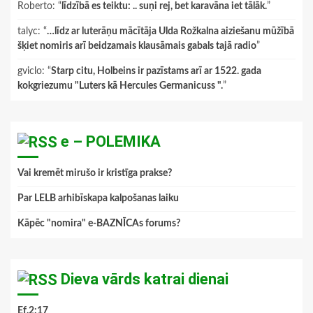
Roberto
: “
līdzībā es teiktu: .. suņi rej, bet karavāna iet tālāk.
”
talyc
: “
…līdz ar luterāņu mācītāja Ulda Rožkalna aiziešanu mūžībā
šķiet nomiris arī beidzamais klausāmais gabals tajā radio
”
gviclo
: “
Starp citu, Holbeins ir pazīstams arī ar 1522. gada
kokgriezumu "Luters kā Hercules Germanicuss ".
”
e – POLEMIKA
Vai kremēt mirušo ir kristīga prakse?
Par LELB arhibīskapa kalpošanas laiku
Kāpēc "nomira" e-BAZNĪCAs forums?
Dieva vārds katrai dienai
Ef.2:17