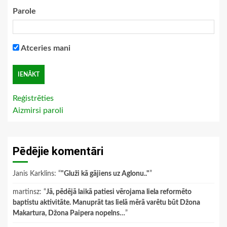
Parole
Atceries mani
Reģistrēties
Aizmirsi paroli
Pēdējie komentāri
Janis Karklins
: “
"Gluži kā gājiens uz Aglonu.."
”
martinsz
: “
Jā, pēdējā laikā patiesi vērojama liela reformēto
baptistu aktivitāte. Manuprāt tas lielā mērā varētu būt Džona
Makartura, Džona Paipera nopelns…
”