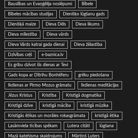
Bauslības un Evaņģēlija noslēpumi
Bībele
Bībeles mācības studijas
Dienišķo lūgšanu gads
Dienišķā maize
Dieva Dēls
Dieva likums
Dieva mīlestība
Dieva vārds
Dieva Vārds katrai gada dienai
Dieva žēlastība
Dzīvības ceļš
e-baznica.lv
Es gribu dzīvot šīs dienas ar Tevi
Gads kopa ar Dītrihu Bonhēferu
grēku piedošana
Ikdienas ar Pirmo Mozus grāmatu
Ikdienas meditācijas
Jēzus Kristus
Kristība
Kristīgā dogmatika
Kristīgā dzīve
kristīgā mācība
kristīgā mūzika
Kristīgās ētikas un morāles rokasgrāmata
kristīgā ētika
Lasāmviela ticības spēkam
Lutera citāti
lūgšana
Mazā katehisma skaidrojums
Mārtiņš Luters