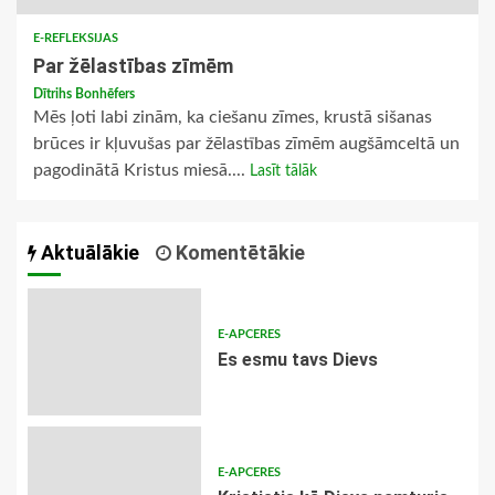
E-REFLEKSIJAS
Par žēlastības zīmēm
Dītrihs Bonhēfers
Mēs ļoti labi zinām, ka ciešanu zīmes, krustā sišanas
brūces ir kļuvušas par žēlastības zīmēm augšāmceltā un
pagodinātā Kristus miesā....
Lasīt tālāk
Aktuālākie
Komentētākie
E-APCERES
Es esmu tavs Dievs
E-APCERES