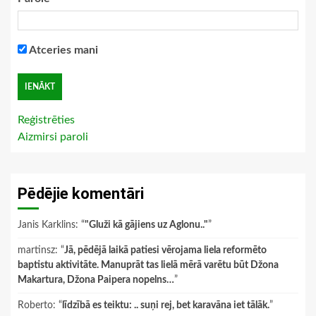
Atceries mani
Reģistrēties
Aizmirsi paroli
Pēdējie komentāri
Janis Karklins
: “
"Gluži kā gājiens uz Aglonu.."
”
martinsz
: “
Jā, pēdējā laikā patiesi vērojama liela reformēto
baptistu aktivitāte. Manuprāt tas lielā mērā varētu būt Džona
Makartura, Džona Paipera nopelns…
”
Roberto
: “
līdzībā es teiktu: .. suņi rej, bet karavāna iet tālāk.
”