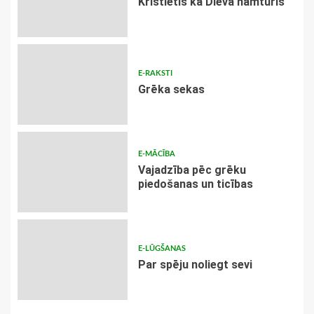
Kristietis kā Dieva namturis
E-RAKSTI
Grēka sekas
E-MĀCĪBA
Vajadzība pēc grēku
piedošanas un ticības
E-LŪGŠANAS
Par spēju noliegt sevi