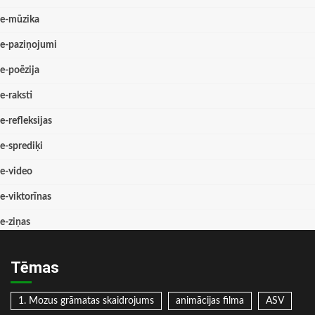
e-mūzika
e-paziņojumi
e-poēzija
e-raksti
e-refleksijas
e-sprediķi
e-video
e-viktorīnas
e-ziņas
Tēmas
1. Mozus grāmatas skaidrojums
animācijas filma
ASV