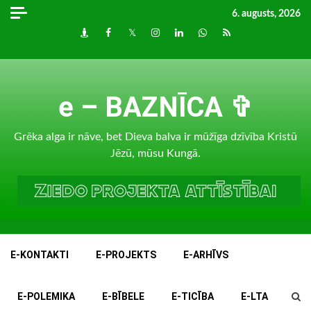
Skip
6. augusts, 2026
to
Draugiem
Facebook
Twitter
Instagram
LinkedIn
whatsapp
RSS
content
e – BAZNĪCA ✞
Grēka alga ir nāve, bet Dieva balva ir mūžīga dzīvība Kristū
Jēzū, mūsu Kungā.
E-KONTAKTI
E-PROJEKTS
E-ARHĪVS
E-POLEMIKA
E-BĪBELE
E-TICĪBA
E-LTA