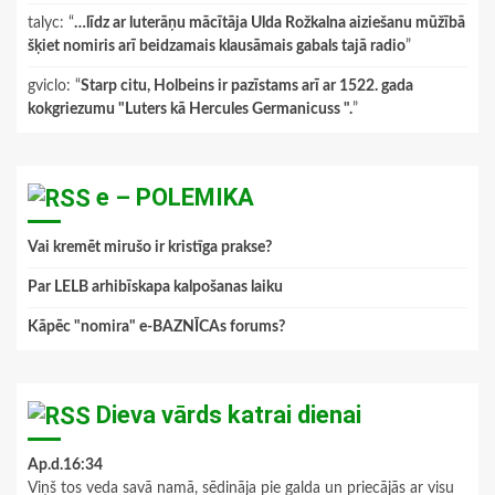
talyc
: “
…līdz ar luterāņu mācītāja Ulda Rožkalna aiziešanu mūžībā
šķiet nomiris arī beidzamais klausāmais gabals tajā radio
”
gviclo
: “
Starp citu, Holbeins ir pazīstams arī ar 1522. gada
kokgriezumu "Luters kā Hercules Germanicuss ".
”
e – POLEMIKA
Vai kremēt mirušo ir kristīga prakse?
Par LELB arhibīskapa kalpošanas laiku
Kāpēc "nomira" e-BAZNĪCAs forums?
Dieva vārds katrai dienai
Ap.d.16:34
Viņš tos veda savā namā, sēdināja pie galda un priecājās ar visu