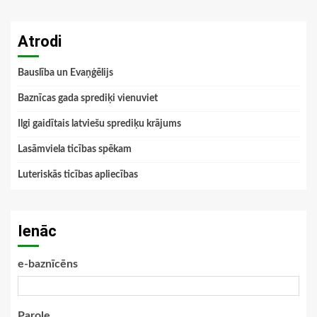
Atrodi
Bauslība un Evaņģēlijs
Baznīcas gada sprediķi vienuviet
Ilgi gaidītais latviešu sprediķu krājums
Lasāmviela ticības spēkam
Luteriskās ticības apliecības
Ienāc
e-baznīcēns
Parole