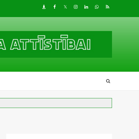
Draugiem
Facebook
Twitter
Instagram
LinkedIn
whatsapp
RSS