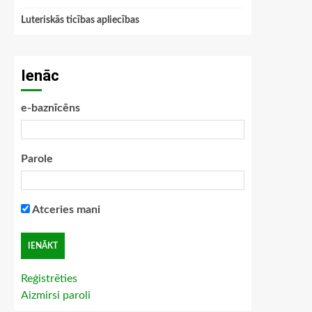
Luteriskās ticības apliecības
Ienāc
e-baznīcēns
Parole
Atceries mani
Reģistrēties
Aizmirsi paroli