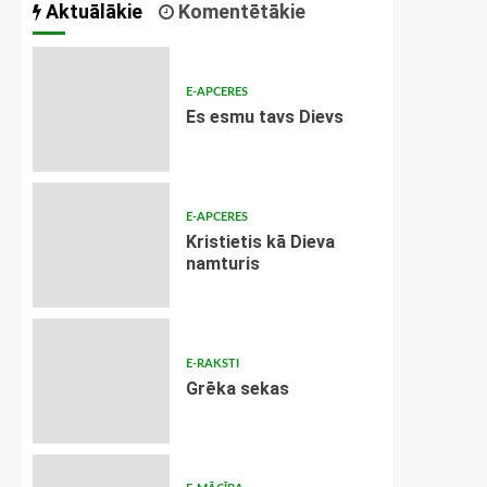
Aktuālākie
Komentētākie
E-APCERES
Es esmu tavs Dievs
E-APCERES
Kristietis kā Dieva
namturis
E-RAKSTI
Grēka sekas