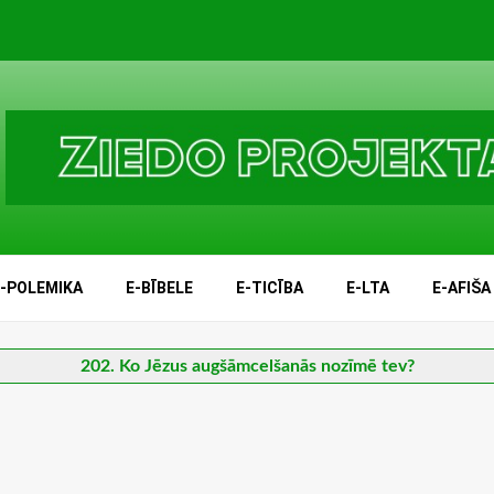
E-POLEMIKA
E-BĪBELE
E-TICĪBA
E-LTA
E-AFIŠA
202. Ko Jēzus augšāmcelšanās nozīmē tev?