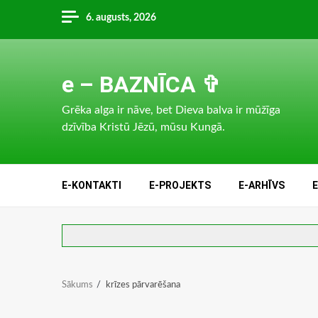
Skip
6. augusts, 2026
to
content
e – BAZNĪCA ✞
Grēka alga ir nāve, bet Dieva balva ir mūžīga
dzīvība Kristū Jēzū, mūsu Kungā.
E-KONTAKTI
E-PROJEKTS
E-ARHĪVS
Sākums
krīzes pārvarēšana