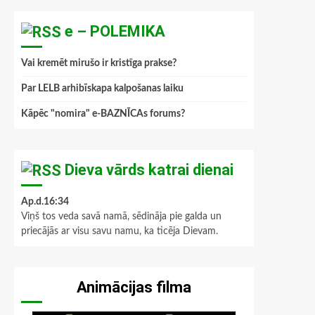
e – POLEMIKA
Vai kremēt mirušo ir kristīga prakse?
Par LELB arhibīskapa kalpošanas laiku
Kāpēc "nomira" e-BAZNĪCAs forums?
Dieva vārds katrai dienai
Ap.d.16:34
Viņš tos veda savā namā, sēdināja pie galda un
priecājās ar visu savu namu, ka ticēja Dievam.
Animācijas filma