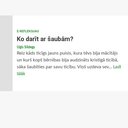
E-REFLEKSIJAS
Ko darīt ar šaubām?
Uģis Sildegs
Reiz kāds ticīgs jauns puisis, kura tēvs bija mācītājs
un kurš kopš bērnības bija audzināts kristīgā ticībā,
sāka šaubīties par savu ticību. Viņš uzdeva sev...
Lasīt
tālāk