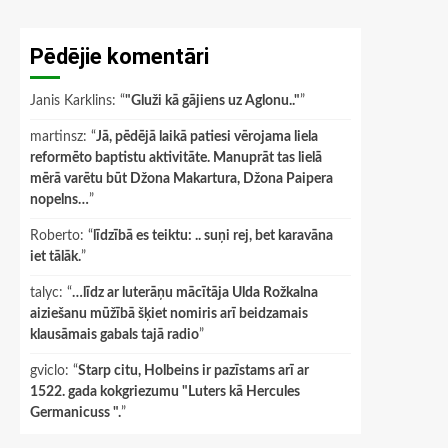
Pēdējie komentāri
Janis Karklins
: “
"Gluži kā gājiens uz Aglonu.."
”
martinsz
: “
Jā, pēdējā laikā patiesi vērojama liela
reformēto baptistu aktivitāte. Manuprāt tas lielā
mērā varētu būt Džona Makartura, Džona Paipera
nopelns…
”
Roberto
: “
līdzībā es teiktu: .. suņi rej, bet karavāna
iet tālāk.
”
talyc
: “
…līdz ar luterāņu mācītāja Ulda Rožkalna
aiziešanu mūžībā šķiet nomiris arī beidzamais
klausāmais gabals tajā radio
”
gviclo
: “
Starp citu, Holbeins ir pazīstams arī ar
1522. gada kokgriezumu "Luters kā Hercules
Germanicuss ".
”