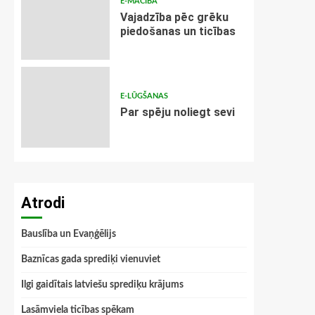
E-MĀCĪBA
Vajadzība pēc grēku
piedošanas un ticības
E-LŪGŠANAS
Par spēju noliegt sevi
Atrodi
Bauslība un Evaņģēlijs
Baznīcas gada sprediķi vienuviet
Ilgi gaidītais latviešu sprediķu krājums
Lasāmviela ticības spēkam