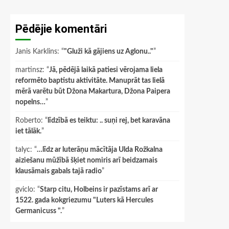
Pēdējie komentāri
Janis Karklins
: “
"Gluži kā gājiens uz Aglonu.."
”
martinsz
: “
Jā, pēdējā laikā patiesi vērojama liela
reformēto baptistu aktivitāte. Manuprāt tas lielā
mērā varētu būt Džona Makartura, Džona Paipera
nopelns…
”
Roberto
: “
līdzībā es teiktu: .. suņi rej, bet karavāna
iet tālāk.
”
talyc
: “
…līdz ar luterāņu mācītāja Ulda Rožkalna
aiziešanu mūžībā šķiet nomiris arī beidzamais
klausāmais gabals tajā radio
”
gviclo
: “
Starp citu, Holbeins ir pazīstams arī ar
1522. gada kokgriezumu "Luters kā Hercules
Germanicuss ".
”