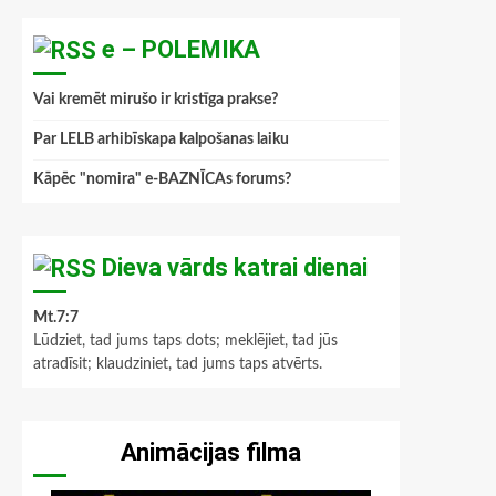
e – POLEMIKA
Vai kremēt mirušo ir kristīga prakse?
Par LELB arhibīskapa kalpošanas laiku
Kāpēc "nomira" e-BAZNĪCAs forums?
Dieva vārds katrai dienai
Mt.7:7
Lūdziet, tad jums taps dots; meklējiet, tad jūs
atradīsit; klaudziniet, tad jums taps atvērts.
Animācijas filma