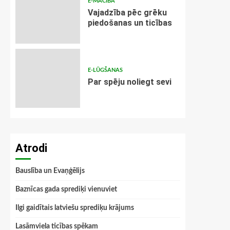
E-MĀCĪBA
Vajadzība pēc grēku
piedošanas un ticības
E-LŪGŠANAS
Par spēju noliegt sevi
Atrodi
Bauslība un Evaņģēlijs
Baznīcas gada sprediķi vienuviet
Ilgi gaidītais latviešu sprediķu krājums
Lasāmviela ticības spēkam