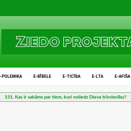
E-POLEMIKA
E-BĪBELE
E-TICĪBA
E-LTA
E-AFIŠA
151. Kas ir sakāms par tiem, kuri noliedz Dieva trīsvienību?