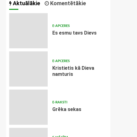
Aktuālākie
Komentētākie
E-APCERES
Es esmu tavs Dievs
E-APCERES
Kristietis kā Dieva
namturis
E-RAKSTI
Grēka sekas