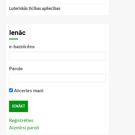
Luteriskās ticības apliecības
Ienāc
e-baznīcēns
Parole
Atceries mani
Reģistrēties
Aizmirsi paroli