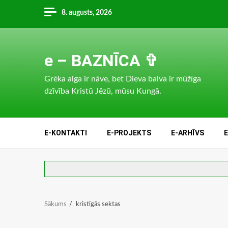
Skip
8. augusts, 2026
to
content
e – BAZNĪCA ✞
Grēka alga ir nāve, bet Dieva balva ir mūžīga
dzīvība Kristū Jēzū, mūsu Kungā.
E-KONTAKTI
E-PROJEKTS
E-ARHĪVS
Sākums
kristīgās sektas