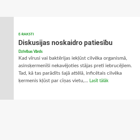
E-RAKSTI
Diskusijas noskaidro patiesību
Dzīvības Vārds
Kad vīrusi vai baktērijas iekļūst cilvēka organismā,
asinsķermenīši nekavējoties stājas pretī iebrucējiem.
Tad, kā tas parādīts šajā attēlā, inficētais cilvēka
ķermenis kļūst par cīņas vietu,...
Lasīt tālāk