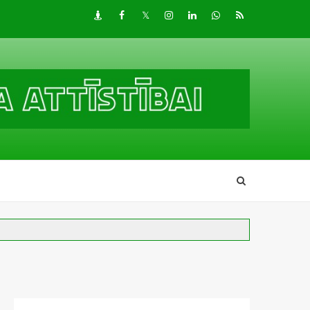
Draugiem
Facebook
Twitter
Instagram
LinkedIn
whatsapp
RSS