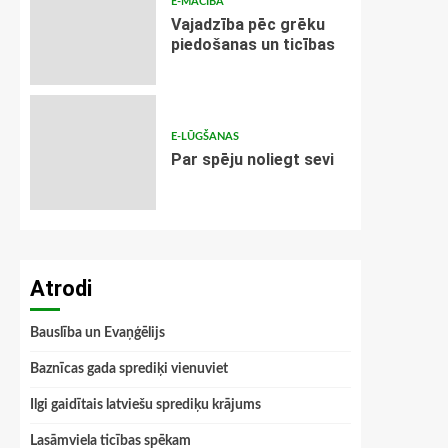
E-MĀCĪBA
Vajadzība pēc grēku
piedošanas un ticības
E-LŪGŠANAS
Par spēju noliegt sevi
Atrodi
Bauslība un Evaņģēlijs
Baznīcas gada sprediķi vienuviet
Ilgi gaidītais latviešu sprediķu krājums
Lasāmviela ticības spēkam