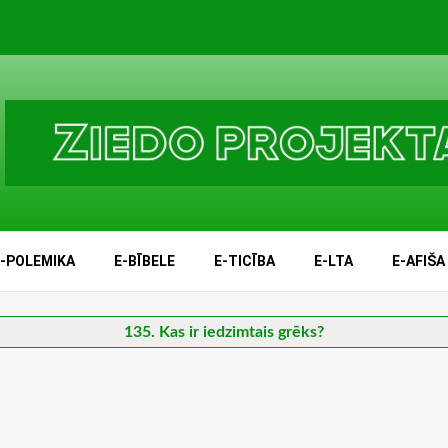
E-POLEMIKA
E-BĪBELE
E-TICĪBA
E-LTA
E-AFIŠA
135. Kas ir iedzimtais grēks?