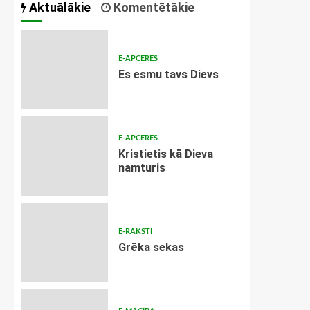
Aktuālākie
Komentētākie
E-APCERES
Es esmu tavs Dievs
E-APCERES
Kristietis kā Dieva
namturis
E-RAKSTI
Grēka sekas