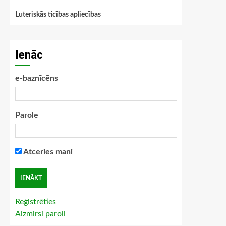
Luteriskās ticības apliecības
Ienāc
e-baznīcēns
Parole
Atceries mani
Reģistrēties
Aizmirsi paroli