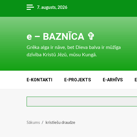
Skip
7. augusts, 2026
to
content
e – BAZNĪCA ✞
Grēka alga ir nāve, bet Dieva balva ir mūžīga
dzīvība Kristū Jēzū, mūsu Kungā.
E-KONTAKTI
E-PROJEKTS
E-ARHĪVS
Sākums
kristiešu draudze