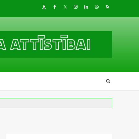
Draugiem
Facebook
Twitter
Instagram
LinkedIn
whatsapp
RSS