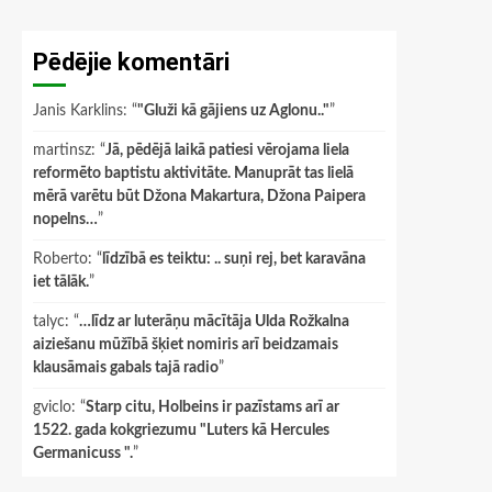
Pēdējie komentāri
Janis Karklins
: “
"Gluži kā gājiens uz Aglonu.."
”
martinsz
: “
Jā, pēdējā laikā patiesi vērojama liela
reformēto baptistu aktivitāte. Manuprāt tas lielā
mērā varētu būt Džona Makartura, Džona Paipera
nopelns…
”
Roberto
: “
līdzībā es teiktu: .. suņi rej, bet karavāna
iet tālāk.
”
talyc
: “
…līdz ar luterāņu mācītāja Ulda Rožkalna
aiziešanu mūžībā šķiet nomiris arī beidzamais
klausāmais gabals tajā radio
”
gviclo
: “
Starp citu, Holbeins ir pazīstams arī ar
1522. gada kokgriezumu "Luters kā Hercules
Germanicuss ".
”