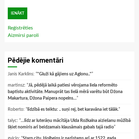
Reģistrēties
Aizmirsi paroli
Pēdējie komentāri
Janis Karklins
: “
"Gluži kā gājiens uz Aglonu.."
”
martinsz
: “
Jā, pēdējā laikā patiesi vērojama liela reformēto
baptistu aktivitāte. Manuprāt tas lielā mērā varētu būt Džona
Makartura, Džona Paipera nopelns…
”
Roberto
: “
līdzībā es teiktu: .. suņi rej, bet karavāna iet tālāk.
”
talyc
: “
…līdz ar luterāņu mācītāja Ulda Rožkalna aiziešanu mūžībā
šķiet nomiris arī beidzamais klausāmais gabals tajā radio
”
gviclo
: “
Starp citu, Holbeins ir pazīstams arī ar 1522. gada