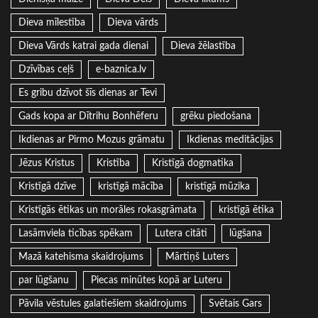
Dieva mīlestība
Dieva vārds
Dieva Vārds katrai gada dienai
Dieva žēlastība
Dzīvības ceļš
e-baznica.lv
Es gribu dzīvot šīs dienas ar Tevi
Gads kopa ar Dītrihu Bonhēferu
grēku piedošana
Ikdienas ar Pirmo Mozus grāmatu
Ikdienas meditācijas
Jēzus Kristus
Kristība
Kristīgā dogmatika
Kristīgā dzīve
kristīgā mācība
kristīgā mūzika
Kristīgās ētikas un morāles rokasgrāmata
kristīgā ētika
Lasāmviela ticības spēkam
Lutera citāti
lūgšana
Mazā katehisma skaidrojums
Mārtiņš Luters
par lūgšanu
Piecas minūtes kopā ar Luteru
Pāvila vēstules galatiešiem skaidrojums
Svētais Gars