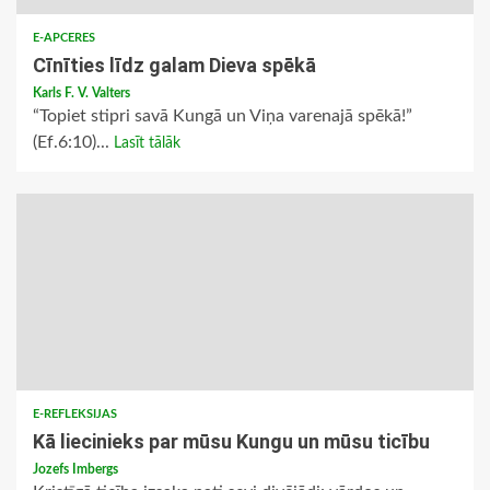
E-APCERES
Cīnīties līdz galam Dieva spēkā
Karls F. V. Valters
“Topiet stipri savā Kungā un Viņa varenajā spēkā!”
(Ef.6:10)...
Lasīt tālāk
E-REFLEKSIJAS
Kā liecinieks par mūsu Kungu un mūsu ticību
Jozefs Imbergs