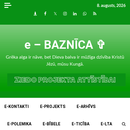
Skip
8. augusts, 2026
to
Draugiem
Facebook
Twitter
Instagram
LinkedIn
whatsapp
RSS
content
e – BAZNĪCA ✞
Grēka alga ir nāve, bet Dieva balva ir mūžīga dzīvība Kristū
Jēzū, mūsu Kungā.
E-KONTAKTI
E-PROJEKTS
E-ARHĪVS
E-POLEMIKA
E-BĪBELE
E-TICĪBA
E-LTA