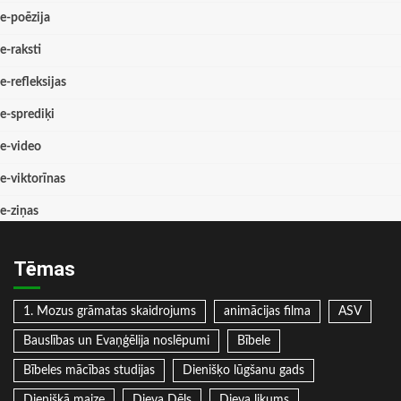
e-poēzija
e-raksti
e-refleksijas
e-sprediķi
e-video
e-viktorīnas
e-ziņas
Tēmas
1. Mozus grāmatas skaidrojums
animācijas filma
ASV
Bauslības un Evaņģēlija noslēpumi
Bībele
Bībeles mācības studijas
Dienišķo lūgšanu gads
Dienišķā maize
Dieva Dēls
Dieva likums