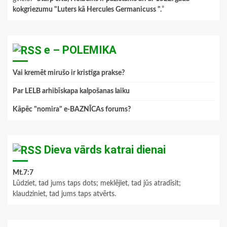
kokgriezumu "Luters kā Hercules Germanicuss ".
”
e – POLEMIKA
Vai kremēt mirušo ir kristīga prakse?
Par LELB arhibīskapa kalpošanas laiku
Kāpēc "nomira" e-BAZNĪCAs forums?
Dieva vārds katrai dienai
Mt.7:7
Lūdziet, tad jums taps dots; meklējiet, tad jūs atradīsit;
klaudziniet, tad jums taps atvērts.