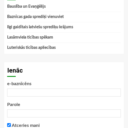
Bauslība un Evaņģēlijs
Baznīcas gada sprediķi vienuviet
Ilgi gaidītais latviešu sprediķu krājums
Lasāmviela ticības spēkam
Luteriskās ticības apliecības
Ienāc
e-baznīcēns
Parole
Atceries mani