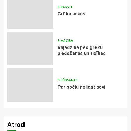
E-RAKSTI
Grēka sekas
E-MĀCĪBA
Vajadzība pēc grēku
piedošanas un ticības
E-LŪGŠANAS
Par spēju noliegt sevi
Atrodi