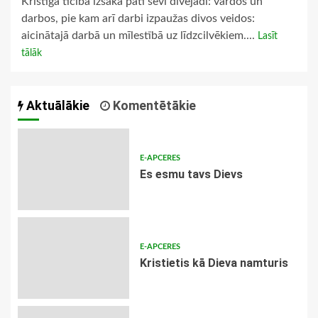
Kristīgā ticība izsaka pati sevi divējādi: vārdos un
darbos, pie kam arī darbi izpaužas divos veidos:
aicinātajā darbā un mīlestībā uz līdzcilvēkiem....
Lasīt
tālāk
Aktuālākie
Komentētākie
E-APCERES
Es esmu tavs Dievs
E-APCERES
Kristietis kā Dieva namturis