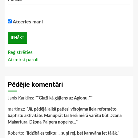
Atceries mani
Reģistrēties
Aizmirsi paroli
Pēdējie komentāri
Janis Karklins
: “
"Gluži kā gājiens uz Aglonu.."
”
martinsz
: “
Jā, pēdējā laikā patiesi vērojama liela reformēto
baptistu aktivitāte. Manuprāt tas lielā mērā varētu būt Džona
Makartura, Džona Paipera nopelns…
”
Roberto
: “
līdzībā es teiktu: .. suņi rej, bet karavāna iet tālāk.
”