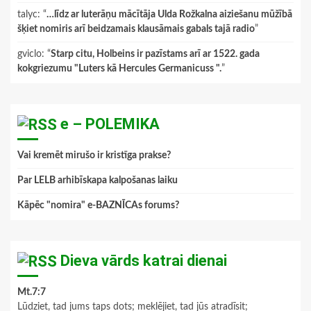
talyc
: “
…līdz ar luterāņu mācītāja Ulda Rožkalna aiziešanu mūžībā
šķiet nomiris arī beidzamais klausāmais gabals tajā radio
”
gviclo
: “
Starp citu, Holbeins ir pazīstams arī ar 1522. gada
kokgriezumu "Luters kā Hercules Germanicuss ".
”
e – POLEMIKA
Vai kremēt mirušo ir kristīga prakse?
Par LELB arhibīskapa kalpošanas laiku
Kāpēc "nomira" e-BAZNĪCAs forums?
Dieva vārds katrai dienai
Mt.7:7
Lūdziet, tad jums taps dots; meklējiet, tad jūs atradīsit;