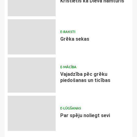
Kristietis kā Dieva namturis
E-RAKSTI
Grēka sekas
E-MĀCĪBA
Vajadzība pēc grēku
piedošanas un ticības
E-LŪGŠANAS
Par spēju noliegt sevi