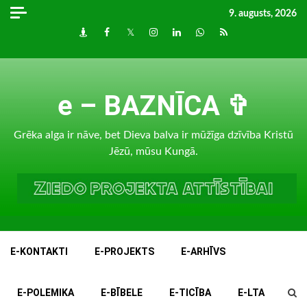
Skip
9. augusts, 2026
to
Draugiem
Facebook
Twitter
Instagram
LinkedIn
whatsapp
RSS
content
e – BAZNĪCA ✞
Grēka alga ir nāve, bet Dieva balva ir mūžīga dzīvība Kristū
Jēzū, mūsu Kungā.
E-KONTAKTI
E-PROJEKTS
E-ARHĪVS
E-POLEMIKA
E-BĪBELE
E-TICĪBA
E-LTA