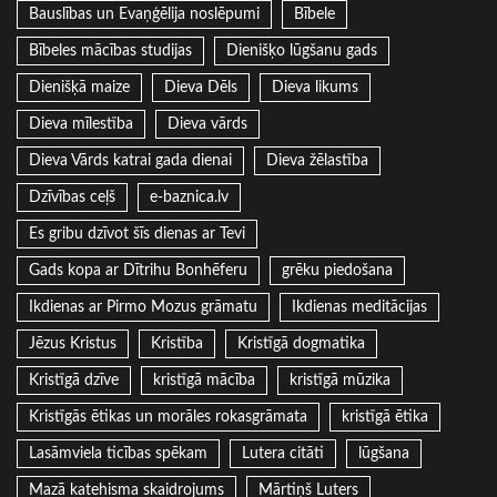
Bauslības un Evaņģēlija noslēpumi
Bībele
Bībeles mācības studijas
Dienišķo lūgšanu gads
Dienišķā maize
Dieva Dēls
Dieva likums
Dieva mīlestība
Dieva vārds
Dieva Vārds katrai gada dienai
Dieva žēlastība
Dzīvības ceļš
e-baznica.lv
Es gribu dzīvot šīs dienas ar Tevi
Gads kopa ar Dītrihu Bonhēferu
grēku piedošana
Ikdienas ar Pirmo Mozus grāmatu
Ikdienas meditācijas
Jēzus Kristus
Kristība
Kristīgā dogmatika
Kristīgā dzīve
kristīgā mācība
kristīgā mūzika
Kristīgās ētikas un morāles rokasgrāmata
kristīgā ētika
Lasāmviela ticības spēkam
Lutera citāti
lūgšana
Mazā katehisma skaidrojums
Mārtiņš Luters