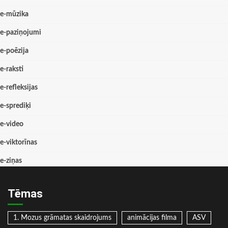
e-mūzika
e-paziņojumi
e-poēzija
e-raksti
e-refleksijas
e-sprediķi
e-video
e-viktorīnas
e-ziņas
Tēmas
1. Mozus grāmatas skaidrojums
animācijas filma
ASV