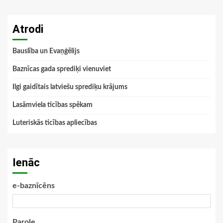
Atrodi
Bauslība un Evaņģēlijs
Baznīcas gada sprediķi vienuviet
Ilgi gaidītais latviešu sprediķu krājums
Lasāmviela ticības spēkam
Luteriskās ticības apliecības
Ienāc
e-baznīcēns
Parole