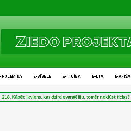
E-POLEMIKA
E-BĪBELE
E-TICĪBA
E-LTA
E-AFIŠA
218. Kāpēc ikviens, kas dzird evaņģēliju, tomēr nekļūst ticīgs?