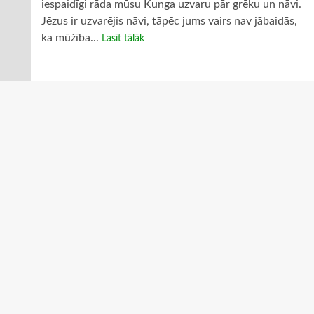
iespaidīgi rāda mūsu Kunga uzvaru pār grēku un nāvi.
Jēzus ir uzvarējis nāvi, tāpēc jums vairs nav jābaidās,
ka mūžība...
Lasīt tālāk