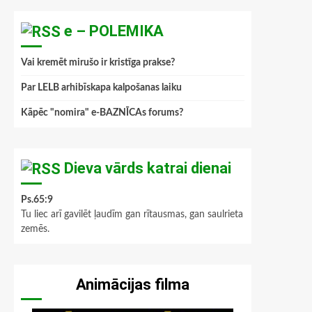
e – POLEMIKA
Vai kremēt mirušo ir kristīga prakse?
Par LELB arhibīskapa kalpošanas laiku
Kāpēc "nomira" e-BAZNĪCAs forums?
Dieva vārds katrai dienai
Ps.65:9
Tu liec arī gavilēt ļaudīm gan rītausmas, gan saulrieta
zemēs.
Animācijas filma