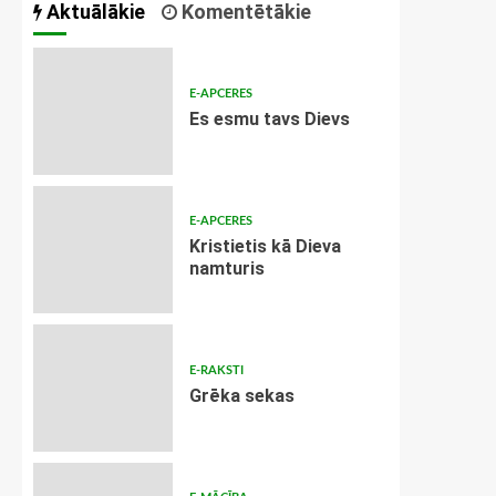
Aktuālākie
Komentētākie
E-APCERES
Es esmu tavs Dievs
E-APCERES
Kristietis kā Dieva
namturis
E-RAKSTI
Grēka sekas