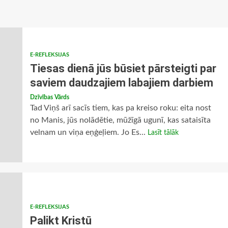
E-REFLEKSIJAS
Tiesas dienā jūs būsiet pārsteigti par
saviem daudzajiem labajiem darbiem
Dzīvības Vārds
Tad Viņš arī sacīs tiem, kas pa kreiso roku: eita nost
no Manis, jūs nolādētie, mūžīgā ugunī, kas sataisīta
velnam un viņa eņģeļiem. Jo Es...
Lasīt tālāk
E-REFLEKSIJAS
Palikt Kristū