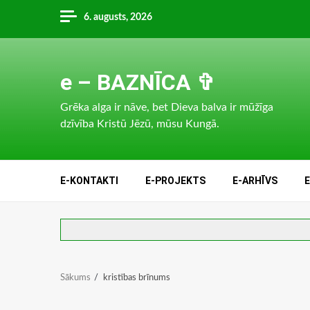
Skip
6. augusts, 2026
to
content
e – BAZNĪCA ✞
Grēka alga ir nāve, bet Dieva balva ir mūžīga
dzīvība Kristū Jēzū, mūsu Kungā.
E-KONTAKTI
E-PROJEKTS
E-ARHĪVS
Sākums
kristības brīnums