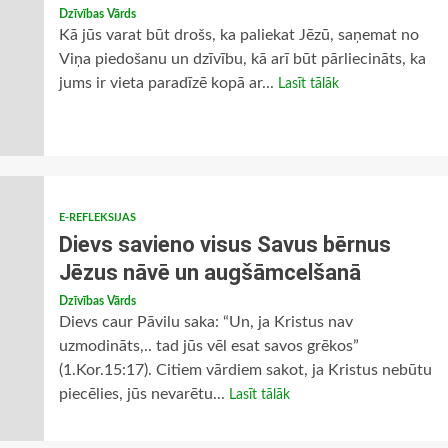
Dzīvības Vārds
Kā jūs varat būt drošs, ka paliekat Jēzū, saņemat no
Viņa piedošanu un dzīvību, kā arī būt pārliecināts, ka
jums ir vieta paradīzē kopā ar...
Lasīt tālāk
E-REFLEKSIJAS
Dievs savieno visus Savus bērnus
Jēzus nāvē un augšāmcelšanā
Dzīvības Vārds
Dievs caur Pāvilu saka: “Un, ja Kristus nav
uzmodināts,.. tad jūs vēl esat savos grēkos”
(1.Kor.15:17). Citiem vārdiem sakot, ja Kristus nebūtu
piecēlies, jūs nevarētu...
Lasīt tālāk