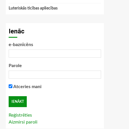
Luteriskās ticības apliecības
Ienāc
e-baznīcēns
Parole
Atceries mani
Reģistrēties
Aizmirsi paroli