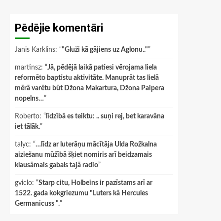
Pēdējie komentāri
Janis Karklins
: “
"Gluži kā gājiens uz Aglonu.."
”
martinsz
: “
Jā, pēdējā laikā patiesi vērojama liela
reformēto baptistu aktivitāte. Manuprāt tas lielā
mērā varētu būt Džona Makartura, Džona Paipera
nopelns…
”
Roberto
: “
līdzībā es teiktu: .. suņi rej, bet karavāna
iet tālāk.
”
talyc
: “
…līdz ar luterāņu mācītāja Ulda Rožkalna
aiziešanu mūžībā šķiet nomiris arī beidzamais
klausāmais gabals tajā radio
”
gviclo
: “
Starp citu, Holbeins ir pazīstams arī ar
1522. gada kokgriezumu "Luters kā Hercules
Germanicuss ".
”