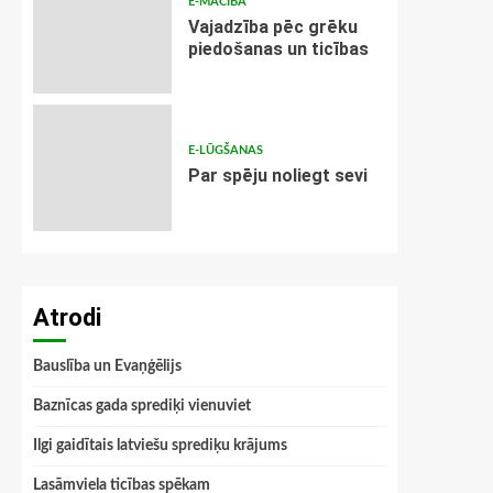
E-MĀCĪBA
Vajadzība pēc grēku
piedošanas un ticības
E-LŪGŠANAS
Par spēju noliegt sevi
Atrodi
Bauslība un Evaņģēlijs
Baznīcas gada sprediķi vienuviet
Ilgi gaidītais latviešu sprediķu krājums
Lasāmviela ticības spēkam