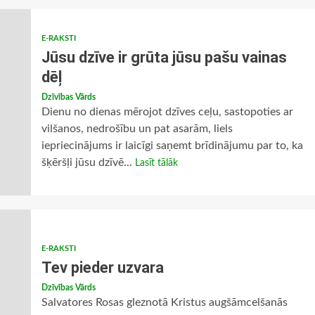
E-RAKSTI
Jūsu dzīve ir grūta jūsu pašu vainas
dēļ
Dzīvības Vārds
Dienu no dienas mērojot dzīves ceļu, sastopoties ar
vilšanos, nedrošību un pat asarām, liels
iepriecinājums ir laicīgi saņemt brīdinājumu par to, ka
šķēršļi jūsu dzīvē...
Lasīt tālāk
E-RAKSTI
Tev pieder uzvara
Dzīvības Vārds
Salvatores Rosas gleznotā Kristus augšāmcelšanās