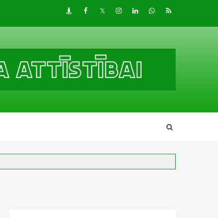
Draugiem
Facebook
Twitter
Instagram
LinkedIn
whatsapp
RSS