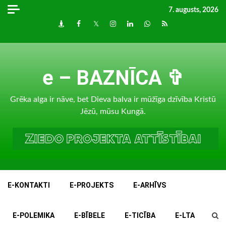
Skip
7. augusts, 2026
to
Draugiem
Facebook
Twitter
Instagram
LinkedIn
whatsapp
RSS
content
e – BAZNĪCA ✞
Grēka alga ir nāve, bet Dieva balva ir mūžīga dzīvība Kristū
Jēzū, mūsu Kungā.
E-KONTAKTI
E-PROJEKTS
E-ARHĪVS
E-POLEMIKA
E-BĪBELE
E-TICĪBA
E-LTA