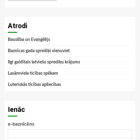
Atrodi
Bauslība un Evaņģēlijs
Baznīcas gada sprediķi vienuviet
Ilgi gaidītais latviešu sprediķu krājums
Lasāmviela ticības spēkam
Luteriskās ticības apliecības
Ienāc
e-baznīcēns