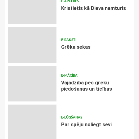
E-APCERES
Kristietis kā Dieva namturis
E-RAKSTI
Grēka sekas
E-MĀCĪBA
Vajadzība pēc grēku
piedošanas un ticības
E-LŪGŠANAS
Par spēju noliegt sevi