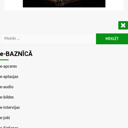
Meklēt:
e-BAZNĪCĀ
e-apceres
e-aptaujas
e-audio
e-bildes
e-intervijas
e-joki