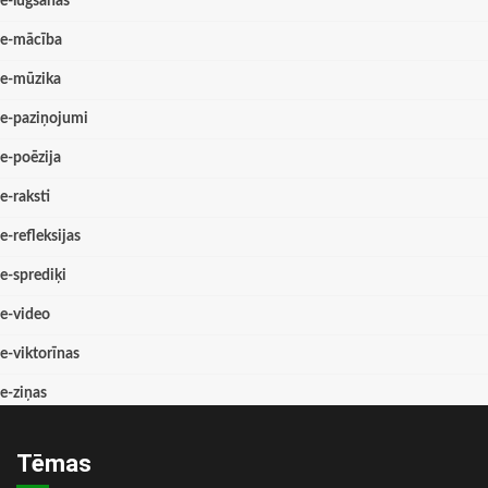
e-lūgšanas
e-mācība
e-mūzika
e-paziņojumi
e-poēzija
e-raksti
e-refleksijas
e-sprediķi
e-video
e-viktorīnas
e-ziņas
Tēmas