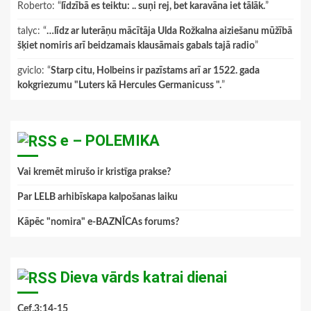
Roberto
: “
līdzībā es teiktu: .. suņi rej, bet karavāna iet tālāk.
”
talyc
: “
…līdz ar luterāņu mācītāja Ulda Rožkalna aiziešanu mūžībā
šķiet nomiris arī beidzamais klausāmais gabals tajā radio
”
gviclo
: “
Starp citu, Holbeins ir pazīstams arī ar 1522. gada
kokgriezumu "Luters kā Hercules Germanicuss ".
”
e – POLEMIKA
Vai kremēt mirušo ir kristīga prakse?
Par LELB arhibīskapa kalpošanas laiku
Kāpēc "nomira" e-BAZNĪCAs forums?
Dieva vārds katrai dienai
Cef.3:14-15