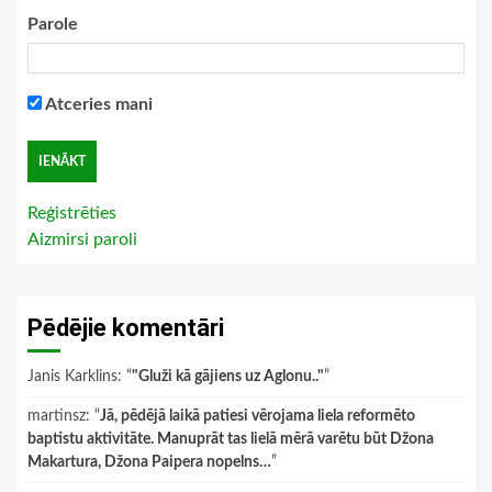
Parole
Atceries mani
Reģistrēties
Aizmirsi paroli
Pēdējie komentāri
Janis Karklins
: “
"Gluži kā gājiens uz Aglonu.."
”
martinsz
: “
Jā, pēdējā laikā patiesi vērojama liela reformēto
baptistu aktivitāte. Manuprāt tas lielā mērā varētu būt Džona
Makartura, Džona Paipera nopelns…
”