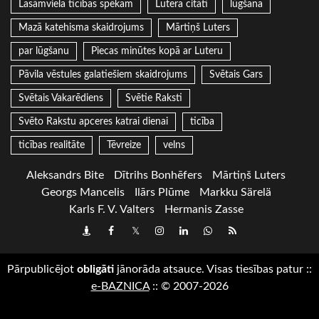
Lasāmviela ticības spēkam
Lutera citāti
lūgšana
Mazā katehisma skaidrojums
Mārtiņš Luters
par lūgšanu
Piecas minūtes kopā ar Luteru
Pāvila vēstules galatiešiem skaidrojums
Svētais Gars
Svētais Vakarēdiens
Svētie Raksti
Svēto Rakstu apceres katrai dienai
ticība
ticības realitāte
Tēvreize
velns
Aleksandrs Bite
Dītrihs Bonhēfers
Mārtiņš Luters
Georgs Mancelis
Ilārs Plūme
Markku Särelä
Karls F. V. Valters
Hermanis Zasse
Draugiem
Facebook
Twitter
Instagram
LinkedIn
whatsapp
RSS
Pārpublicējot
obligāti
jānorāda atsauce. Visas tiesības patur
::
e-BAZNICA
::
© 2007-2026