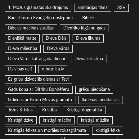
1. Mozus grāmatas skaidrojums
animācijas filma
ASV
Bauslības un Evaņģēlija noslēpumi
Bībele
Bībeles mācības studijas
Dienišķo lūgšanu gads
Dienišķā maize
Dieva Dēls
Dieva likums
Dieva mīlestība
Dieva vārds
Dieva Vārds katrai gada dienai
Dieva žēlastība
Dzīvības ceļš
e-baznica.lv
Es gribu dzīvot šīs dienas ar Tevi
Gads kopa ar Dītrihu Bonhēferu
grēku piedošana
Ikdienas ar Pirmo Mozus grāmatu
Ikdienas meditācijas
Jēzus Kristus
Kristība
Kristīgā dogmatika
Kristīgā dzīve
kristīgā mācība
kristīgā mūzika
Kristīgās ētikas un morāles rokasgrāmata
kristīgā ētika