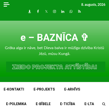
Skip
8. augusts, 2026
to
Draugiem
Facebook
Twitter
Instagram
LinkedIn
whatsapp
RSS
content
e – BAZNĪCA ✞
Grēka alga ir nāve, bet Dieva balva ir mūžīga dzīvība Kristū
Jēzū, mūsu Kungā.
E-KONTAKTI
E-PROJEKTS
E-ARHĪVS
E-POLEMIKA
E-BĪBELE
E-TICĪBA
E-LTA