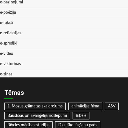
e-paziņojumi
e-poēzija
e-raksti
e-refleksijas
e-sprediķi
e-video
e-viktorīnas
e-ziņas
Tēmas
1. Mozus grāmatas skaidrojums
animācijas filma
ASV
Bauslības un Evaņģēlija noslēpumi
Bībele
Bībeles mācības studijas
Dienišķo lūgšanu gads