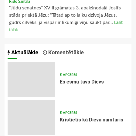
Risto Santala
“Jūdu senatnes” XVIII grāmatas 3. apakšnodaļā Josifs
stāda priekšā Jēzu: “Tātad ap to laiku dzīvoja Jēzus,
gudrs cilvēks, ja vispār ir likumīgi viņu saukt par...
Lasīt
tālāk
Aktuālākie
Komentētākie
E-APCERES
Es esmu tavs Dievs
E-APCERES
Kristietis kā Dieva namturis