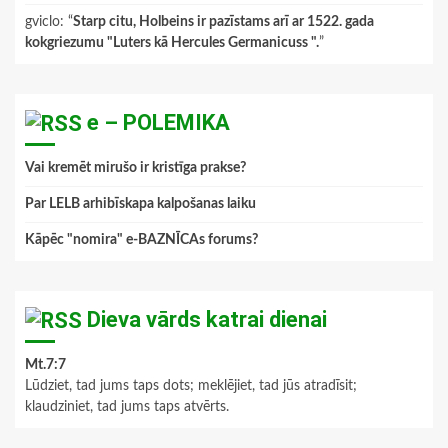
gviclo
: “
Starp citu, Holbeins ir pazīstams arī ar 1522. gada
kokgriezumu "Luters kā Hercules Germanicuss ".
”
e – POLEMIKA
Vai kremēt mirušo ir kristīga prakse?
Par LELB arhibīskapa kalpošanas laiku
Kāpēc "nomira" e-BAZNĪCAs forums?
Dieva vārds katrai dienai
Mt.7:7
Lūdziet, tad jums taps dots; meklējiet, tad jūs atradīsit;
klaudziniet, tad jums taps atvērts.