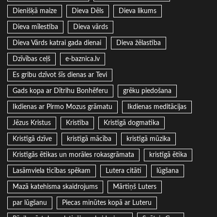
Dienišķā maize
Dieva Dēls
Dieva likums
Dieva mīlestība
Dieva vārds
Dieva Vārds katrai gada dienai
Dieva žēlastība
Dzīvības ceļš
e-baznica.lv
Es gribu dzīvot šīs dienas ar Tevi
Gads kopa ar Dītrihu Bonhēferu
grēku piedošana
Ikdienas ar Pirmo Mozus grāmatu
Ikdienas meditācijas
Jēzus Kristus
Kristība
Kristīgā dogmatika
Kristīgā dzīve
kristīgā mācība
kristīgā mūzika
Kristīgās ētikas un morāles rokasgrāmata
kristīgā ētika
Lasāmviela ticības spēkam
Lutera citāti
lūgšana
Mazā katehisma skaidrojums
Mārtiņš Luters
par lūgšanu
Piecas minūtes kopā ar Luteru