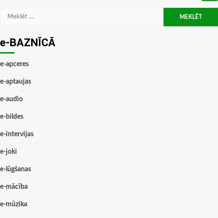
Meklēt:
e-BAZNĪCĀ
e-apceres
e-aptaujas
e-audio
e-bildes
e-intervijas
e-joki
e-lūgšanas
e-mācība
e-mūzika