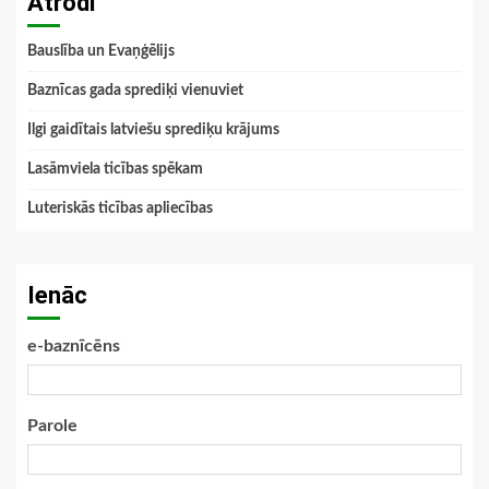
Atrodi
Bauslība un Evaņģēlijs
Baznīcas gada sprediķi vienuviet
Ilgi gaidītais latviešu sprediķu krājums
Lasāmviela ticības spēkam
Luteriskās ticības apliecības
Ienāc
e-baznīcēns
Parole