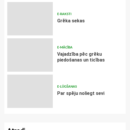
E-RAKSTI
Grēka sekas
E-MĀCĪBA
Vajadzība pēc grēku
piedošanas un ticības
E-LŪGŠANAS
Par spēju noliegt sevi