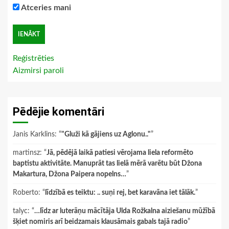
Atceries mani
Reģistrēties
Aizmirsi paroli
Pēdējie komentāri
Janis Karklins
: “
"Gluži kā gājiens uz Aglonu.."
”
martinsz
: “
Jā, pēdējā laikā patiesi vērojama liela reformēto
baptistu aktivitāte. Manuprāt tas lielā mērā varētu būt Džona
Makartura, Džona Paipera nopelns…
”
Roberto
: “
līdzībā es teiktu: .. suņi rej, bet karavāna iet tālāk.
”
talyc
: “
…līdz ar luterāņu mācītāja Ulda Rožkalna aiziešanu mūžībā
šķiet nomiris arī beidzamais klausāmais gabals tajā radio
”