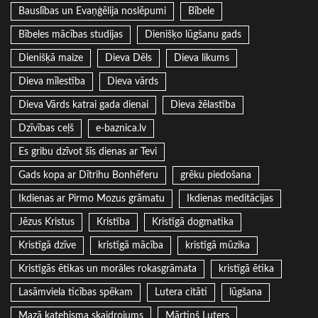
Bauslības un Evaņģēlija noslēpumi
Bībele
Bībeles mācības studijas
Dienišķo lūgšanu gads
Dienišķā maize
Dieva Dēls
Dieva likums
Dieva mīlestība
Dieva vārds
Dieva Vārds katrai gada dienai
Dieva žēlastība
Dzīvības ceļš
e-baznica.lv
Es gribu dzīvot šīs dienas ar Tevi
Gads kopa ar Dītrihu Bonhēferu
grēku piedošana
Ikdienas ar Pirmo Mozus grāmatu
Ikdienas meditācijas
Jēzus Kristus
Kristība
Kristīgā dogmatika
Kristīgā dzīve
kristīgā mācība
kristīgā mūzika
Kristīgās ētikas un morāles rokasgrāmata
kristīgā ētika
Lasāmviela ticības spēkam
Lutera citāti
lūgšana
Mazā katehisma skaidrojums
Mārtiņš Luters