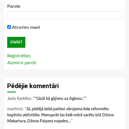
Parole
Atceries mani
Reģistrēties
Aizmirsi paroli
Pēdējie komentāri
Janis Karklins
: “
"Gluži kā gājiens uz Aglonu.."
”
martinsz
: “
Jā, pēdējā laikā patiesi vērojama liela reformēto
baptistu aktivitāte. Manuprāt tas lielā mērā varētu būt Džona
Makartura, Džona Paipera nopelns…
”