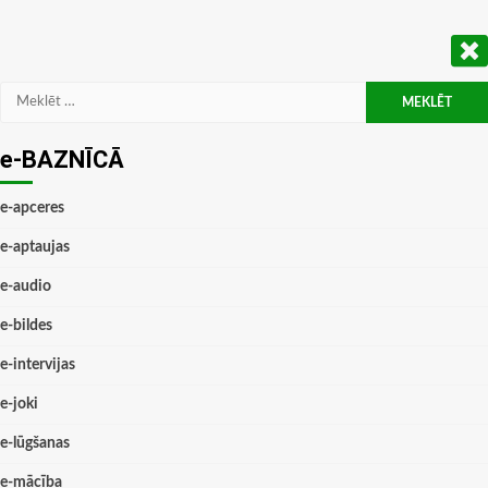
Meklēt:
e-BAZNĪCĀ
e-apceres
e-aptaujas
e-audio
e-bildes
e-intervijas
e-joki
e-lūgšanas
e-mācība