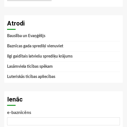
Atrodi
Bauslība un Evaņģēlijs
Baznīcas gada sprediķi vienuviet
Ilgi gaidītais latviešu sprediķu krājums
Lasāmviela ticības spēkam
Luteriskās ticības apliecības
Ienāc
e-baznīcēns