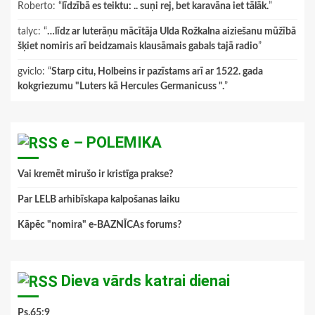
Roberto
: “
līdzībā es teiktu: .. suņi rej, bet karavāna iet tālāk.
”
talyc
: “
…līdz ar luterāņu mācītāja Ulda Rožkalna aiziešanu mūžībā
šķiet nomiris arī beidzamais klausāmais gabals tajā radio
”
gviclo
: “
Starp citu, Holbeins ir pazīstams arī ar 1522. gada
kokgriezumu "Luters kā Hercules Germanicuss ".
”
e – POLEMIKA
Vai kremēt mirušo ir kristīga prakse?
Par LELB arhibīskapa kalpošanas laiku
Kāpēc "nomira" e-BAZNĪCAs forums?
Dieva vārds katrai dienai
Ps.65:9