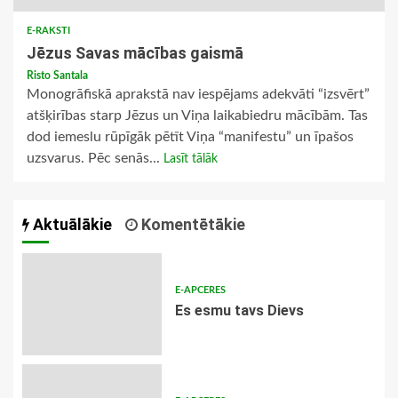
E-RAKSTI
Jēzus Savas mācības gaismā
Risto Santala
Monogrāfiskā aprakstā nav iespējams adekvāti “izsvērt”
atšķirības starp Jēzus un Viņa laikabiedru mācībām. Tas
dod iemeslu rūpīgāk pētīt Viņa “manifestu” un īpašos
uzsvarus. Pēc senās...
Lasīt tālāk
Aktuālākie
Komentētākie
E-APCERES
Es esmu tavs Dievs