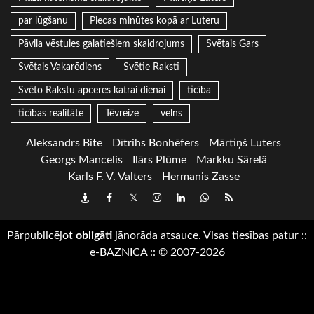
par lūgšanu
Piecas minūtes kopā ar Luteru
Pāvila vēstules galatiešiem skaidrojums
Svētais Gars
Svētais Vakarēdiens
Svētie Raksti
Svēto Rakstu apceres katrai dienai
ticība
ticības realitāte
Tēvreize
velns
Aleksandrs Bite
Dītrihs Bonhēfers
Mārtiņš Luters
Georgs Mancelis
Ilārs Plūme
Markku Särelä
Karls F. V. Valters
Hermanis Zasse
Draugiem
Facebook
Twitter
Instagram
LinkedIn
whatsapp
RSS
Pārpublicējot
obligāti
jānorāda atsauce. Visas tiesības patur
::
e-BAZNICA
::
© 2007-2026