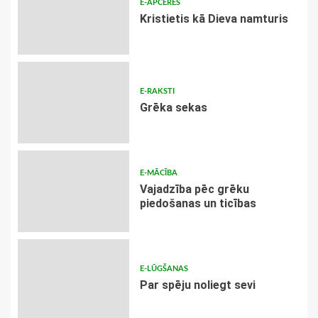
E-APCERES
Kristietis kā Dieva namturis
E-RAKSTI
Grēka sekas
E-MĀCĪBA
Vajadzība pēc grēku
piedošanas un ticības
E-LŪGŠANAS
Par spēju noliegt sevi