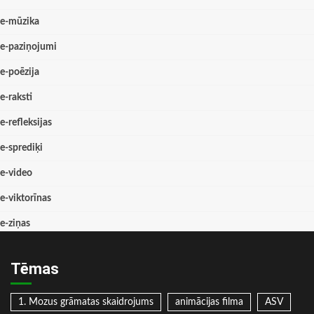
e-mūzika
e-paziņojumi
e-poēzija
e-raksti
e-refleksijas
e-sprediķi
e-video
e-viktorīnas
e-ziņas
Tēmas
1. Mozus grāmatas skaidrojums
animācijas filma
ASV