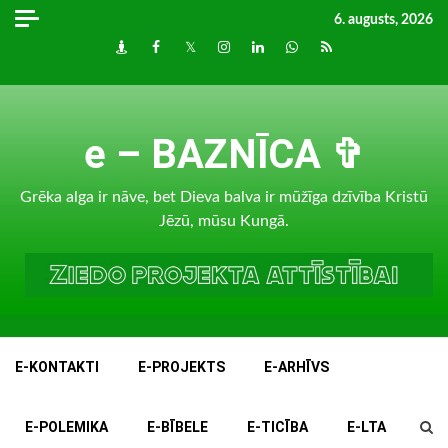
Skip
6. augusts, 2026
to
Draugiem
Facebook
Twitter
Instagram
LinkedIn
whatsapp
RSS
content
e – BAZNĪCA ✞
Grēka alga ir nāve, bet Dieva balva ir mūžīga dzīvība Kristū
Jēzū, mūsu Kungā.
E-KONTAKTI
E-PROJEKTS
E-ARHĪVS
E-POLEMIKA
E-BĪBELE
E-TICĪBA
E-LTA