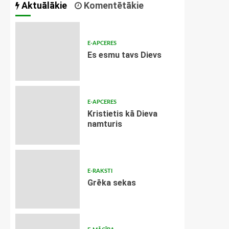
Aktuālākie
Komentētākie
E-APCERES
Es esmu tavs Dievs
E-APCERES
Kristietis kā Dieva
namturis
E-RAKSTI
Grēka sekas