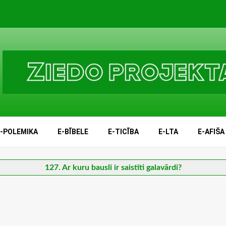
E-POLEMIKA
E-BĪBELE
E-TICĪBA
E-LTA
E-AFIŠA
127. Ar kuru bausli ir saistīti galavārdi?