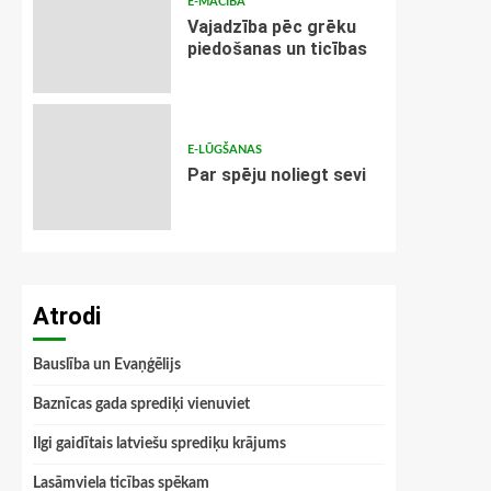
E-MĀCĪBA
Vajadzība pēc grēku
piedošanas un ticības
E-LŪGŠANAS
Par spēju noliegt sevi
Atrodi
Bauslība un Evaņģēlijs
Baznīcas gada sprediķi vienuviet
Ilgi gaidītais latviešu sprediķu krājums
Lasāmviela ticības spēkam