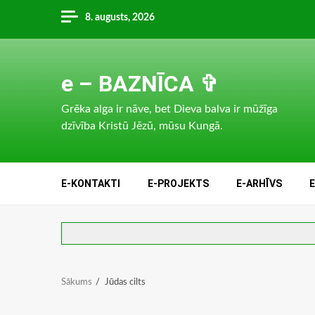
Skip
8. augusts, 2026
to
content
e – BAZNĪCA ✞
Grēka alga ir nāve, bet Dieva balva ir mūžīga
dzīvība Kristū Jēzū, mūsu Kungā.
E-KONTAKTI
E-PROJEKTS
E-ARHĪVS
Sākums
Jūdas cilts