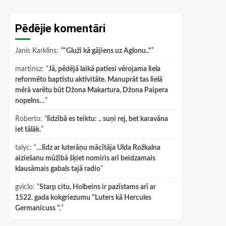
Pēdējie komentāri
Janis Karklins
: “
"Gluži kā gājiens uz Aglonu.."
”
martinsz
: “
Jā, pēdējā laikā patiesi vērojama liela
reformēto baptistu aktivitāte. Manuprāt tas lielā
mērā varētu būt Džona Makartura, Džona Paipera
nopelns…
”
Roberto
: “
līdzībā es teiktu: .. suņi rej, bet karavāna
iet tālāk.
”
talyc
: “
…līdz ar luterāņu mācītāja Ulda Rožkalna
aiziešanu mūžībā šķiet nomiris arī beidzamais
klausāmais gabals tajā radio
”
gviclo
: “
Starp citu, Holbeins ir pazīstams arī ar
1522. gada kokgriezumu "Luters kā Hercules
Germanicuss ".
”