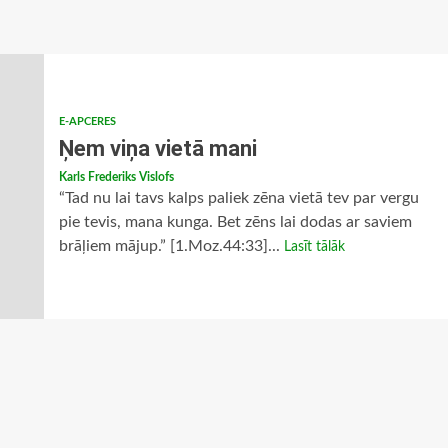
E-APCERES
Ņem viņa vietā mani
Karls Frederiks Vislofs
“Tad nu lai tavs kalps paliek zēna vietā tev par vergu
pie tevis, mana kunga. Bet zēns lai dodas ar saviem
brāļiem mājup.” [1.Moz.44:33]...
Lasīt tālāk