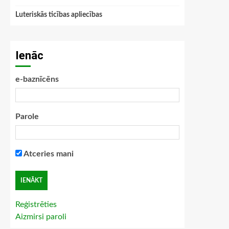
Luteriskās ticības apliecības
Ienāc
e-baznīcēns
Parole
Atceries mani
Reģistrēties
Aizmirsi paroli