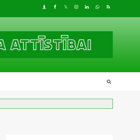
Draugiem
Facebook
Twitter
Instagram
LinkedIn
whatsapp
RSS