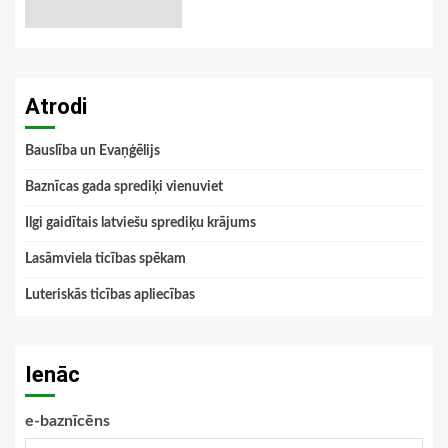
Atrodi
Bauslība un Evaņģēlijs
Baznīcas gada sprediķi vienuviet
Ilgi gaidītais latviešu sprediķu krājums
Lasāmviela ticības spēkam
Luteriskās ticības apliecības
Ienāc
e-baznīcēns