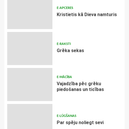
E-APCERES
Kristietis kā Dieva namturis
E-RAKSTI
Grēka sekas
E-MĀCĪBA
Vajadzība pēc grēku
piedošanas un ticības
E-LŪGŠANAS
Par spēju noliegt sevi