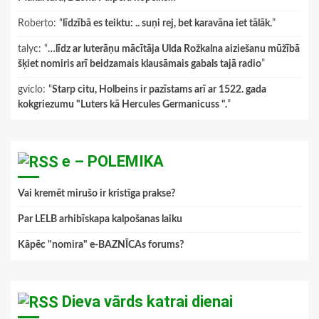
Roberto
: “
līdzībā es teiktu: .. suņi rej, bet karavāna iet tālāk.
”
talyc
: “
…līdz ar luterāņu mācītāja Ulda Rožkalna aiziešanu mūžībā
šķiet nomiris arī beidzamais klausāmais gabals tajā radio
”
gviclo
: “
Starp citu, Holbeins ir pazīstams arī ar 1522. gada
kokgriezumu "Luters kā Hercules Germanicuss ".
”
e – POLEMIKA
Vai kremēt mirušo ir kristīga prakse?
Par LELB arhibīskapa kalpošanas laiku
Kāpēc "nomira" e-BAZNĪCAs forums?
Dieva vārds katrai dienai