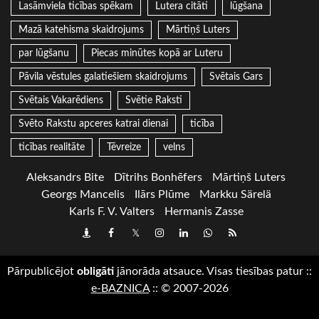
Lasāmviela ticības spēkam
Lutera citāti
lūgšana
Mazā katehisma skaidrojums
Mārtiņš Luters
par lūgšanu
Piecas minūtes kopā ar Luteru
Pāvila vēstules galatiešiem skaidrojums
Svētais Gars
Svētais Vakarēdiens
Svētie Raksti
Svēto Rakstu apceres katrai dienai
ticība
ticības realitāte
Tēvreize
velns
Aleksandrs Bite
Dītrihs Bonhēfers
Mārtiņš Luters
Georgs Mancelis
Ilārs Plūme
Markku Särelä
Karls F. V. Valters
Hermanis Zasse
Draugiem
Facebook
Twitter
Instagram
LinkedIn
whatsapp
RSS
Pārpublicējot
obligāti
jānorāda atsauce. Visas tiesības patur
::
e-BAZNICA
::
© 2007-2026