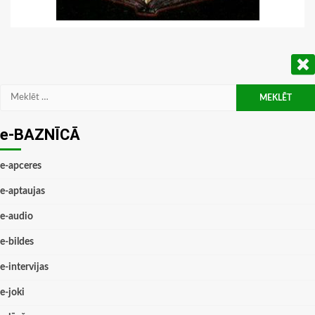
Meklēt:
e-BAZNĪCĀ
e-apceres
e-aptaujas
e-audio
e-bildes
e-intervijas
e-joki