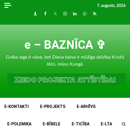
Skip
7. augusts, 2026
to
Draugiem
Facebook
Twitter
Instagram
LinkedIn
whatsapp
RSS
content
e – BAZNĪCA ✞
Grēka alga ir nāve, bet Dieva balva ir mūžīga dzīvība Kristū
Jēzū, mūsu Kungā.
E-KONTAKTI
E-PROJEKTS
E-ARHĪVS
E-POLEMIKA
E-BĪBELE
E-TICĪBA
E-LTA