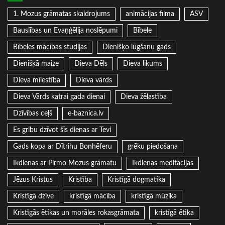
1. Mozus grāmatas skaidrojums
animācijas filma
ASV
Bauslības un Evaņģēlija noslēpumi
Bībele
Bībeles mācības studijas
Dienišķo lūgšanu gads
Dienišķā maize
Dieva Dēls
Dieva likums
Dieva mīlestība
Dieva vārds
Dieva Vārds katrai gada dienai
Dieva žēlastība
Dzīvības ceļš
e-baznica.lv
Es gribu dzīvot šīs dienas ar Tevi
Gads kopa ar Dītrihu Bonhēferu
grēku piedošana
Ikdienas ar Pirmo Mozus grāmatu
Ikdienas meditācijas
Jēzus Kristus
Kristība
Kristīgā dogmatika
Kristīgā dzīve
kristīgā mācība
kristīgā mūzika
Kristīgās ētikas un morāles rokasgrāmata
kristīgā ētika