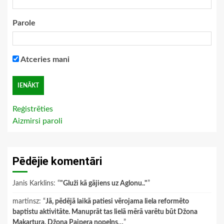
Parole
Atceries mani
Reģistrēties
Aizmirsi paroli
Pēdējie komentāri
Janis Karklins
: “
"Gluži kā gājiens uz Aglonu.."
”
martinsz
: “
Jā, pēdējā laikā patiesi vērojama liela reformēto
baptistu aktivitāte. Manuprāt tas lielā mērā varētu būt Džona
Makartura, Džona Paipera nopelns…
”