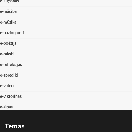
e-lūgšanas
e-mācība
e-mūzika
e-paziņojumi
e-poēzija
e-raksti
e-refleksijas
e-sprediķi
e-video
e-viktorīnas
e-ziņas
Tēmas