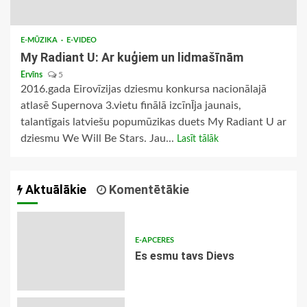
E-MŪZIKA
E-VIDEO
My Radiant U: Ar kuģiem un lidmašīnām
Ervīns
5
2016.gada Eirovīzijas dziesmu konkursa nacionālajā
atlasē Supernova 3.vietu finālā izcīnĪja jaunais,
talantīgais latviešu popumūzikas duets My Radiant U ar
dziesmu We Will Be Stars. Jau...
Lasīt tālāk
Aktuālākie
Komentētākie
E-APCERES
Es esmu tavs Dievs