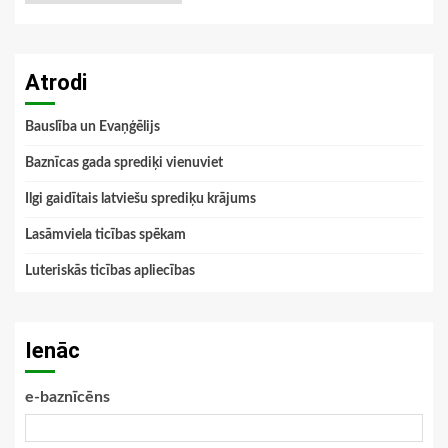
Atrodi
Bauslība un Evaņģēlijs
Baznīcas gada sprediķi vienuviet
Ilgi gaidītais latviešu sprediķu krājums
Lasāmviela ticības spēkam
Luteriskās ticības apliecības
Ienāc
e-baznīcēns