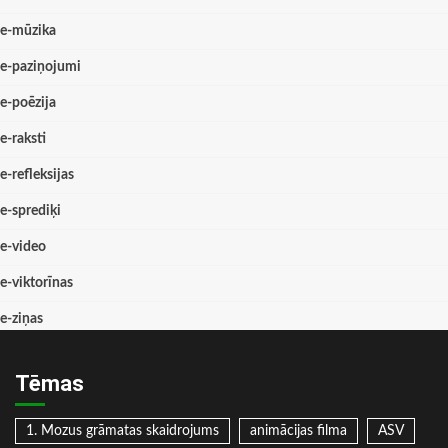
e-mūzika
e-paziņojumi
e-poēzija
e-raksti
e-refleksijas
e-sprediķi
e-video
e-viktorīnas
e-ziņas
Tēmas
1. Mozus grāmatas skaidrojums
animācijas filma
ASV