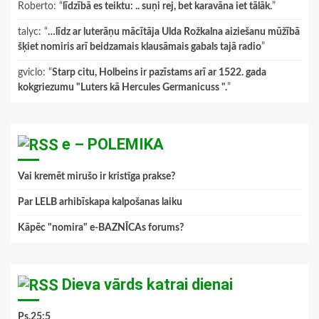
Roberto
: “
līdzībā es teiktu: .. suņi rej, bet karavāna iet tālāk.
”
talyc
: “
…līdz ar luterāņu mācītāja Ulda Rožkalna aiziešanu mūžībā
šķiet nomiris arī beidzamais klausāmais gabals tajā radio
”
gviclo
: “
Starp citu, Holbeins ir pazīstams arī ar 1522. gada
kokgriezumu "Luters kā Hercules Germanicuss ".
”
e – POLEMIKA
Vai kremēt mirušo ir kristīga prakse?
Par LELB arhibīskapa kalpošanas laiku
Kāpēc "nomira" e-BAZNĪCAs forums?
Dieva vārds katrai dienai
Ps.25:5