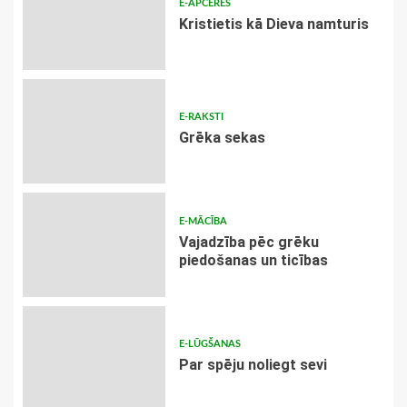
E-APCERES
Kristietis kā Dieva namturis
E-RAKSTI
Grēka sekas
E-MĀCĪBA
Vajadzība pēc grēku
piedošanas un ticības
E-LŪGŠANAS
Par spēju noliegt sevi