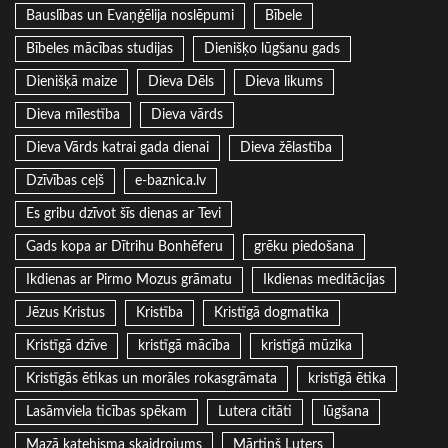
Bauslības un Evaņģēlija noslēpumi
Bībele
Bībeles mācības studijas
Dienišķo lūgšanu gads
Dienišķā maize
Dieva Dēls
Dieva likums
Dieva mīlestība
Dieva vārds
Dieva Vārds katrai gada dienai
Dieva žēlastība
Dzīvības ceļš
e-baznica.lv
Es gribu dzīvot šīs dienas ar Tevi
Gads kopa ar Dītrihu Bonhēferu
grēku piedošana
Ikdienas ar Pirmo Mozus grāmatu
Ikdienas meditācijas
Jēzus Kristus
Kristība
Kristīgā dogmatika
Kristīgā dzīve
kristīgā mācība
kristīgā mūzika
Kristīgās ētikas un morāles rokasgrāmata
kristīgā ētika
Lasāmviela ticības spēkam
Lutera citāti
lūgšana
Mazā katehisma skaidrojums
Mārtiņš Luters