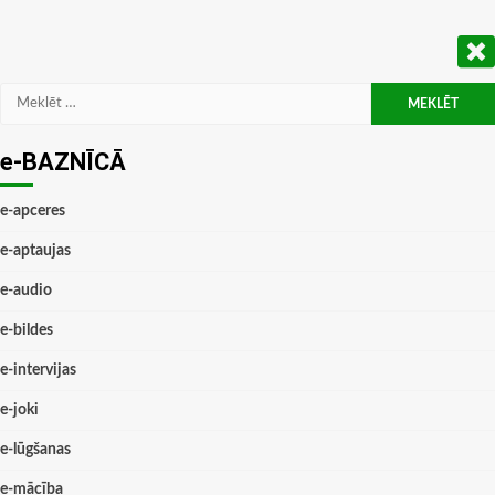
Meklēt:
e-BAZNĪCĀ
e-apceres
e-aptaujas
e-audio
e-bildes
e-intervijas
e-joki
e-lūgšanas
e-mācība