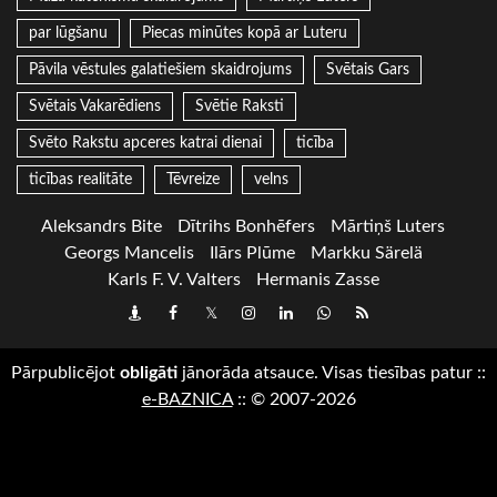
par lūgšanu
Piecas minūtes kopā ar Luteru
Pāvila vēstules galatiešiem skaidrojums
Svētais Gars
Svētais Vakarēdiens
Svētie Raksti
Svēto Rakstu apceres katrai dienai
ticība
ticības realitāte
Tēvreize
velns
Aleksandrs Bite
Dītrihs Bonhēfers
Mārtiņš Luters
Georgs Mancelis
Ilārs Plūme
Markku Särelä
Karls F. V. Valters
Hermanis Zasse
Draugiem
Facebook
Twitter
Instagram
LinkedIn
whatsapp
RSS
Pārpublicējot
obligāti
jānorāda atsauce. Visas tiesības patur
::
e-BAZNICA
::
© 2007-2026