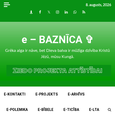
Skip
8. augusts, 2026
to
Draugiem
Facebook
Twitter
Instagram
LinkedIn
whatsapp
RSS
content
e – BAZNĪCA ✞
Grēka alga ir nāve, bet Dieva balva ir mūžīga dzīvība Kristū
Jēzū, mūsu Kungā.
E-KONTAKTI
E-PROJEKTS
E-ARHĪVS
E-POLEMIKA
E-BĪBELE
E-TICĪBA
E-LTA