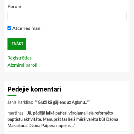
Parole
Atceries mani
Reģistrēties
Aizmirsi paroli
Pēdējie komentāri
Janis Karklins
: “
"Gluži kā gājiens uz Aglonu.."
”
martinsz
: “
Jā, pēdējā laikā patiesi vērojama liela reformēto
baptistu aktivitāte. Manuprāt tas lielā mērā varētu būt Džona
Makartura, Džona Paipera nopelns…
”