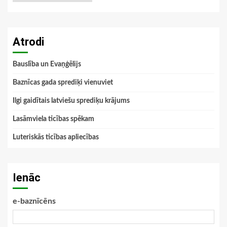
Atrodi
Bauslība un Evaņģēlijs
Baznīcas gada sprediķi vienuviet
Ilgi gaidītais latviešu sprediķu krājums
Lasāmviela ticības spēkam
Luteriskās ticības apliecības
Ienāc
e-baznīcēns