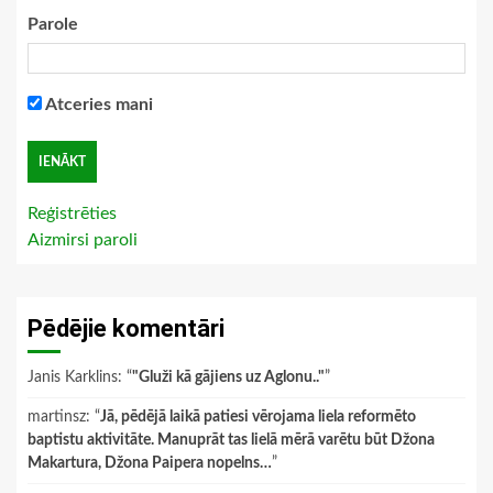
Parole
Atceries mani
Reģistrēties
Aizmirsi paroli
Pēdējie komentāri
Janis Karklins
: “
"Gluži kā gājiens uz Aglonu.."
”
martinsz
: “
Jā, pēdējā laikā patiesi vērojama liela reformēto
baptistu aktivitāte. Manuprāt tas lielā mērā varētu būt Džona
Makartura, Džona Paipera nopelns…
”