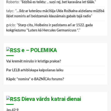
Roberto
: “
līdzībā es teiktu: .. suņi rej, bet karavāna iet tālāk.
”
talyc
: “
…līdz ar luterāņu mācītāja Ulda Rožkalna aiziešanu mūžībā
šķiet nomiris arī beidzamais klausāmais gabals tajā radio
”
gviclo
: “
Starp citu, Holbeins ir pazīstams arī ar 1522. gada
kokgriezumu "Luters kā Hercules Germanicuss ".
”
e – POLEMIKA
Vai kremēt mirušo ir kristīga prakse?
Par LELB arhibīskapa kalpošanas laiku
Kāpēc "nomira" e-BAZNĪCAs forums?
Dieva vārds katrai dienai
Jes.42:9