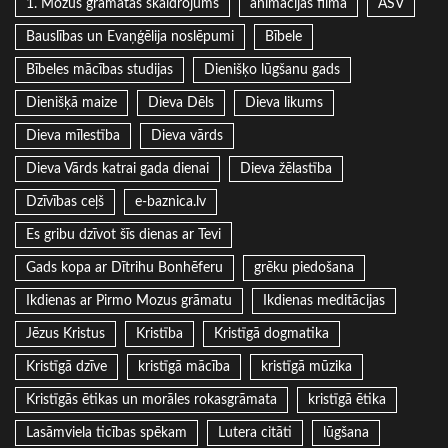
1. Mozus grāmatas skaidrojums
animācijas filma
ASV
Bauslības un Evaņģēlija noslēpumi
Bībele
Bībeles mācības studijas
Dienišķo lūgšanu gads
Dienišķā maize
Dieva Dēls
Dieva likums
Dieva mīlestība
Dieva vārds
Dieva Vārds katrai gada dienai
Dieva žēlastība
Dzīvības ceļš
e-baznica.lv
Es gribu dzīvot šīs dienas ar Tevi
Gads kopa ar Dītrihu Bonhēferu
grēku piedošana
Ikdienas ar Pirmo Mozus grāmatu
Ikdienas meditācijas
Jēzus Kristus
Kristība
Kristīgā dogmatika
Kristīgā dzīve
kristīgā mācība
kristīgā mūzika
Kristīgās ētikas un morāles rokasgrāmata
kristīgā ētika
Lasāmviela ticības spēkam
Lutera citāti
lūgšana