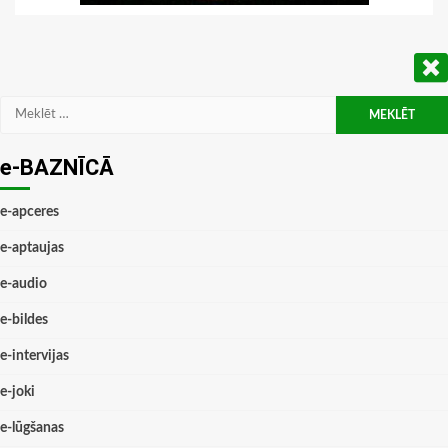
Meklēt:
e-BAZNĪCĀ
e-apceres
e-aptaujas
e-audio
e-bildes
e-intervijas
e-joki
e-lūgšanas