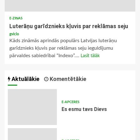
E-ZIŅAS
Luterāņu garīdznieks kļuvis par reklāmas seju
gviclo
Kāds zināmās aprindās populārs Latvijas luterāņu
garīdznieks kļuvis par reklāmas seju ieguldījumu
pārvaldes sabiedrībai “Indexo”....
Lasīt tālāk
Aktuālākie
Komentētākie
E-APCERES
Es esmu tavs Dievs