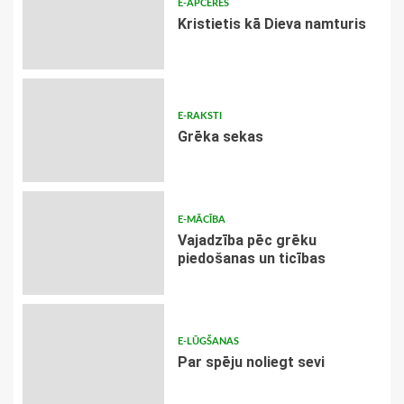
E-APCERES
Kristietis kā Dieva namturis
E-RAKSTI
Grēka sekas
E-MĀCĪBA
Vajadzība pēc grēku
piedošanas un ticības
E-LŪGŠANAS
Par spēju noliegt sevi