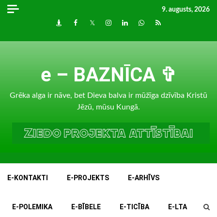
Skip
9. augusts, 2026
to
Draugiem
Facebook
Twitter
Instagram
LinkedIn
whatsapp
RSS
content
e – BAZNĪCA ✞
Grēka alga ir nāve, bet Dieva balva ir mūžīga dzīvība Kristū
Jēzū, mūsu Kungā.
E-KONTAKTI
E-PROJEKTS
E-ARHĪVS
E-POLEMIKA
E-BĪBELE
E-TICĪBA
E-LTA