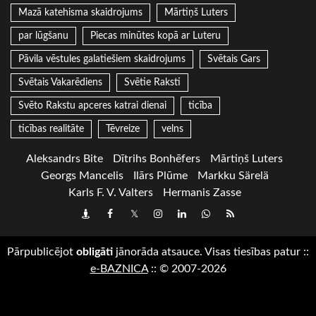
Mazā katehisma skaidrojums
Mārtiņš Luters
par lūgšanu
Piecas minūtes kopā ar Luteru
Pāvila vēstules galatiešiem skaidrojums
Svētais Gars
Svētais Vakarēdiens
Svētie Raksti
Svēto Rakstu apceres katrai dienai
ticība
ticības realitāte
Tēvreize
velns
Aleksandrs Bite
Dītrihs Bonhēfers
Mārtiņš Luters
Georgs Mancelis
Ilārs Plūme
Markku Särelä
Karls F. V. Valters
Hermanis Zasse
Draugiem
Facebook
Twitter
Instagram
LinkedIn
whatsapp
RSS
Pārpublicējot
obligāti
jānorāda atsauce. Visas tiesības patur
::
e-BAZNICA
::
© 2007-2026