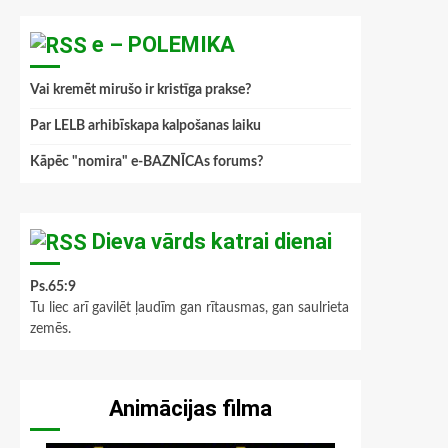
e – POLEMIKA
Vai kremēt mirušo ir kristīga prakse?
Par LELB arhibīskapa kalpošanas laiku
Kāpēc "nomira" e-BAZNĪCAs forums?
Dieva vārds katrai dienai
Ps.65:9
Tu liec arī gavilēt ļaudīm gan rītausmas, gan saulrieta
zemēs.
Animācijas filma