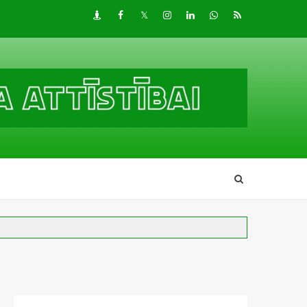
Draugiem
Facebook
Twitter
Instagram
LinkedIn
whatsapp
RSS