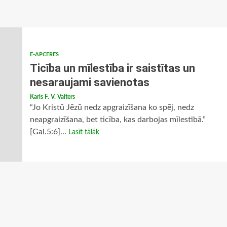
E-APCERES
Ticība un mīlestība ir saistītas un
nesaraujami savienotas
Karls F. V. Valters
“Jo Kristū Jēzū nedz apgraizīšana ko spēj, nedz
neapgraizīšana, bet ticība, kas darbojas mīlestībā.”
[Gal.5:6]...
Lasīt tālāk