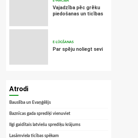
E-MĀCĪBA
Vajadzība pēc grēku
piedošanas un ticības
E-LŪGŠANAS
Par spēju noliegt sevi
Atrodi
Bauslība un Evaņģēlijs
Baznīcas gada sprediķi vienuviet
Ilgi gaidītais latviešu sprediķu krājums
Lasāmviela ticības spēkam