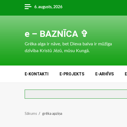
Skip
6. augusts, 2026
to
content
e – BAZNĪCA ✞
Grēka alga ir nāve, bet Dieva balva ir mūžīga
dzīvība Kristū Jēzū, mūsu Kungā.
E-KONTAKTI
E-PROJEKTS
E-ARHĪVS
Sākums
grēka apziņa