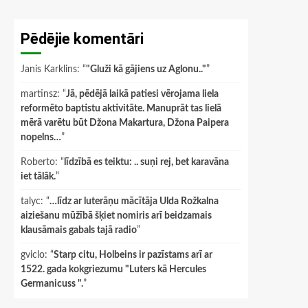
Pēdējie komentāri
Janis Karklins
: “
"Gluži kā gājiens uz Aglonu.."
”
martinsz
: “
Jā, pēdējā laikā patiesi vērojama liela
reformēto baptistu aktivitāte. Manuprāt tas lielā
mērā varētu būt Džona Makartura, Džona Paipera
nopelns…
”
Roberto
: “
līdzībā es teiktu: .. suņi rej, bet karavāna
iet tālāk.
”
talyc
: “
…līdz ar luterāņu mācītāja Ulda Rožkalna
aiziešanu mūžībā šķiet nomiris arī beidzamais
klausāmais gabals tajā radio
”
gviclo
: “
Starp citu, Holbeins ir pazīstams arī ar
1522. gada kokgriezumu "Luters kā Hercules
Germanicuss ".
”