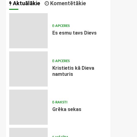
Aktuālākie
Komentētākie
E-APCERES
Es esmu tavs Dievs
E-APCERES
Kristietis kā Dieva
namturis
E-RAKSTI
Grēka sekas