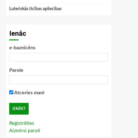
Luteriskās ticības apliecības
Ienāc
e-baznīcēns
Parole
Atceries mani
Reģistrēties
Aizmirsi paroli