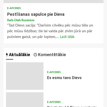
E-APCERES
Pestīšanas sapulce pie Dieva
Karls Olafs Rozeniuss
“Tad Dievs sacīja: “Darīsim cilvēku pēc mūsu tēla un
pēc mūsu līdzības; tie lai valda pār zivīm jūrā un pār
putniem gaisā, un pār lopiem,...
Lasīt tālāk
Aktuālākie
Komentētākie
E-APCERES
Es esmu tavs Dievs
E-APCERES