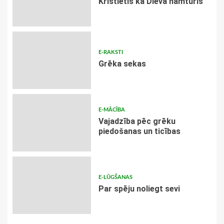
Kristietis kā Dieva namturis
E-RAKSTI
Grēka sekas
E-MĀCĪBA
Vajadzība pēc grēku
piedošanas un ticības
E-LŪGŠANAS
Par spēju noliegt sevi