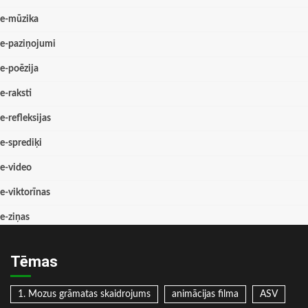
e-mūzika
e-paziņojumi
e-poēzija
e-raksti
e-refleksijas
e-sprediķi
e-video
e-viktorīnas
e-ziņas
Tēmas
1. Mozus grāmatas skaidrojums
animācijas filma
ASV