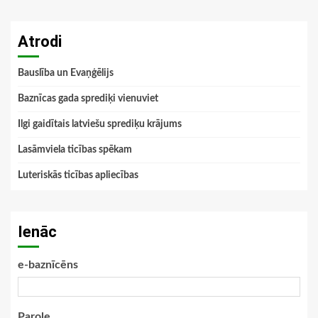
Atrodi
Bauslība un Evaņģēlijs
Baznīcas gada sprediķi vienuviet
Ilgi gaidītais latviešu sprediķu krājums
Lasāmviela ticības spēkam
Luteriskās ticības apliecības
Ienāc
e-baznīcēns
Parole