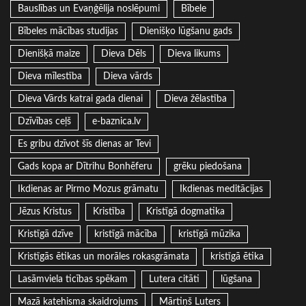
Bauslības un Evaņģēlija noslēpumi
Bībele
Bībeles mācības studijas
Dienišķo lūgšanu gads
Dienišķā maize
Dieva Dēls
Dieva likums
Dieva mīlestība
Dieva vārds
Dieva Vārds katrai gada dienai
Dieva žēlastība
Dzīvības ceļš
e-baznica.lv
Es gribu dzīvot šīs dienas ar Tevi
Gads kopa ar Dītrihu Bonhēferu
grēku piedošana
Ikdienas ar Pirmo Mozus grāmatu
Ikdienas meditācijas
Jēzus Kristus
Kristība
Kristīgā dogmatika
Kristīgā dzīve
kristīgā mācība
kristīgā mūzika
Kristīgās ētikas un morāles rokasgrāmata
kristīgā ētika
Lasāmviela ticības spēkam
Lutera citāti
lūgšana
Mazā katehisma skaidrojums
Mārtiņš Luters