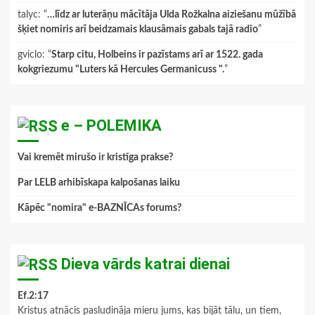
talyc
: “
…līdz ar luterāņu mācītāja Ulda Rožkalna aiziešanu mūžībā
šķiet nomiris arī beidzamais klausāmais gabals tajā radio
”
gviclo
: “
Starp citu, Holbeins ir pazīstams arī ar 1522. gada
kokgriezumu "Luters kā Hercules Germanicuss ".
”
e – POLEMIKA
Vai kremēt mirušo ir kristīga prakse?
Par LELB arhibīskapa kalpošanas laiku
Kāpēc "nomira" e-BAZNĪCAs forums?
Dieva vārds katrai dienai
Ef.2:17
Kristus atnācis pasludināja mieru jums, kas bijāt tālu, un tiem,