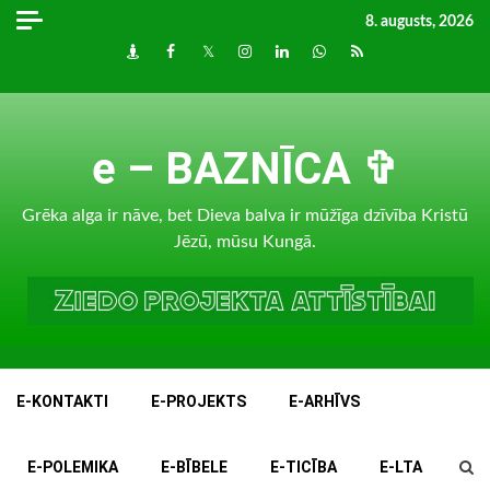
Skip
8. augusts, 2026
to
Draugiem
Facebook
Twitter
Instagram
LinkedIn
whatsapp
RSS
content
e – BAZNĪCA ✞
Grēka alga ir nāve, bet Dieva balva ir mūžīga dzīvība Kristū
Jēzū, mūsu Kungā.
E-KONTAKTI
E-PROJEKTS
E-ARHĪVS
E-POLEMIKA
E-BĪBELE
E-TICĪBA
E-LTA