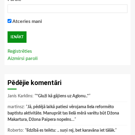
Atceries mani
Reģistrēties
Aizmirsi paroli
Pēdējie komentāri
Janis Karklins
: “
"Gluži kā gājiens uz Aglonu.."
”
martinsz
: “
Jā, pēdējā laikā patiesi vērojama liela reformēto
baptistu aktivitāte. Manuprāt tas lielā mērā varētu būt Džona
Makartura, Džona Paipera nopelns…
”
Roberto
: “
līdzībā es teiktu: .. suņi rej, bet karavāna iet tālāk.
”