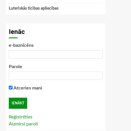
Luteriskās ticības apliecības
Ienāc
e-baznīcēns
Parole
Atceries mani
Reģistrēties
Aizmirsi paroli