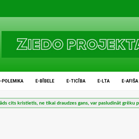
E-POLEMIKA
E-BĪBELE
E-TICĪBA
E-LTA
E-AFIŠA
āds cits kristietis, ne tikai draudzes gans, var pasludināt grēku