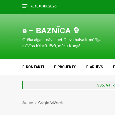
Skip
6. augusts, 2026
to
content
e – BAZNĪCA ✞
Grēka alga ir nāve, bet Dieva balva ir mūžīga
dzīvība Kristū Jēzū, mūsu Kungā.
E-KONTAKTI
E-PROJEKTS
E-ARHĪVS
335. Vai k
Sākums
Google AdWords