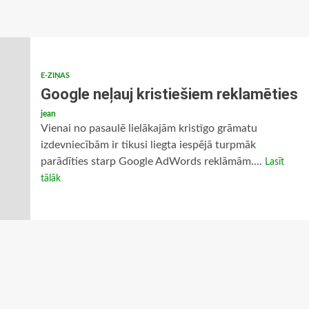
E-ZIŅAS
Google neļauj kristiešiem reklamēties
jean
Vienai no pasaulē lielākajām kristīgo grāmatu
izdevniecībām ir tikusi liegta iespējā turpmāk
parādīties starp Google AdWords reklāmām....
Lasīt
tālāk