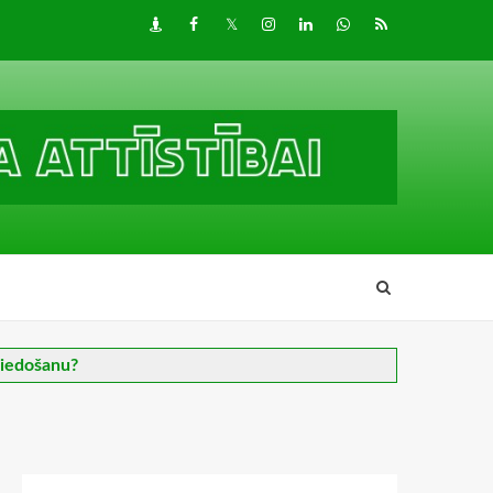
Draugiem
Facebook
Twitter
Instagram
LinkedIn
whatsapp
RSS
 piedošanu?