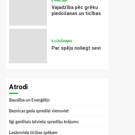
E-MĀCĪBA
Vajadzība pēc grēku
piedošanas un ticības
E-LŪGŠANAS
Par spēju noliegt sevi
Atrodi
Bauslība un Evaņģēlijs
Baznīcas gada sprediķi vienuviet
Ilgi gaidītais latviešu sprediķu krājums
Lasāmviela ticības spēkam