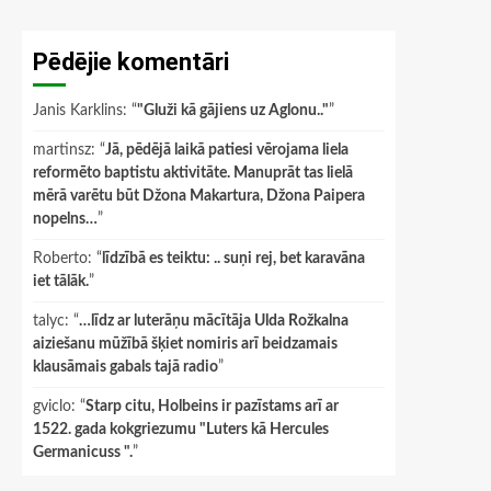
Pēdējie komentāri
Janis Karklins
: “
"Gluži kā gājiens uz Aglonu.."
”
martinsz
: “
Jā, pēdējā laikā patiesi vērojama liela
reformēto baptistu aktivitāte. Manuprāt tas lielā
mērā varētu būt Džona Makartura, Džona Paipera
nopelns…
”
Roberto
: “
līdzībā es teiktu: .. suņi rej, bet karavāna
iet tālāk.
”
talyc
: “
…līdz ar luterāņu mācītāja Ulda Rožkalna
aiziešanu mūžībā šķiet nomiris arī beidzamais
klausāmais gabals tajā radio
”
gviclo
: “
Starp citu, Holbeins ir pazīstams arī ar
1522. gada kokgriezumu "Luters kā Hercules
Germanicuss ".
”