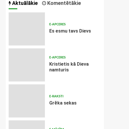
Aktuālākie
Komentētākie
E-APCERES
Es esmu tavs Dievs
E-APCERES
Kristietis kā Dieva
namturis
E-RAKSTI
Grēka sekas