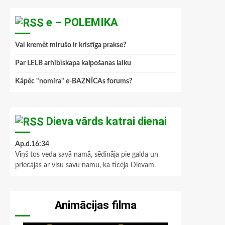
e – POLEMIKA
Vai kremēt mirušo ir kristīga prakse?
Par LELB arhibīskapa kalpošanas laiku
Kāpēc "nomira" e-BAZNĪCAs forums?
Dieva vārds katrai dienai
Ap.d.16:34
Viņš tos veda savā namā, sēdināja pie galda un
priecājās ar visu savu namu, ka ticēja Dievam.
Animācijas filma