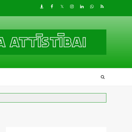
Draugiem
Facebook
Twitter
Instagram
LinkedIn
whatsapp
RSS