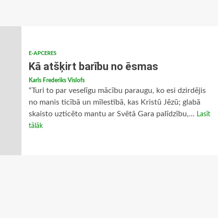
E-APCERES
Kā atšķirt barību no ēsmas
Karls Frederiks Vislofs
“Turi to par veselīgu mācību paraugu, ko esi dzirdējis
no manis ticībā un mīlestībā, kas Kristū Jēzū; glabā
skaisto uzticēto mantu ar Svētā Gara palīdzību,...
Lasīt
tālāk