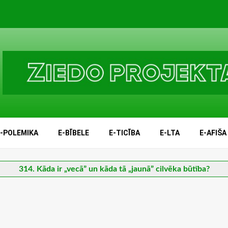
E-POLEMIKA
E-BĪBELE
E-TICĪBA
E-LTA
E-AFIŠA
314. Kāda ir „vecā” un kāda tā „jaunā” cilvēka būtība?