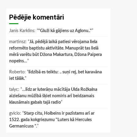
Pēdējie komentāri
Janis Karklins
: “
"Gluži kā gājiens uz Aglonu.."
”
martinsz
: “
Jā, pēdējā laikā patiesi vērojama liela
reformēto baptistu aktivitāte. Manuprāt tas lielā
mērā varētu būt Džona Makartura, Džona Paipera
nopelns…
”
Roberto
: “
līdzībā es teiktu: .. suņi rej, bet karavāna
iet tālāk.
”
talyc
: “
…līdz ar luterāņu mācītāja Ulda Rožkalna
aiziešanu mūžībā šķiet nomiris arī beidzamais
klausāmais gabals tajā radio
”
gviclo
: “
Starp citu, Holbeins ir pazīstams arī ar
1522. gada kokgriezumu "Luters kā Hercules
Germanicuss ".
”