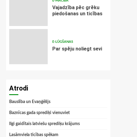
E-MĀCĪBA
Vajadzība pēc grēku
piedošanas un ticības
E-LŪGŠANAS
Par spēju noliegt sevi
Atrodi
Bauslība un Evaņģēlijs
Baznīcas gada sprediķi vienuviet
Ilgi gaidītais latviešu sprediķu krājums
Lasāmviela ticības spēkam