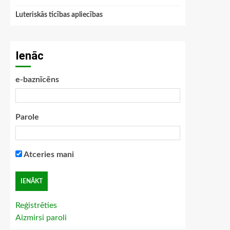
Luteriskās ticības apliecības
Ienāc
e-baznīcēns
Parole
Atceries mani
Reģistrēties
Aizmirsi paroli