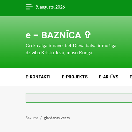
Skip
9. augusts, 2026
to
content
e – BAZNĪCA ✞
Grēka alga ir nāve, bet Dieva balva ir mūžīga
dzīvība Kristū Jēzū, mūsu Kungā.
E-KONTAKTI
E-PROJEKTS
E-ARHĪVS
Sākums
glābšanas vēsts