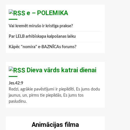
e – POLEMIKA
Vai kremēt mirušo ir kristīga prakse?
Par LELB arhibīskapa kalpošanas laiku
Kāpēc "nomira" e-BAZNĪCAs forums?
Dieva vārds katrai dienai
Jes.42:9
Redzi, agrākie pavēstījumi ir piepildīti, Es jums dodu
jaunus, un, pirms tie piepildās, Es jums tos
pasludinu.
Animācijas filma