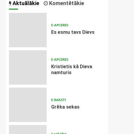
Aktuālākie
Komentētākie
E-APCERES
Es esmu tavs Dievs
E-APCERES
Kristietis kā Dieva
namturis
E-RAKSTI
Grēka sekas