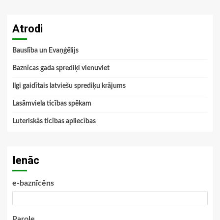
Atrodi
Bauslība un Evaņģēlijs
Baznīcas gada sprediķi vienuviet
Ilgi gaidītais latviešu sprediķu krājums
Lasāmviela ticības spēkam
Luteriskās ticības apliecības
Ienāc
e-baznīcēns
Parole