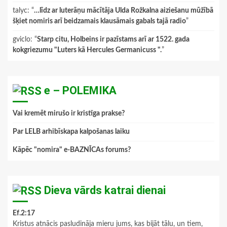
talyc
: “
…līdz ar luterāņu mācītāja Ulda Rožkalna aiziešanu mūžībā
šķiet nomiris arī beidzamais klausāmais gabals tajā radio
”
gviclo
: “
Starp citu, Holbeins ir pazīstams arī ar 1522. gada
kokgriezumu "Luters kā Hercules Germanicuss ".
”
e – POLEMIKA
Vai kremēt mirušo ir kristīga prakse?
Par LELB arhibīskapa kalpošanas laiku
Kāpēc "nomira" e-BAZNĪCAs forums?
Dieva vārds katrai dienai
Ef.2:17
Kristus atnācis pasludināja mieru jums, kas bijāt tālu, un tiem,