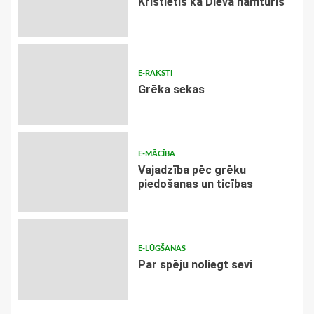
Kristietis kā Dieva namturis
E-RAKSTI
Grēka sekas
E-MĀCĪBA
Vajadzība pēc grēku
piedošanas un ticības
E-LŪGŠANAS
Par spēju noliegt sevi