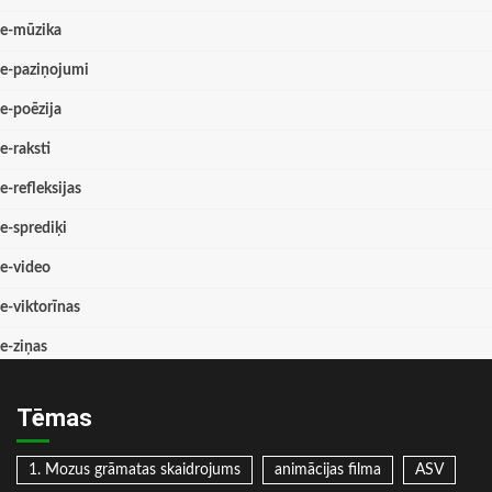
e-mūzika
e-paziņojumi
e-poēzija
e-raksti
e-refleksijas
e-sprediķi
e-video
e-viktorīnas
e-ziņas
Tēmas
1. Mozus grāmatas skaidrojums
animācijas filma
ASV