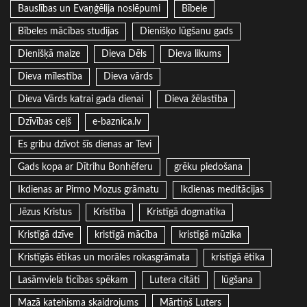
Bauslības un Evaņģēlija noslēpumi
Bībele
Bībeles mācības studijas
Dienišķo lūgšanu gads
Dienišķā maize
Dieva Dēls
Dieva likums
Dieva mīlestība
Dieva vārds
Dieva Vārds katrai gada dienai
Dieva žēlastība
Dzīvības ceļš
e-baznica.lv
Es gribu dzīvot šīs dienas ar Tevi
Gads kopa ar Dītrihu Bonhēferu
grēku piedošana
Ikdienas ar Pirmo Mozus grāmatu
Ikdienas meditācijas
Jēzus Kristus
Kristība
Kristīgā dogmatika
Kristīgā dzīve
kristīgā mācība
kristīgā mūzika
Kristīgās ētikas un morāles rokasgrāmata
kristīgā ētika
Lasāmviela ticības spēkam
Lutera citāti
lūgšana
Mazā katehisma skaidrojums
Mārtiņš Luters