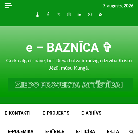
Skip
7. augusts, 2026
to
Draugiem
Facebook
Twitter
Instagram
LinkedIn
whatsapp
RSS
content
e – BAZNĪCA ✞
Grēka alga ir nāve, bet Dieva balva ir mūžīga dzīvība Kristū
Jēzū, mūsu Kungā.
E-KONTAKTI
E-PROJEKTS
E-ARHĪVS
E-POLEMIKA
E-BĪBELE
E-TICĪBA
E-LTA