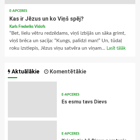
E-APCERES
Kas ir Jēzus un ko Viņš spēj?
Karls Frederiks Vislofs
“Bet, lielu vētru redzēdams, viņš izbijās un sāka grimt,
viņš brēca un sacīja: “Kungs, palīdzi man!” Un, tūdaļ
roku izstiepis, Jēzus viņu satvēra un viņam...
Lasīt tālāk
Aktuālākie
Komentētākie
E-APCERES
Es esmu tavs Dievs
E-APCERES