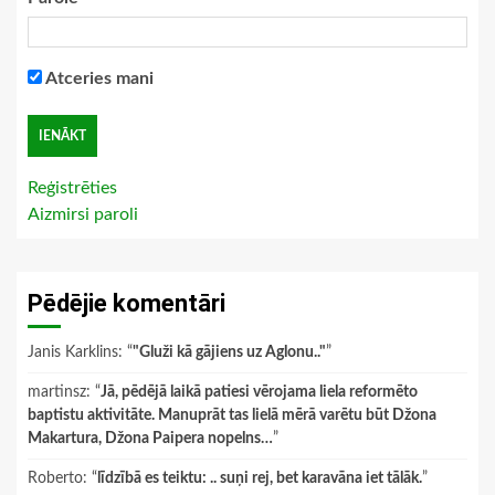
Atceries mani
Reģistrēties
Aizmirsi paroli
Pēdējie komentāri
Janis Karklins
: “
"Gluži kā gājiens uz Aglonu.."
”
martinsz
: “
Jā, pēdējā laikā patiesi vērojama liela reformēto
baptistu aktivitāte. Manuprāt tas lielā mērā varētu būt Džona
Makartura, Džona Paipera nopelns…
”
Roberto
: “
līdzībā es teiktu: .. suņi rej, bet karavāna iet tālāk.
”