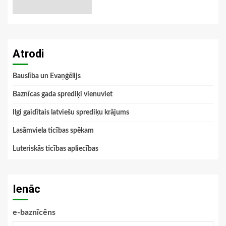
Atrodi
Bauslība un Evaņģēlijs
Baznīcas gada sprediķi vienuviet
Ilgi gaidītais latviešu sprediķu krājums
Lasāmviela ticības spēkam
Luteriskās ticības apliecības
Ienāc
e-baznīcēns