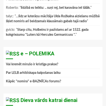
Roberto
: “
līdzībā es teiktu: .. suņi rej, bet karavāna iet tālāk.
”
talyc
: “
…līdz ar luterāņu mācītāja Ulda Rožkalna aiziešanu mūžībā
šķiet nomiris arī beidzamais klausāmais gabals tajā radio
”
gviclo
: “
Starp citu, Holbeins ir pazīstams arī ar 1522. gada
kokgriezumu "Luters kā Hercules Germanicuss ".
”
e – POLEMIKA
Vai kremēt mirušo ir kristīga prakse?
Par LELB arhibīskapa kalpošanas laiku
Kāpēc "nomira" e-BAZNĪCAs forums?
Dieva vārds katrai dienai