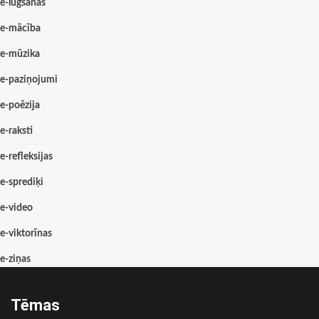
e-lūgšanas
e-mācība
e-mūzika
e-paziņojumi
e-poēzija
e-raksti
e-refleksijas
e-sprediķi
e-video
e-viktorīnas
e-ziņas
Tēmas