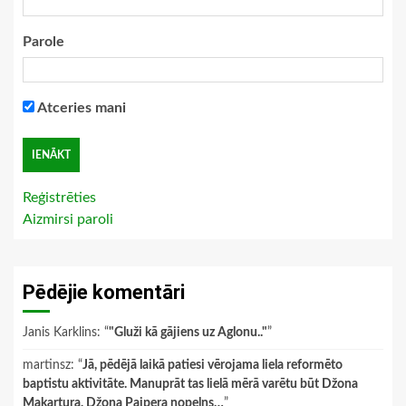
Parole
Atceries mani
Reģistrēties
Aizmirsi paroli
Pēdējie komentāri
Janis Karklins
: “
"Gluži kā gājiens uz Aglonu.."
”
martinsz
: “
Jā, pēdējā laikā patiesi vērojama liela reformēto
baptistu aktivitāte. Manuprāt tas lielā mērā varētu būt Džona
Makartura, Džona Paipera nopelns…
”