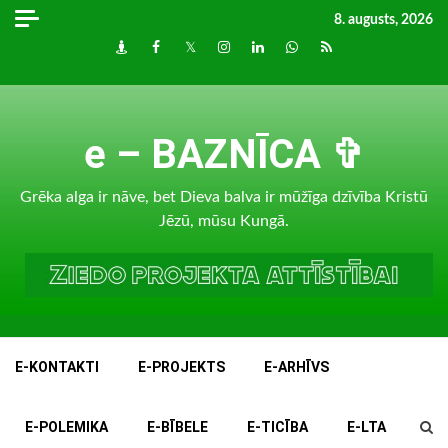
Skip
8. augusts, 2026
to
Draugiem
Facebook
Twitter
Instagram
LinkedIn
whatsapp
RSS
content
e – BAZNĪCA ✞
Grēka alga ir nāve, bet Dieva balva ir mūžīga dzīvība Kristū
Jēzū, mūsu Kungā.
E-KONTAKTI
E-PROJEKTS
E-ARHĪVS
E-POLEMIKA
E-BĪBELE
E-TICĪBA
E-LTA