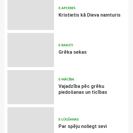
E-APCERES
Kristietis kā Dieva namturis
E-RAKSTI
Grēka sekas
E-MĀCĪBA
Vajadzība pēc grēku
piedošanas un ticības
E-LŪGŠANAS
Par spēju noliegt sevi