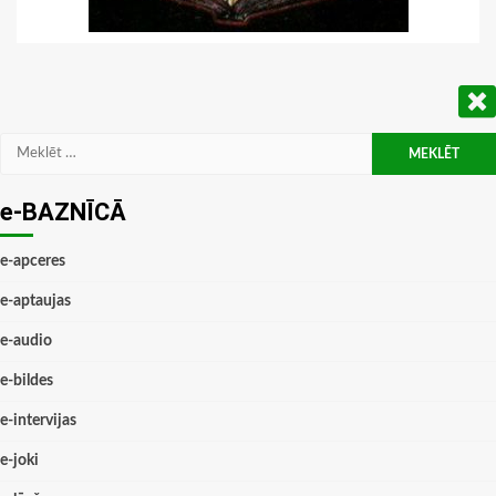
Meklēt:
e-BAZNĪCĀ
e-apceres
e-aptaujas
e-audio
e-bildes
e-intervijas
e-joki