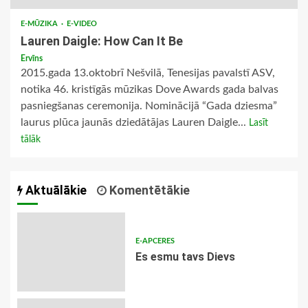
E-MŪZIKA
E-VIDEO
Lauren Daigle: How Can It Be
Ervīns
2015.gada 13.oktobrī Nešvilā, Tenesijas pavalstī ASV,
notika 46. kristīgās mūzikas Dove Awards gada balvas
pasniegšanas ceremonija. Nominācijā “Gada dziesma”
laurus plūca jaunās dziedātājas Lauren Daigle...
Lasīt
tālāk
Aktuālākie
Komentētākie
E-APCERES
Es esmu tavs Dievs