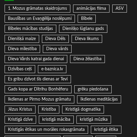
1. Mozus grāmatas skaidrojums
animācijas filma
ASV
Bauslības un Evaņģēlija noslēpumi
Bībele
Bībeles mācības studijas
Dienišķo lūgšanu gads
Dienišķā maize
Dieva Dēls
Dieva likums
Dieva mīlestība
Dieva vārds
Dieva Vārds katrai gada dienai
Dieva žēlastība
Dzīvības ceļš
e-baznica.lv
Es gribu dzīvot šīs dienas ar Tevi
Gads kopa ar Dītrihu Bonhēferu
grēku piedošana
Ikdienas ar Pirmo Mozus grāmatu
Ikdienas meditācijas
Jēzus Kristus
Kristība
Kristīgā dogmatika
Kristīgā dzīve
kristīgā mācība
kristīgā mūzika
Kristīgās ētikas un morāles rokasgrāmata
kristīgā ētika