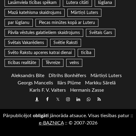
Lasāmviela ticības spēkam
Lutera citāti
lūgšana
Mazā katehisma skaidrojums
Mārtiņš Luters
par lūgšanu
Piecas minūtes kopā ar Luteru
Pāvila vēstules galatiešiem skaidrojums
Svētais Gars
Svētais Vakarēdiens
Svētie Raksti
Svēto Rakstu apceres katrai dienai
ticība
ticības realitāte
Tēvreize
velns
Aleksandrs Bite
Dītrihs Bonhēfers
Mārtiņš Luters
Georgs Mancelis
Ilārs Plūme
Markku Särelä
Karls F. V. Valters
Hermanis Zasse
Draugiem
Facebook
Twitter
Instagram
LinkedIn
whatsapp
RSS
Pārpublicējot
obligāti
jānorāda atsauce. Visas tiesības patur
::
e-BAZNICA
::
© 2007-2026