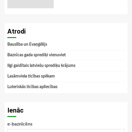
Atrodi
Bauslība un Evaņģēlijs
Baznīcas gada sprediķi vienuviet
Ilgi gaidītais latviešu sprediķu krājums
Lasāmviela ticības spēkam
Luteriskās ticības apliecības
Ienāc
e-baznīcēns