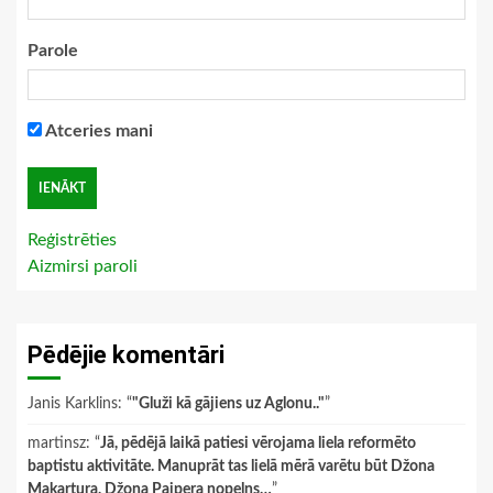
Parole
Atceries mani
Reģistrēties
Aizmirsi paroli
Pēdējie komentāri
Janis Karklins
: “
"Gluži kā gājiens uz Aglonu.."
”
martinsz
: “
Jā, pēdējā laikā patiesi vērojama liela reformēto
baptistu aktivitāte. Manuprāt tas lielā mērā varētu būt Džona
Makartura, Džona Paipera nopelns…
”