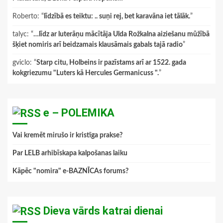
Roberto
: “
līdzībā es teiktu: .. suņi rej, bet karavāna iet tālāk.
”
talyc
: “
…līdz ar luterāņu mācītāja Ulda Rožkalna aiziešanu mūžībā
šķiet nomiris arī beidzamais klausāmais gabals tajā radio
”
gviclo
: “
Starp citu, Holbeins ir pazīstams arī ar 1522. gada
kokgriezumu "Luters kā Hercules Germanicuss ".
”
e – POLEMIKA
Vai kremēt mirušo ir kristīga prakse?
Par LELB arhibīskapa kalpošanas laiku
Kāpēc "nomira" e-BAZNĪCAs forums?
Dieva vārds katrai dienai