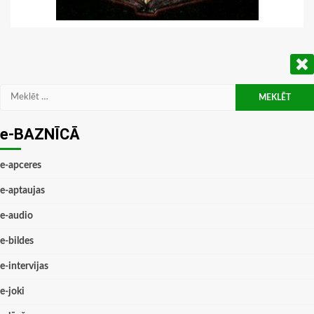
Meklēt:
e-BAZNĪCĀ
e-apceres
e-aptaujas
e-audio
e-bildes
e-intervijas
e-joki