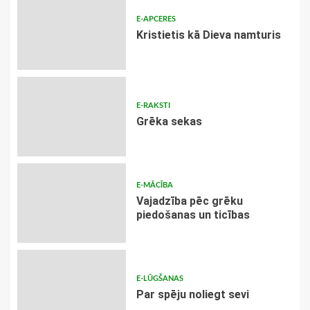
E-APCERES
Kristietis kā Dieva namturis
E-RAKSTI
Grēka sekas
E-MĀCĪBA
Vajadzība pēc grēku
piedošanas un ticības
E-LŪGŠANAS
Par spēju noliegt sevi