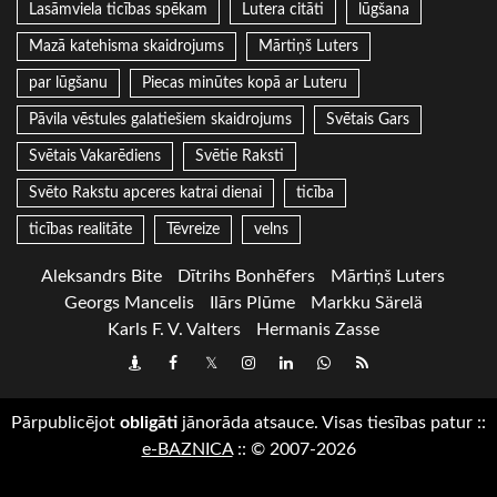
Lasāmviela ticības spēkam
Lutera citāti
lūgšana
Mazā katehisma skaidrojums
Mārtiņš Luters
par lūgšanu
Piecas minūtes kopā ar Luteru
Pāvila vēstules galatiešiem skaidrojums
Svētais Gars
Svētais Vakarēdiens
Svētie Raksti
Svēto Rakstu apceres katrai dienai
ticība
ticības realitāte
Tēvreize
velns
Aleksandrs Bite
Dītrihs Bonhēfers
Mārtiņš Luters
Georgs Mancelis
Ilārs Plūme
Markku Särelä
Karls F. V. Valters
Hermanis Zasse
Draugiem
Facebook
Twitter
Instagram
LinkedIn
whatsapp
RSS
Pārpublicējot
obligāti
jānorāda atsauce. Visas tiesības patur
::
e-BAZNICA
::
© 2007-2026