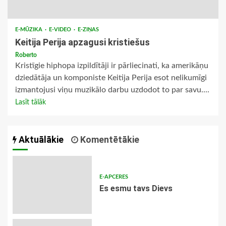
E-MŪZIKA
E-VIDEO
E-ZIŅAS
Keitija Perija apzagusi kristiešus
Roberto
Kristīgie hiphopa izpildītāji ir pārliecinati, ka amerikāņu
dziedātāja un komponiste Keitija Perija esot nelikumīgi
izmantojusi viņu muzikālo darbu uzdodot to par savu....
Lasīt tālāk
Aktuālākie
Komentētākie
E-APCERES
Es esmu tavs Dievs