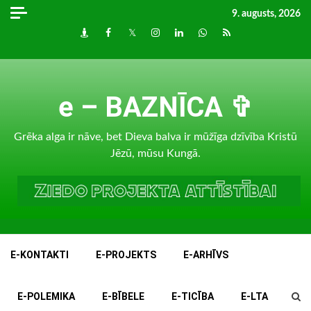
Skip
9. augusts, 2026
to
Draugiem
Facebook
Twitter
Instagram
LinkedIn
whatsapp
RSS
content
e – BAZNĪCA ✞
Grēka alga ir nāve, bet Dieva balva ir mūžīga dzīvība Kristū
Jēzū, mūsu Kungā.
E-KONTAKTI
E-PROJEKTS
E-ARHĪVS
E-POLEMIKA
E-BĪBELE
E-TICĪBA
E-LTA