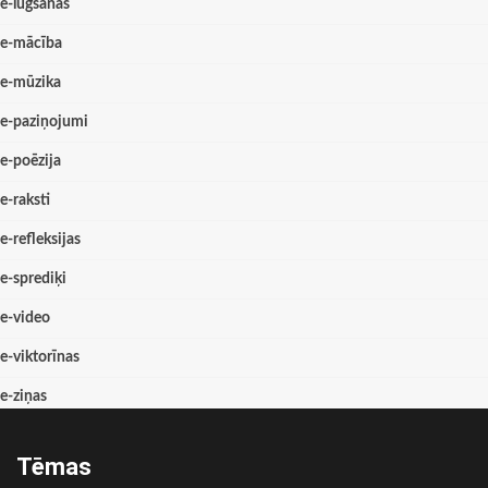
e-lūgšanas
e-mācība
e-mūzika
e-paziņojumi
e-poēzija
e-raksti
e-refleksijas
e-sprediķi
e-video
e-viktorīnas
e-ziņas
Tēmas