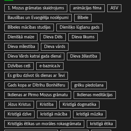
1. Mozus grāmatas skaidrojums
animācijas filma
ASV
Bauslības un Evaņģēlija noslēpumi
Bībele
Bībeles mācības studijas
Dienišķo lūgšanu gads
Dienišķā maize
Dieva Dēls
Dieva likums
Dieva mīlestība
Dieva vārds
Dieva Vārds katrai gada dienai
Dieva žēlastība
Dzīvības ceļš
e-baznica.lv
Es gribu dzīvot šīs dienas ar Tevi
Gads kopa ar Dītrihu Bonhēferu
grēku piedošana
Ikdienas ar Pirmo Mozus grāmatu
Ikdienas meditācijas
Jēzus Kristus
Kristība
Kristīgā dogmatika
Kristīgā dzīve
kristīgā mācība
kristīgā mūzika
Kristīgās ētikas un morāles rokasgrāmata
kristīgā ētika