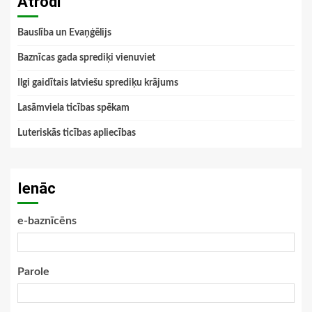
Atrodi
Bauslība un Evaņģēlijs
Baznīcas gada sprediķi vienuviet
Ilgi gaidītais latviešu sprediķu krājums
Lasāmviela ticības spēkam
Luteriskās ticības apliecības
Ienāc
e-baznīcēns
Parole