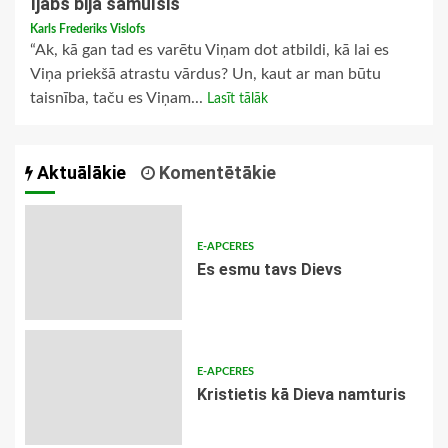
Ījabs bija samulsis
Karls Frederiks Vislofs
“Ak, kā gan tad es varētu Viņam dot atbildi, kā lai es
Viņa priekšā atrastu vārdus? Un, kaut ar man būtu
taisnība, taču es Viņam...
Lasīt tālāk
Aktuālākie
Komentētākie
E-APCERES
Es esmu tavs Dievs
E-APCERES
Kristietis kā Dieva namturis