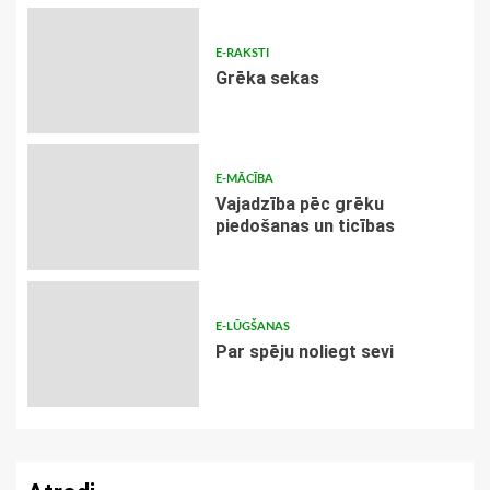
E-RAKSTI
Grēka sekas
E-MĀCĪBA
Vajadzība pēc grēku
piedošanas un ticības
E-LŪGŠANAS
Par spēju noliegt sevi