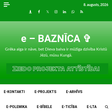
Skip
8. augusts, 2026
to
Draugiem
Facebook
Twitter
Instagram
LinkedIn
whatsapp
RSS
content
e – BAZNĪCA ✞
Grēka alga ir nāve, bet Dieva balva ir mūžīga dzīvība Kristū
Jēzū, mūsu Kungā.
E-KONTAKTI
E-PROJEKTS
E-ARHĪVS
E-POLEMIKA
E-BĪBELE
E-TICĪBA
E-LTA