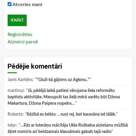
Atceries mani
Reģistrēties
Aizmirsi paroli
Pēdējie komentāri
Janis Karklins
: “
"Gluži kā gājiens uz Aglonu.."
”
martinsz
: “
Jā, pēdējā laikā patiesi vērojama liela reformēto
baptistu aktivitāte. Manuprāt tas lielā mērā varētu būt Džona
Makartura, Džona Paipera nopelns…
”
Roberto
: “
līdzībā es teiktu: .. suņi rej, bet karavāna iet tālāk.
”
talyc
: “
…līdz ar luterāņu mācītāja Ulda Rožkalna aiziešanu mūžībā
šķiet nomiris arī beidzamais klausāmais gabals tajā radio
”