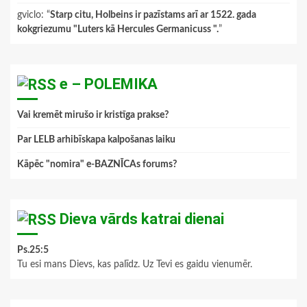
gviclo
: “
Starp citu, Holbeins ir pazīstams arī ar 1522. gada
kokgriezumu "Luters kā Hercules Germanicuss ".
”
e – POLEMIKA
Vai kremēt mirušo ir kristīga prakse?
Par LELB arhibīskapa kalpošanas laiku
Kāpēc "nomira" e-BAZNĪCAs forums?
Dieva vārds katrai dienai
Ps.25:5
Tu esi mans Dievs, kas palīdz. Uz Tevi es gaidu vienumēr.