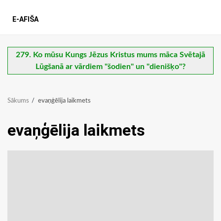
E-AFIŠA
279. Ko mūsu Kungs Jēzus Kristus mums māca Svētajā
Lūgšanā ar vārdiem "šodien" un "dienišķo"?
Sākums
evaņģēlija laikmets
evaņģēlija laikmets