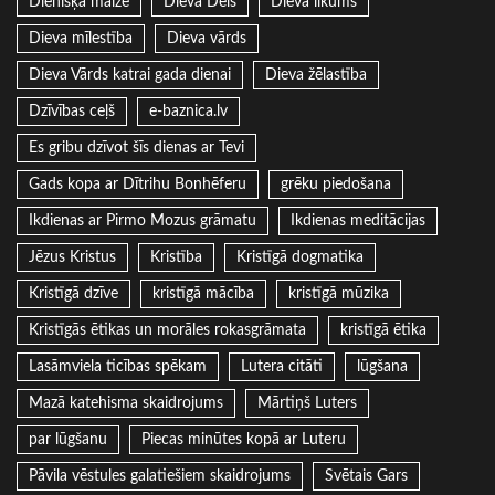
Dienišķā maize
Dieva Dēls
Dieva likums
Dieva mīlestība
Dieva vārds
Dieva Vārds katrai gada dienai
Dieva žēlastība
Dzīvības ceļš
e-baznica.lv
Es gribu dzīvot šīs dienas ar Tevi
Gads kopa ar Dītrihu Bonhēferu
grēku piedošana
Ikdienas ar Pirmo Mozus grāmatu
Ikdienas meditācijas
Jēzus Kristus
Kristība
Kristīgā dogmatika
Kristīgā dzīve
kristīgā mācība
kristīgā mūzika
Kristīgās ētikas un morāles rokasgrāmata
kristīgā ētika
Lasāmviela ticības spēkam
Lutera citāti
lūgšana
Mazā katehisma skaidrojums
Mārtiņš Luters
par lūgšanu
Piecas minūtes kopā ar Luteru
Pāvila vēstules galatiešiem skaidrojums
Svētais Gars