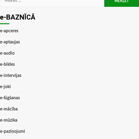
e-BAZNĪCĀ
e-apceres
e-aptaujas
e-audio
e-bildes
e-intervijas
e-joki
e-lūgšanas
e-mācība
e-mūzika
e-paziņojumi