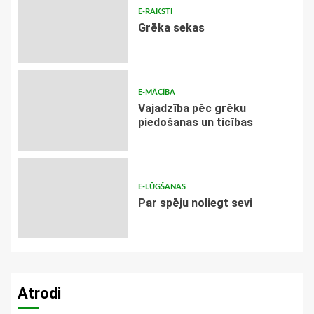
E-RAKSTI
Grēka sekas
E-MĀCĪBA
Vajadzība pēc grēku
piedošanas un ticības
E-LŪGŠANAS
Par spēju noliegt sevi
Atrodi