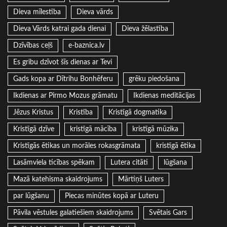
Dieva mīlestība
Dieva vārds
Dieva Vārds katrai gada dienai
Dieva žēlastība
Dzīvības ceļš
e-baznica.lv
Es gribu dzīvot šīs dienas ar Tevi
Gads kopa ar Dītrihu Bonhēferu
grēku piedošana
Ikdienas ar Pirmo Mozus grāmatu
Ikdienas meditācijas
Jēzus Kristus
Kristība
Kristīgā dogmatika
Kristīgā dzīve
kristīgā mācība
kristīgā mūzika
Kristīgās ētikas un morāles rokasgrāmata
kristīgā ētika
Lasāmviela ticības spēkam
Lutera citāti
lūgšana
Mazā katehisma skaidrojums
Mārtiņš Luters
par lūgšanu
Piecas minūtes kopā ar Luteru
Pāvila vēstules galatiešiem skaidrojums
Svētais Gars