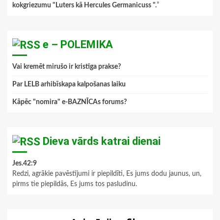
kokgriezumu "Luters kā Hercules Germanicuss ".
”
e – POLEMIKA
Vai kremēt mirušo ir kristīga prakse?
Par LELB arhibīskapa kalpošanas laiku
Kāpēc "nomira" e-BAZNĪCAs forums?
Dieva vārds katrai dienai
Jes.42:9
Redzi, agrākie pavēstījumi ir piepildīti, Es jums dodu jaunus, un,
pirms tie piepildās, Es jums tos pasludinu.