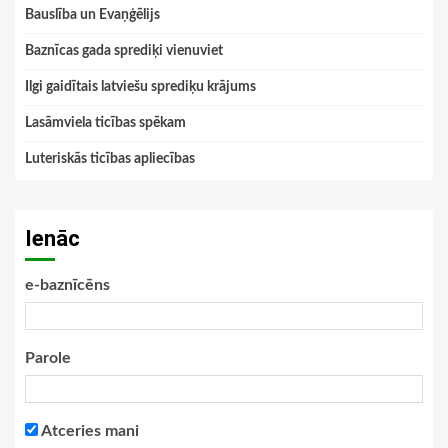
Bauslība un Evaņģēlijs
Baznīcas gada sprediķi vienuviet
Ilgi gaidītais latviešu sprediķu krājums
Lasāmviela ticības spēkam
Luteriskās ticības apliecības
Ienāc
e-baznīcēns
Parole
Atceries mani