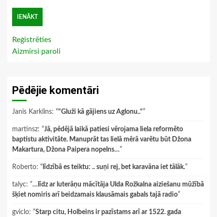
Reģistrēties
Aizmirsi paroli
Pēdējie komentāri
Janis Karklins
: “
"Gluži kā gājiens uz Aglonu.."
”
martinsz
: “
Jā, pēdējā laikā patiesi vērojama liela reformēto
baptistu aktivitāte. Manuprāt tas lielā mērā varētu būt Džona
Makartura, Džona Paipera nopelns…
”
Roberto
: “
līdzībā es teiktu: .. suņi rej, bet karavāna iet tālāk.
”
talyc
: “
…līdz ar luterāņu mācītāja Ulda Rožkalna aiziešanu mūžībā
šķiet nomiris arī beidzamais klausāmais gabals tajā radio
”
gviclo
: “
Starp citu, Holbeins ir pazīstams arī ar 1522. gada