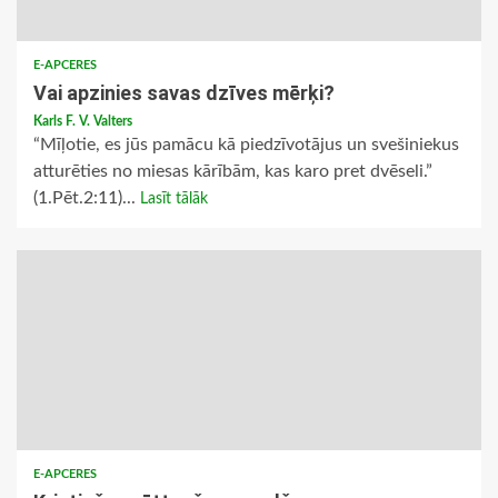
E-APCERES
Vai apzinies savas dzīves mērķi?
Karls F. V. Valters
“Mīļotie, es jūs pamācu kā piedzīvotājus un svešiniekus
atturēties no miesas kārībām, kas karo pret dvēseli.”
(1.Pēt.2:11)...
Lasīt tālāk
E-APCERES