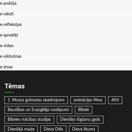
e-poēzija
e-raksti
e-refleksijas
e-sprediķi
e-video
e-viktorīnas
e-ziņas
Tēmas
1. Mozus grāmatas skaidrojums
animācijas filma
ASV
Bauslības un Evaņģēlija noslēpumi
Bībele
Bībeles mācības studijas
Dienišķo lūgšanu gads
Dienišķā maize
Dieva Dēls
Dieva likums