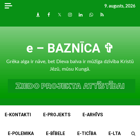
Skip
9. augusts, 2026
to
Draugiem
Facebook
Twitter
Instagram
LinkedIn
whatsapp
RSS
content
e – BAZNĪCA ✞
Grēka alga ir nāve, bet Dieva balva ir mūžīga dzīvība Kristū
Jēzū, mūsu Kungā.
E-KONTAKTI
E-PROJEKTS
E-ARHĪVS
E-POLEMIKA
E-BĪBELE
E-TICĪBA
E-LTA