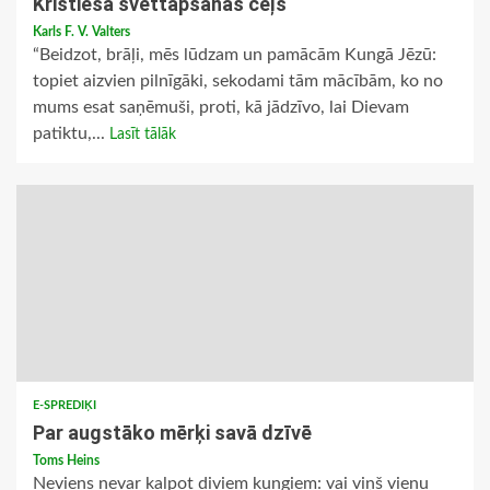
Kristieša svēttapšanas ceļš
Karls F. V. Valters
“Beidzot, brāļi, mēs lūdzam un pamācām Kungā Jēzū:
topiet aizvien pilnīgāki, sekodami tām mācībām, ko no
mums esat saņēmuši, proti, kā jādzīvo, lai Dievam
patiktu,...
Lasīt tālāk
E-SPREDIĶI
Par augstāko mērķi savā dzīvē
Toms Heins
Neviens nevar kalpot diviem kungiem: vai viņš vienu