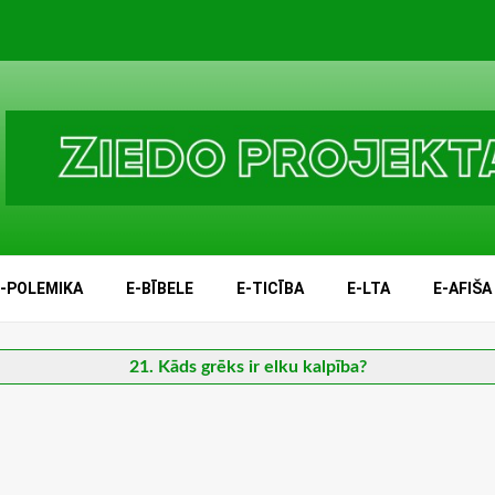
E-POLEMIKA
E-BĪBELE
E-TICĪBA
E-LTA
E-AFIŠA
21. Kāds grēks ir elku kalpība?