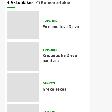
Aktuālākie
Komentētākie
E-APCERES
Es esmu tavs Dievs
E-APCERES
Kristietis kā Dieva
namturis
E-RAKSTI
Grēka sekas