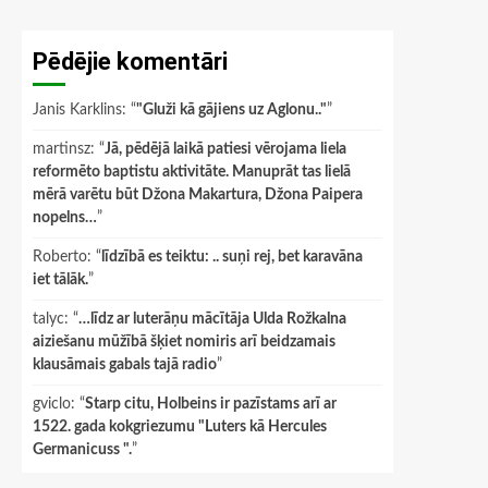
Pēdējie komentāri
Janis Karklins
: “
"Gluži kā gājiens uz Aglonu.."
”
martinsz
: “
Jā, pēdējā laikā patiesi vērojama liela
reformēto baptistu aktivitāte. Manuprāt tas lielā
mērā varētu būt Džona Makartura, Džona Paipera
nopelns…
”
Roberto
: “
līdzībā es teiktu: .. suņi rej, bet karavāna
iet tālāk.
”
talyc
: “
…līdz ar luterāņu mācītāja Ulda Rožkalna
aiziešanu mūžībā šķiet nomiris arī beidzamais
klausāmais gabals tajā radio
”
gviclo
: “
Starp citu, Holbeins ir pazīstams arī ar
1522. gada kokgriezumu "Luters kā Hercules
Germanicuss ".
”