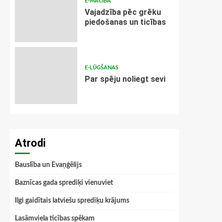
E-MĀCĪBA
Vajadzība pēc grēku
piedošanas un ticības
E-LŪGŠANAS
Par spēju noliegt sevi
Atrodi
Bauslība un Evaņģēlijs
Baznīcas gada sprediķi vienuviet
Ilgi gaidītais latviešu sprediķu krājums
Lasāmviela ticības spēkam