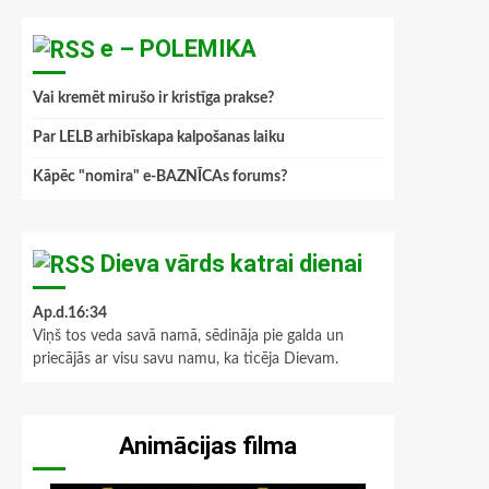
e – POLEMIKA
Vai kremēt mirušo ir kristīga prakse?
Par LELB arhibīskapa kalpošanas laiku
Kāpēc "nomira" e-BAZNĪCAs forums?
Dieva vārds katrai dienai
Ap.d.16:34
Viņš tos veda savā namā, sēdināja pie galda un
priecājās ar visu savu namu, ka ticēja Dievam.
Animācijas filma