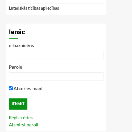
Luteriskās ticības apliecības
Ienāc
e-baznīcēns
Parole
Atceries mani
Reģistrēties
Aizmirsi paroli