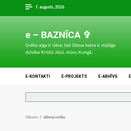
Skip
7. augusts, 2026
to
content
e – BAZNĪCA ✞
Grēka alga ir nāve, bet Dieva balva ir mūžīga
dzīvība Kristū Jēzū, mūsu Kungā.
E-KONTAKTI
E-PROJEKTS
E-ARHĪVS
Sākums
dižena cerība