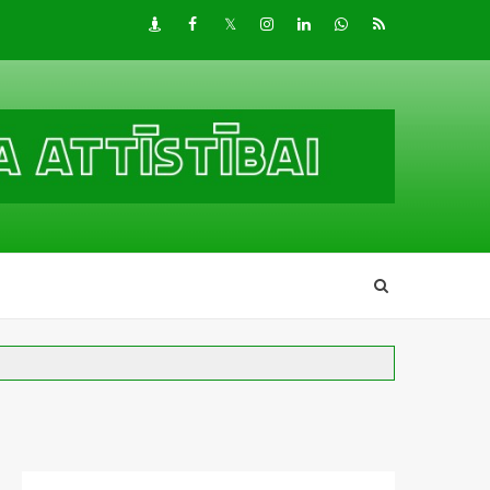
Draugiem
Facebook
Twitter
Instagram
LinkedIn
whatsapp
RSS