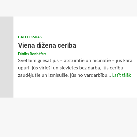
E-REFLEKSIJAS
Viena dižena cerība
Dītrihs Bonhēfers
Svētlaimīgi esat jūs – atstumtie un nicinātie – jūs kara
upuri, jūs vīrieši un sievietes bez darba, jūs cerību
zaudējušie un izmisušie, jūs no vardarbību...
Lasīt tālāk