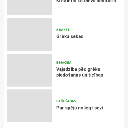
Kristietis kā Dieva namturis
E-RAKSTI
Grēka sekas
E-MĀCĪBA
Vajadzība pēc grēku
piedošanas un ticības
E-LŪGŠANAS
Par spēju noliegt sevi