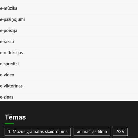
e-mūzika
e-paziņojumi
e-poēzija
e-raksti
e-refleksijas
e-sprediķi
e-video
e-viktorīnas
e-ziņas
Tēmas
1. Mozus grāmatas skaidrojums
animācijas filma
ASV