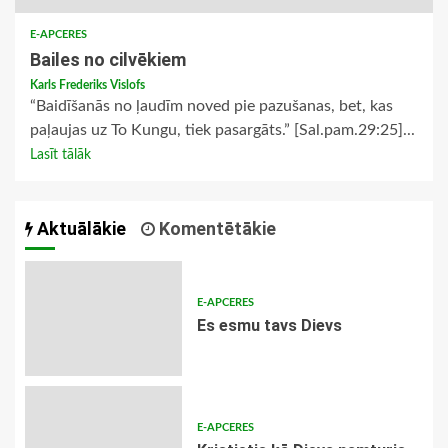
E-APCERES
Bailes no cilvēkiem
Karls Frederiks Vislofs
“Baidīšanās no ļaudīm noved pie pazušanas, bet, kas
paļaujas uz To Kungu, tiek pasargāts.” [Sal.pam.29:25]...
Lasīt tālāk
Aktuālākie
Komentētākie
E-APCERES
Es esmu tavs Dievs
E-APCERES