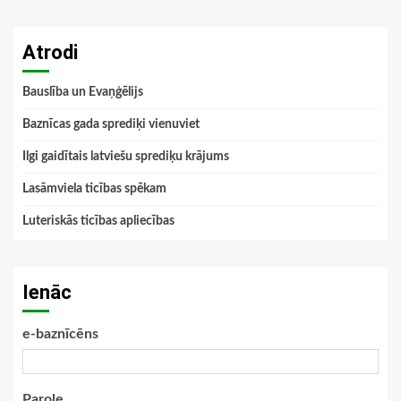
Atrodi
Bauslība un Evaņģēlijs
Baznīcas gada sprediķi vienuviet
Ilgi gaidītais latviešu sprediķu krājums
Lasāmviela ticības spēkam
Luteriskās ticības apliecības
Ienāc
e-baznīcēns
Parole