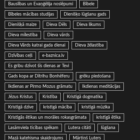
Bauslības un Evaņģēlija noslēpumi
Bībele
Bībeles mācības studijas
Dienišķo lūgšanu gads
Dienišķā maize
Dieva Dēls
Dieva likums
Dieva mīlestība
Dieva vārds
Dieva Vārds katrai gada dienai
Dieva žēlastība
Dzīvības ceļš
e-baznica.lv
Es gribu dzīvot šīs dienas ar Tevi
Gads kopa ar Dītrihu Bonhēferu
grēku piedošana
Ikdienas ar Pirmo Mozus grāmatu
Ikdienas meditācijas
Jēzus Kristus
Kristība
Kristīgā dogmatika
Kristīgā dzīve
kristīgā mācība
kristīgā mūzika
Kristīgās ētikas un morāles rokasgrāmata
kristīgā ētika
Lasāmviela ticības spēkam
Lutera citāti
lūgšana
Mazā katehisma skaidrojums
Mārtiņš Luters