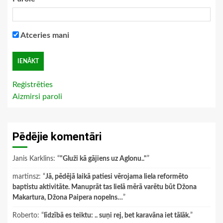
Atceries mani
Reģistrēties
Aizmirsi paroli
Pēdējie komentāri
Janis Karklins
: “
"Gluži kā gājiens uz Aglonu.."
”
martinsz
: “
Jā, pēdējā laikā patiesi vērojama liela reformēto
baptistu aktivitāte. Manuprāt tas lielā mērā varētu būt Džona
Makartura, Džona Paipera nopelns…
”
Roberto
: “
līdzībā es teiktu: .. suņi rej, bet karavāna iet tālāk.
”