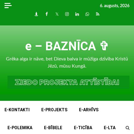
Skip
6. augusts, 2026
to
Draugiem
Facebook
Twitter
Instagram
LinkedIn
whatsapp
RSS
content
e – BAZNĪCA ✞
Grēka alga ir nāve, bet Dieva balva ir mūžīga dzīvība Kristū
Jēzū, mūsu Kungā.
E-KONTAKTI
E-PROJEKTS
E-ARHĪVS
E-POLEMIKA
E-BĪBELE
E-TICĪBA
E-LTA