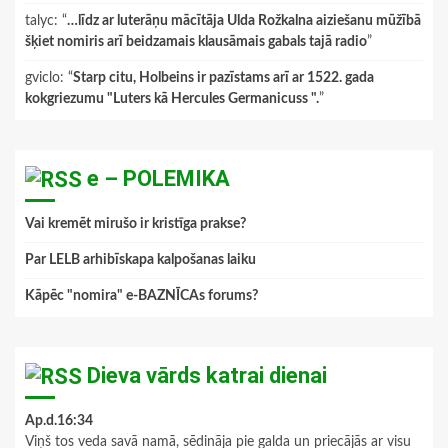
talyc
: “
…līdz ar luterāņu mācītāja Ulda Rožkalna aiziešanu mūžībā
šķiet nomiris arī beidzamais klausāmais gabals tajā radio
”
gviclo
: “
Starp citu, Holbeins ir pazīstams arī ar 1522. gada
kokgriezumu "Luters kā Hercules Germanicuss ".
”
e – POLEMIKA
Vai kremēt mirušo ir kristīga prakse?
Par LELB arhibīskapa kalpošanas laiku
Kāpēc "nomira" e-BAZNĪCAs forums?
Dieva vārds katrai dienai
Ap.d.16:34
Viņš tos veda savā namā, sēdināja pie galda un priecājās ar visu