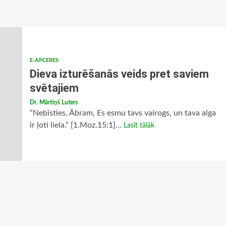
E-APCERES
Dieva izturēšanās veids pret saviem
svētajiem
Dr. Mārtiņš Luters
“Nebīsties, Ābram, Es esmu tavs vairogs, un tava alga
ir ļoti liela.” [1.Moz.15:1]...
Lasīt tālāk