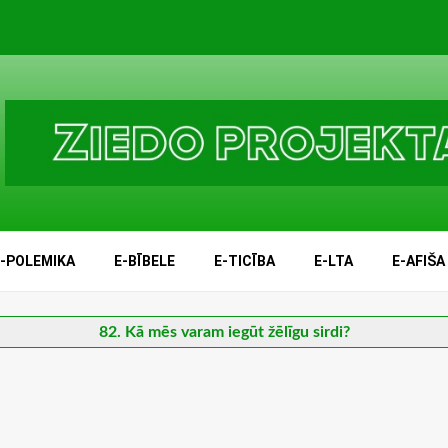
E-POLEMIKA
E-BĪBELE
E-TICĪBA
E-LTA
E-AFIŠA
82. Kā mēs varam iegūt žēlīgu sirdi?