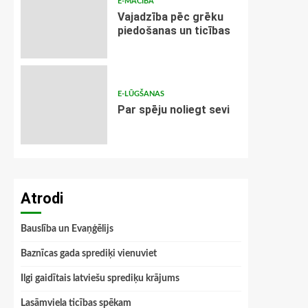
E-MĀCĪBA
Vajadzība pēc grēku
piedošanas un ticības
E-LŪGŠANAS
Par spēju noliegt sevi
Atrodi
Bauslība un Evaņģēlijs
Baznīcas gada sprediķi vienuviet
Ilgi gaidītais latviešu sprediķu krājums
Lasāmviela ticības spēkam