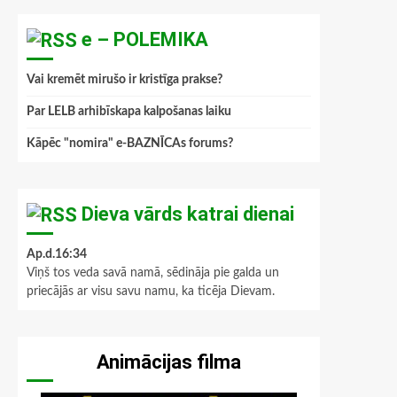
e – POLEMIKA
Vai kremēt mirušo ir kristīga prakse?
Par LELB arhibīskapa kalpošanas laiku
Kāpēc "nomira" e-BAZNĪCAs forums?
Dieva vārds katrai dienai
Ap.d.16:34
Viņš tos veda savā namā, sēdināja pie galda un
priecājās ar visu savu namu, ka ticēja Dievam.
Animācijas filma