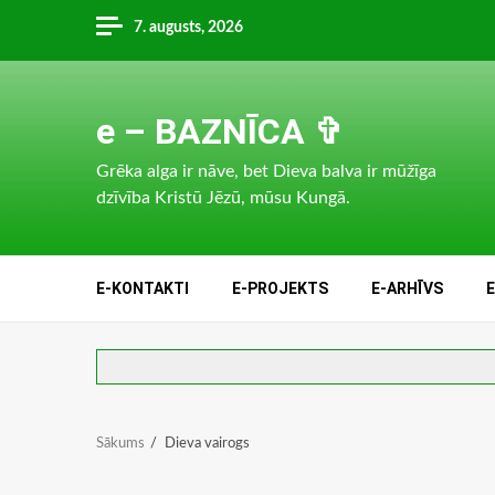
Skip
7. augusts, 2026
to
content
e – BAZNĪCA ✞
Grēka alga ir nāve, bet Dieva balva ir mūžīga
dzīvība Kristū Jēzū, mūsu Kungā.
E-KONTAKTI
E-PROJEKTS
E-ARHĪVS
Sākums
Dieva vairogs