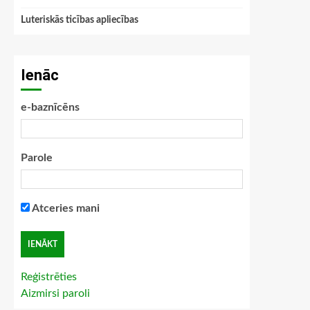
Luteriskās ticības apliecības
Ienāc
e-baznīcēns
Parole
Atceries mani
Reģistrēties
Aizmirsi paroli