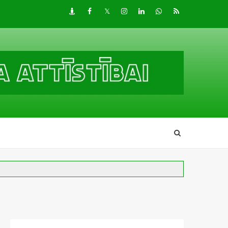
Draugiem
Facebook
Twitter
Instagram
LinkedIn
whatsapp
RSS