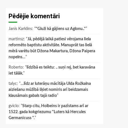
Pēdējie komentāri
Janis Karklins
: “
"Gluži kā gājiens uz Aglonu.."
”
martinsz
: “
Jā, pēdējā laikā patiesi vērojama liela
reformēto baptistu aktivitāte. Manuprāt tas lielā
mērā varētu būt Džona Makartura, Džona Paipera
nopelns…
”
Roberto
: “
līdzībā es teiktu: .. suņi rej, bet karavāna
iet tālāk.
”
talyc
: “
…līdz ar luterāņu mācītāja Ulda Rožkalna
aiziešanu mūžībā šķiet nomiris arī beidzamais
klausāmais gabals tajā radio
”
gviclo
: “
Starp citu, Holbeins ir pazīstams arī ar
1522. gada kokgriezumu "Luters kā Hercules
Germanicuss ".
”