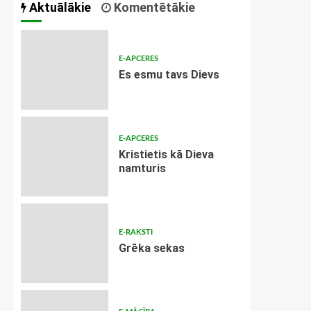
Aktuālākie
Komentētākie
E-APCERES
Es esmu tavs Dievs
E-APCERES
Kristietis kā Dieva
namturis
E-RAKSTI
Grēka sekas