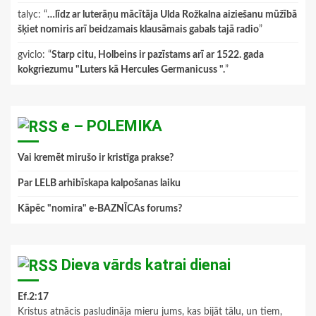
talyc
: “
…līdz ar luterāņu mācītāja Ulda Rožkalna aiziešanu mūžībā
šķiet nomiris arī beidzamais klausāmais gabals tajā radio
”
gviclo
: “
Starp citu, Holbeins ir pazīstams arī ar 1522. gada
kokgriezumu "Luters kā Hercules Germanicuss ".
”
e – POLEMIKA
Vai kremēt mirušo ir kristīga prakse?
Par LELB arhibīskapa kalpošanas laiku
Kāpēc "nomira" e-BAZNĪCAs forums?
Dieva vārds katrai dienai
Ef.2:17
Kristus atnācis pasludināja mieru jums, kas bijāt tālu, un tiem,