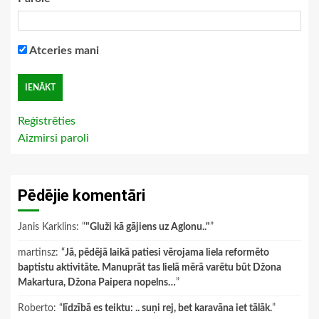
Atceries mani
Reģistrēties
Aizmirsi paroli
Pēdējie komentāri
Janis Karklins
: “
"Gluži kā gājiens uz Aglonu.."
”
martinsz
: “
Jā, pēdējā laikā patiesi vērojama liela reformēto
baptistu aktivitāte. Manuprāt tas lielā mērā varētu būt Džona
Makartura, Džona Paipera nopelns…
”
Roberto
: “
līdzībā es teiktu: .. suņi rej, bet karavāna iet tālāk.
”