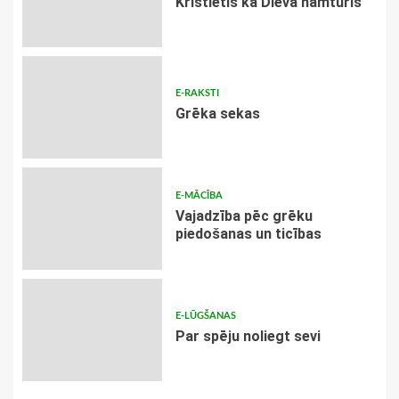
Kristietis kā Dieva namturis
E-RAKSTI
Grēka sekas
E-MĀCĪBA
Vajadzība pēc grēku
piedošanas un ticības
E-LŪGŠANAS
Par spēju noliegt sevi