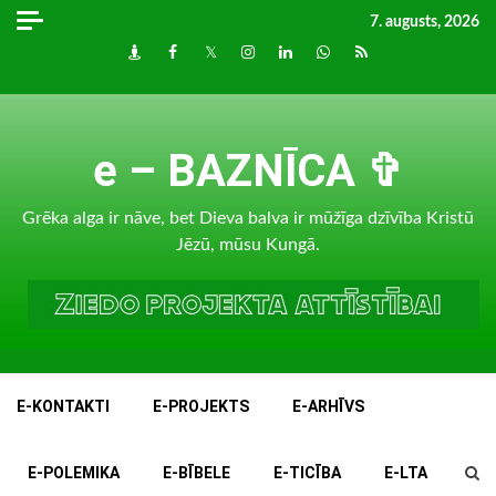
Skip
7. augusts, 2026
to
Draugiem
Facebook
Twitter
Instagram
LinkedIn
whatsapp
RSS
content
e – BAZNĪCA ✞
Grēka alga ir nāve, bet Dieva balva ir mūžīga dzīvība Kristū
Jēzū, mūsu Kungā.
E-KONTAKTI
E-PROJEKTS
E-ARHĪVS
E-POLEMIKA
E-BĪBELE
E-TICĪBA
E-LTA