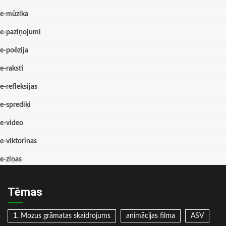
e-mūzika
e-paziņojumi
e-poēzija
e-raksti
e-refleksijas
e-sprediķi
e-video
e-viktorīnas
e-ziņas
Tēmas
1. Mozus grāmatas skaidrojums
animācijas filma
ASV