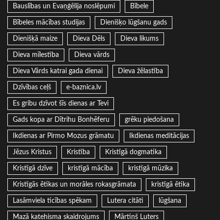
Bauslības un Evaņģēlija noslēpumi
Bībele
Bībeles mācības studijas
Dienišķo lūgšanu gads
Dienišķā maize
Dieva Dēls
Dieva likums
Dieva mīlestība
Dieva vārds
Dieva Vārds katrai gada dienai
Dieva žēlastība
Dzīvības ceļš
e-baznica.lv
Es gribu dzīvot šīs dienas ar Tevi
Gads kopa ar Dītrihu Bonhēferu
grēku piedošana
Ikdienas ar Pirmo Mozus grāmatu
Ikdienas meditācijas
Jēzus Kristus
Kristība
Kristīgā dogmatika
Kristīgā dzīve
kristīgā mācība
kristīgā mūzika
Kristīgās ētikas un morāles rokasgrāmata
kristīgā ētika
Lasāmviela ticības spēkam
Lutera citāti
lūgšana
Mazā katehisma skaidrojums
Mārtiņš Luters