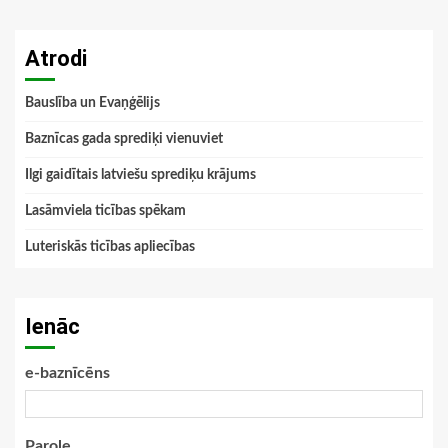
Atrodi
Bauslība un Evaņģēlijs
Baznīcas gada sprediķi vienuviet
Ilgi gaidītais latviešu sprediķu krājums
Lasāmviela ticības spēkam
Luteriskās ticības apliecības
Ienāc
e-baznīcēns
Parole