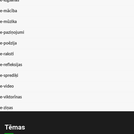
e-lūgšanas
e-mācība
e-mūzika
e-paziņojumi
e-poēzija
e-raksti
e-refleksijas
e-sprediķi
e-video
e-viktorīnas
e-ziņas
Tēmas