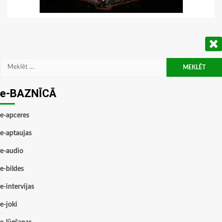
Meklēt:
e-BAZNĪCĀ
e-apceres
e-aptaujas
e-audio
e-bildes
e-intervijas
e-joki