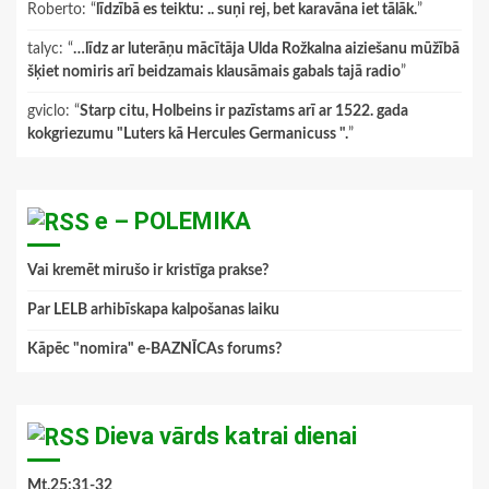
Roberto
: “
līdzībā es teiktu: .. suņi rej, bet karavāna iet tālāk.
”
talyc
: “
…līdz ar luterāņu mācītāja Ulda Rožkalna aiziešanu mūžībā
šķiet nomiris arī beidzamais klausāmais gabals tajā radio
”
gviclo
: “
Starp citu, Holbeins ir pazīstams arī ar 1522. gada
kokgriezumu "Luters kā Hercules Germanicuss ".
”
e – POLEMIKA
Vai kremēt mirušo ir kristīga prakse?
Par LELB arhibīskapa kalpošanas laiku
Kāpēc "nomira" e-BAZNĪCAs forums?
Dieva vārds katrai dienai
Mt.25:31-32