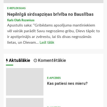
E-REFLEKSIJAS
Nepilnīgā sirdsapziņas brīvība no Bauslības
Karls Olafs Rozeniuss
Apustulis saka: “Gribēdams apsolījuma mantiniekiem
vēl vairāk parādīt Savu negrozāmo gribu, Dievs tāpēc to
ir apstiprinājis ar zvērestu, lai šīs divas negrozāmās
lietas, un Dievam...
Lasīt tālāk
Aktuālākie
Komentētākie
E-APCERES
​Kas patiesi nes mieru?