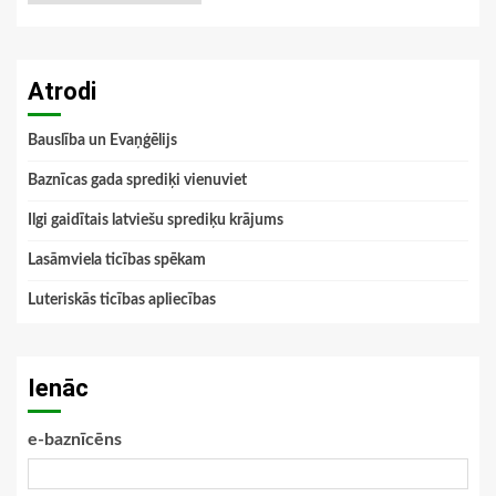
Atrodi
Bauslība un Evaņģēlijs
Baznīcas gada sprediķi vienuviet
Ilgi gaidītais latviešu sprediķu krājums
Lasāmviela ticības spēkam
Luteriskās ticības apliecības
Ienāc
e-baznīcēns