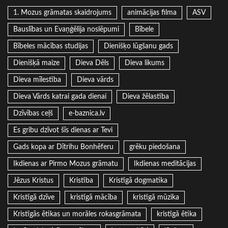
1. Mozus grāmatas skaidrojums
animācijas filma
ASV
Bauslības un Evaņģēlija noslēpumi
Bībele
Bībeles mācības studijas
Dienišķo lūgšanu gads
Dienišķā maize
Dieva Dēls
Dieva likums
Dieva mīlestība
Dieva vārds
Dieva Vārds katrai gada dienai
Dieva žēlastība
Dzīvības ceļš
e-baznica.lv
Es gribu dzīvot šīs dienas ar Tevi
Gads kopa ar Dītrihu Bonhēferu
grēku piedošana
Ikdienas ar Pirmo Mozus grāmatu
Ikdienas meditācijas
Jēzus Kristus
Kristība
Kristīgā dogmatika
Kristīgā dzīve
kristīgā mācība
kristīgā mūzika
Kristīgās ētikas un morāles rokasgrāmata
kristīgā ētika