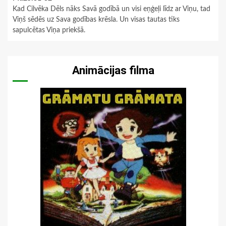
Kad Cilvēka Dēls nāks Savā godībā un visi eņģeļi līdz ar Viņu, tad
Viņš sēdēs uz Sava godības krēsla. Un visas tautas tiks
sapulcētas Viņa priekšā.
Animācijas filma