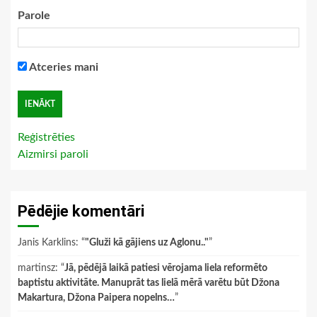
Parole
Atceries mani
Reģistrēties
Aizmirsi paroli
Pēdējie komentāri
Janis Karklins
: “
"Gluži kā gājiens uz Aglonu.."
”
martinsz
: “
Jā, pēdējā laikā patiesi vērojama liela reformēto
baptistu aktivitāte. Manuprāt tas lielā mērā varētu būt Džona
Makartura, Džona Paipera nopelns…
”