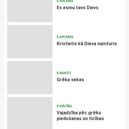
E-APCERES
Es esmu tavs Dievs
E-APCERES
Kristietis kā Dieva namturis
E-RAKSTI
Grēka sekas
E-MĀCĪBA
Vajadzība pēc grēku
piedošanas un ticības