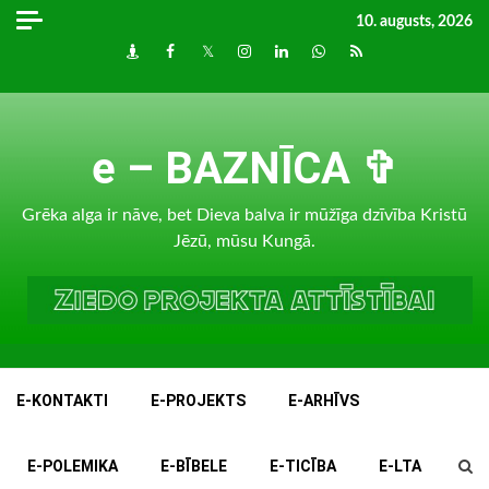
Skip
10. augusts, 2026
to
Draugiem
Facebook
Twitter
Instagram
LinkedIn
whatsapp
RSS
content
e – BAZNĪCA ✞
Grēka alga ir nāve, bet Dieva balva ir mūžīga dzīvība Kristū
Jēzū, mūsu Kungā.
E-KONTAKTI
E-PROJEKTS
E-ARHĪVS
E-POLEMIKA
E-BĪBELE
E-TICĪBA
E-LTA