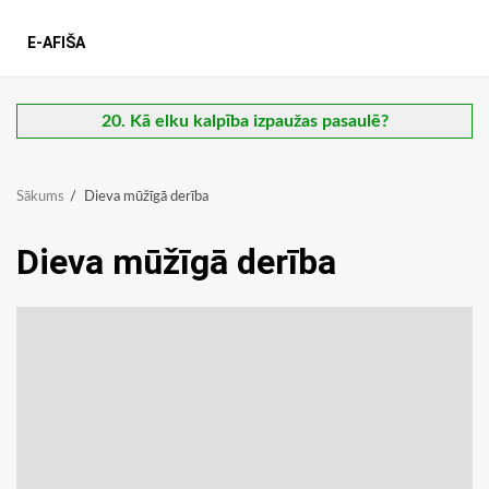
E-AFIŠA
20. Kā elku kalpība izpaužas pasaulē?
Sākums
Dieva mūžīgā derība
Dieva mūžīgā derība