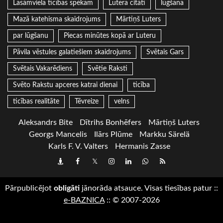
Lasāmviela ticības spēkam
Lutera citāti
lūgšana
Mazā katehisma skaidrojums
Mārtiņš Luters
par lūgšanu
Piecas minūtes kopā ar Luteru
Pāvila vēstules galatiešiem skaidrojums
Svētais Gars
Svētais Vakarēdiens
Svētie Raksti
Svēto Rakstu apceres katrai dienai
ticība
ticības realitāte
Tēvreize
velns
Aleksandrs Bite
Dītrihs Bonhēfers
Mārtiņš Luters
Georgs Mancelis
Ilārs Plūme
Markku Särelä
Karls F. V. Valters
Hermanis Zasse
Draugiem
Facebook
Twitter
Instagram
LinkedIn
whatsapp
RSS
Pārpublicējot
obligāti
jānorāda atsauce. Visas tiesības patur
::
e-BAZNICA
::
© 2007-2026