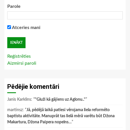
Parole
Atceries mani
Reģistrēties
Aizmirsi paroli
Pēdējie komentāri
Janis Karklins
: “
"Gluži kā gājiens uz Aglonu.."
”
martinsz
: “
Jā, pēdējā laikā patiesi vērojama liela reformēto
baptistu aktivitāte. Manuprāt tas lielā mērā varētu būt Džona
Makartura, Džona Paipera nopelns…
”