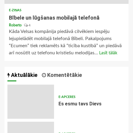
E-ZIŅAS
Bībele un lūgšanas mobilajā telefonā
Roberto
4
Kāda Velsas kompānija piedāvā cilvēkiem iespēju
lejupielādēt mobilajā telefonā Bībeli. Pakalpojums
“Ecumen” tiek reklamēts kā “ticība kustībā” un piedāvā
arī nosūtīt uz telefonu kristiešu melodijas...
Lasīt tālāk
Aktuālākie
Komentētākie
E-APCERES
Es esmu tavs Dievs