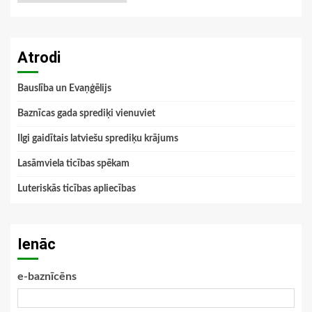
Atrodi
Bauslība un Evaņģēlijs
Baznīcas gada sprediķi vienuviet
Ilgi gaidītais latviešu sprediķu krājums
Lasāmviela ticības spēkam
Luteriskās ticības apliecības
Ienāc
e-baznīcēns