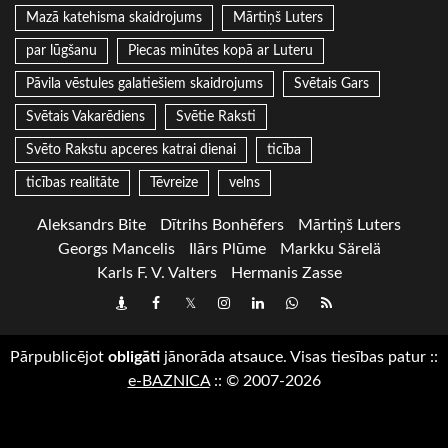
Mazā katehisma skaidrojums
Mārtiņš Luters
par lūgšanu
Piecas minūtes kopā ar Luteru
Pāvila vēstules galatiešiem skaidrojums
Svētais Gars
Svētais Vakarēdiens
Svētie Raksti
Svēto Rakstu apceres katrai dienai
ticība
ticības realitāte
Tēvreize
velns
Aleksandrs Bite
Dītrihs Bonhēfers
Mārtiņš Luters
Georgs Mancelis
Ilārs Plūme
Markku Särelä
Karls F. V. Valters
Hermanis Zasse
Draugiem
Facebook
Twitter
Instagram
LinkedIn
whatsapp
RSS
Pārpublicējot
obligāti
jānorāda atsauce. Visas tiesības patur
::
e-BAZNICA
::
© 2007-2026