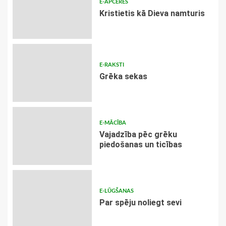
E-APCERES
Kristietis kā Dieva namturis
E-RAKSTI
Grēka sekas
E-MĀCĪBA
Vajadzība pēc grēku
piedošanas un ticības
E-LŪGŠANAS
Par spēju noliegt sevi