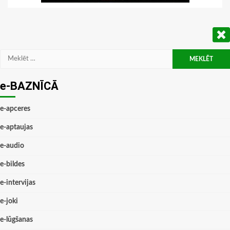
Meklēt:
e-BAZNĪCĀ
e-apceres
e-aptaujas
e-audio
e-bildes
e-intervijas
e-joki
e-lūgšanas