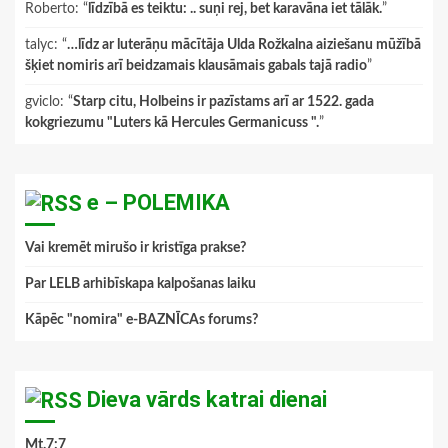
Roberto
: “
līdzībā es teiktu: .. suņi rej, bet karavāna iet tālāk.
”
talyc
: “
…līdz ar luterāņu mācītāja Ulda Rožkalna aiziešanu mūžībā
šķiet nomiris arī beidzamais klausāmais gabals tajā radio
”
gviclo
: “
Starp citu, Holbeins ir pazīstams arī ar 1522. gada
kokgriezumu "Luters kā Hercules Germanicuss ".
”
e – POLEMIKA
Vai kremēt mirušo ir kristīga prakse?
Par LELB arhibīskapa kalpošanas laiku
Kāpēc "nomira" e-BAZNĪCAs forums?
Dieva vārds katrai dienai
Mt.7:7