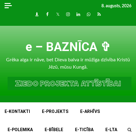
Skip
8. augusts, 2026
to
Draugiem
Facebook
Twitter
Instagram
LinkedIn
whatsapp
RSS
content
e – BAZNĪCA ✞
Grēka alga ir nāve, bet Dieva balva ir mūžīga dzīvība Kristū
Jēzū, mūsu Kungā.
E-KONTAKTI
E-PROJEKTS
E-ARHĪVS
E-POLEMIKA
E-BĪBELE
E-TICĪBA
E-LTA