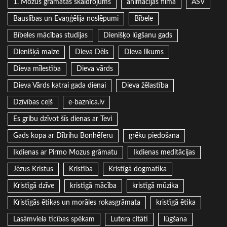
1. Mozus grāmatas skaidrojums
animācijas filma
ASV
Bauslības un Evaņģēlija noslēpumi
Bībele
Bībeles mācības studijas
Dienišķo lūgšanu gads
Dienišķā maize
Dieva Dēls
Dieva likums
Dieva mīlestība
Dieva vārds
Dieva Vārds katrai gada dienai
Dieva žēlastība
Dzīvības ceļš
e-baznica.lv
Es gribu dzīvot šīs dienas ar Tevi
Gads kopa ar Dītrihu Bonhēferu
grēku piedošana
Ikdienas ar Pirmo Mozus grāmatu
Ikdienas meditācijas
Jēzus Kristus
Kristība
Kristīgā dogmatika
Kristīgā dzīve
kristīgā mācība
kristīgā mūzika
Kristīgās ētikas un morāles rokasgrāmata
kristīgā ētika
Lasāmviela ticības spēkam
Lutera citāti
lūgšana