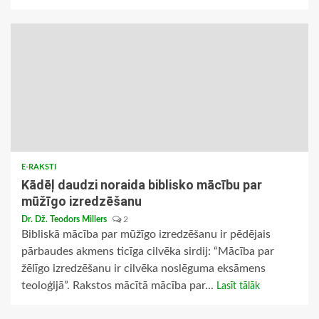
E-RAKSTI
Kādēļ daudzi noraida biblisko mācību par
mūžīgo izredzēšanu
Dr. Dž. Teodors Millers
2
Bibliskā mācība par mūžīgo izredzēšanu ir pēdējais
pārbaudes akmens ticīga cilvēka sirdij: “Mācība par
žēlīgo izredzēšanu ir cilvēka noslēguma eksāmens
teoloģijā”. Rakstos mācītā mācība par...
Lasīt tālāk