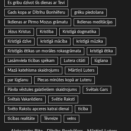
Es gribu dzīvot šīs dienas ar Tevi
Gads kopa ar Dītrihu Bonhēferu
grēku piedošana
Ikdienas ar Pirmo Mozus grāmatu
Ikdienas meditācijas
Jēzus Kristus
Kristība
Kristīgā dogmatika
Kristīgā dzīve
kristīgā mācība
kristīgā mūzika
Kristīgās ētikas un morāles rokasgrāmata
kristīgā ētika
Lasāmviela ticības spēkam
Lutera citāti
lūgšana
Mazā katehisma skaidrojums
Mārtiņš Luters
par lūgšanu
Piecas minūtes kopā ar Luteru
Pāvila vēstules galatiešiem skaidrojums
Svētais Gars
Svētais Vakarēdiens
Svētie Raksti
Svēto Rakstu apceres katrai dienai
ticība
ticības realitāte
Tēvreize
velns