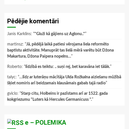
Pēdējie komentāri
Janis Karklins
: “
"Gluži kā gājiens uz Aglonu.."
”
martinsz
: “
Jā, pēdējā laikā patiesi vērojama liela reformēto
baptistu aktivitāte. Manuprāt tas lielā mērā varētu būt Džona
Makartura, Džona Paipera nopelns…
”
Roberto
: “
līdzībā es teiktu: .. suņi rej, bet karavāna iet tālāk.
”
talyc
: “
…līdz ar luterāņu mācītāja Ulda Rožkalna aiziešanu mūžībā
šķiet nomiris arī beidzamais klausāmais gabals tajā radio
”
gviclo
: “
Starp citu, Holbeins ir pazīstams arī ar 1522. gada
kokgriezumu "Luters kā Hercules Germanicuss ".
”
e – POLEMIKA