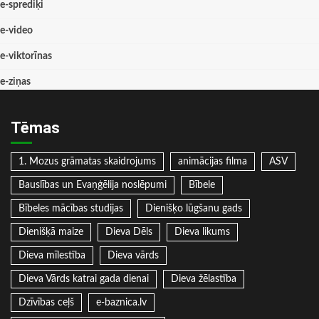
e-sprediķi
e-video
e-viktorīnas
e-ziņas
Tēmas
1. Mozus grāmatas skaidrojums
animācijas filma
ASV
Bauslības un Evaņģēlija noslēpumi
Bībele
Bībeles mācības studijas
Dienišķo lūgšanu gads
Dienišķā maize
Dieva Dēls
Dieva likums
Dieva mīlestība
Dieva vārds
Dieva Vārds katrai gada dienai
Dieva žēlastība
Dzīvības ceļš
e-baznica.lv