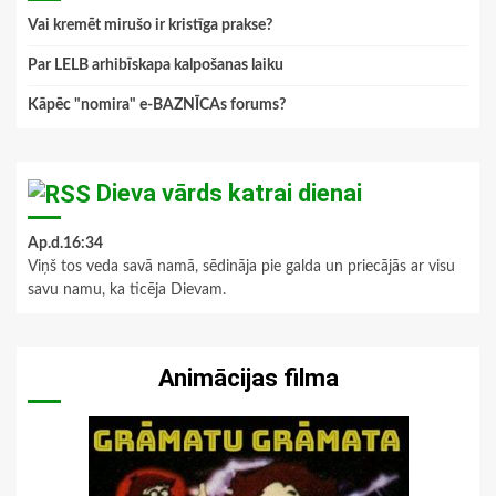
Vai kremēt mirušo ir kristīga prakse?
Par LELB arhibīskapa kalpošanas laiku
Kāpēc "nomira" e-BAZNĪCAs forums?
Dieva vārds katrai dienai
Ap.d.16:34
Viņš tos veda savā namā, sēdināja pie galda un priecājās ar visu
savu namu, ka ticēja Dievam.
Animācijas filma