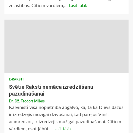
žēlastības. Citiem vārdiem,...
Lasīt tālāk
E-RAKSTI
Svētie Raksti nemāca izredzēšanu
pazudināšanai
Dr. Dž. Teodors Millers
Kalvinisti visā nopietnībā apgalvo, ka, tā kā Dievs dažus
ir izredzējis mūžīgai dzīvošanai, tad pārējos Viņš,
acīmredzot, ir izredzējis mūžīgai pazudināšanai. Citiem
vārdiem, esot jābūt...
Lasīt tālāk