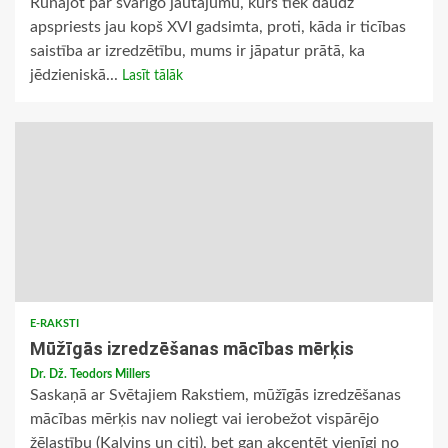
Runājot par svarīgo jautājumu, kurš tiek daudz
apspriests jau kopš XVI gadsimta, proti, kāda ir ticības
saistība ar izredzētību, mums ir jāpatur prātā, ka
jēdzieniskā...
Lasīt tālāk
E-RAKSTI
Mūžīgās izredzēšanas mācības mērķis
Dr. Dž. Teodors Millers
Saskaņā ar Svētajiem Rakstiem, mūžīgās izredzēšanas
mācības mērķis nav noliegt vai ierobežot vispārējo
žēlastību (Kalvins un citi), bet gan akcentēt vienīgi no