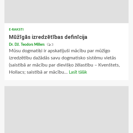
E-RAKSTI
Mūžīgās izredzētības definīcija
Dr. Dž. Teodors Millers
3
Mūsu dogmatiķi ir apskatījuši mācību par mūžīgo
izredzētību dažādās savu dogmatisko sistēmu vietās
(saistībā ar mācību par dievišķo žēlastību – Kvenštets,
Hollacs; saistībā ar mācību...
Lasīt tālāk