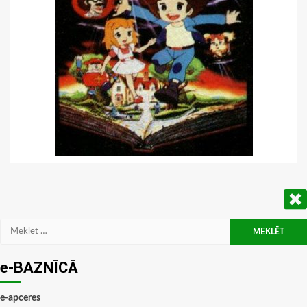
Meklēt:
e-BAZNĪCĀ
e-apceres