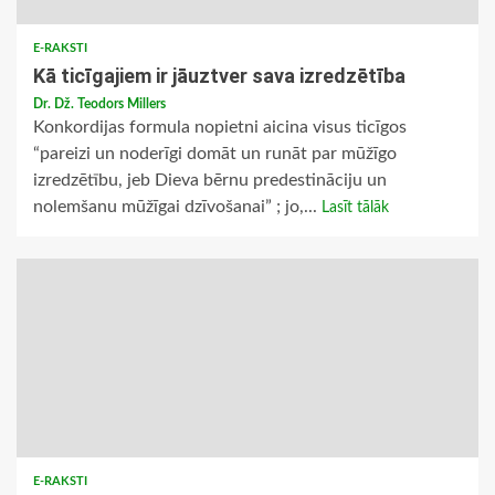
E-RAKSTI
Kā ticīgajiem ir jāuztver sava izredzētība
Dr. Dž. Teodors Millers
Konkordijas formula nopietni aicina visus ticīgos
“pareizi un noderīgi domāt un runāt par mūžīgo
izredzētību, jeb Dieva bērnu predestināciju un
nolemšanu mūžīgai dzīvošanai” ; jo,...
Lasīt tālāk
E-RAKSTI