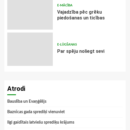
E-MĀCĪBA
Vajadzība pēc grēku
piedošanas un ticības
E-LŪGŠANAS
Par spēju noliegt sevi
Atrodi
Bauslība un Evaņģēlijs
Baznīcas gada sprediķi vienuviet
Ilgi gaidītais latviešu sprediķu krājums