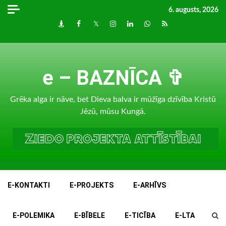
Skip
6. augusts, 2026
to
Draugiem
Facebook
Twitter
Instagram
LinkedIn
whatsapp
RSS
content
e – BAZNĪCA ✞
Grēka alga ir nāve, bet Dieva balva ir mūžīga dzīvība Kristū
Jēzū, mūsu Kungā.
E-KONTAKTI
E-PROJEKTS
E-ARHĪVS
E-POLEMIKA
E-BĪBELE
E-TICĪBA
E-LTA