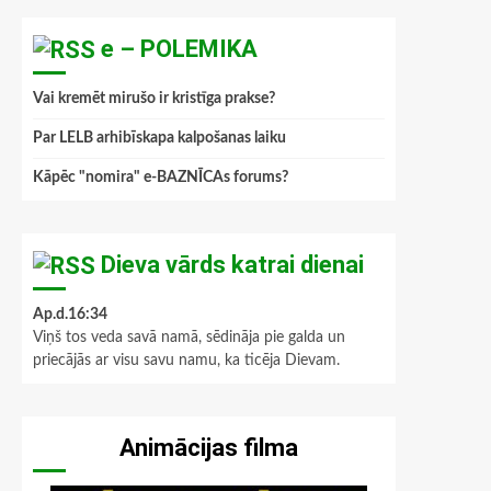
e – POLEMIKA
Vai kremēt mirušo ir kristīga prakse?
Par LELB arhibīskapa kalpošanas laiku
Kāpēc "nomira" e-BAZNĪCAs forums?
Dieva vārds katrai dienai
Ap.d.16:34
Viņš tos veda savā namā, sēdināja pie galda un
priecājās ar visu savu namu, ka ticēja Dievam.
Animācijas filma