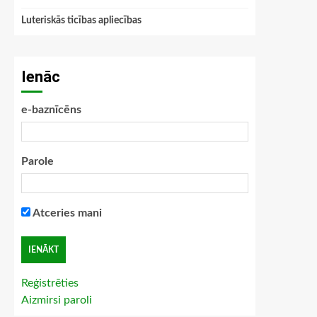
Luteriskās ticības apliecības
Ienāc
e-baznīcēns
Parole
Atceries mani
Reģistrēties
Aizmirsi paroli