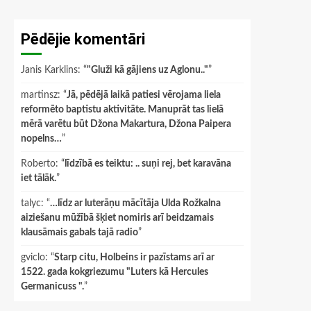
Pēdējie komentāri
Janis Karklins
: “
"Gluži kā gājiens uz Aglonu.."
”
martinsz
: “
Jā, pēdējā laikā patiesi vērojama liela
reformēto baptistu aktivitāte. Manuprāt tas lielā
mērā varētu būt Džona Makartura, Džona Paipera
nopelns…
”
Roberto
: “
līdzībā es teiktu: .. suņi rej, bet karavāna
iet tālāk.
”
talyc
: “
…līdz ar luterāņu mācītāja Ulda Rožkalna
aiziešanu mūžībā šķiet nomiris arī beidzamais
klausāmais gabals tajā radio
”
gviclo
: “
Starp citu, Holbeins ir pazīstams arī ar
1522. gada kokgriezumu "Luters kā Hercules
Germanicuss ".
”