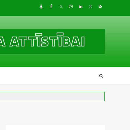
Draugiem
Facebook
Twitter
Instagram
LinkedIn
whatsapp
RSS