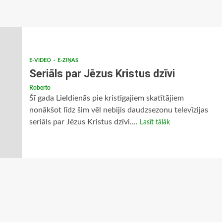
E-VIDEO
E-ZIŅAS
Seriāls par Jēzus Kristus dzīvi
Roberto
Šī gada Lieldienās pie kristīgajiem skatītājiem
nonākšot līdz šim vēl nebijis daudzsezonu televīzijas
seriāls par Jēzus Kristus dzīvi....
Lasīt tālāk