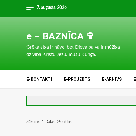
Skip
7. augusts, 2026
to
content
e – BAZNĪCA ✞
Grēka alga ir nāve, bet Dieva balva ir mūžīga
dzīvība Kristū Jēzū, mūsu Kungā.
E-KONTAKTI
E-PROJEKTS
E-ARHĪVS
Sākums
Dalas Dženkins