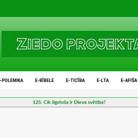
E-POLEMIKA
E-BĪBELE
E-TICĪBA
E-LTA
E-AFIŠA
125. Cik ilgstoša ir Dieva svētība?