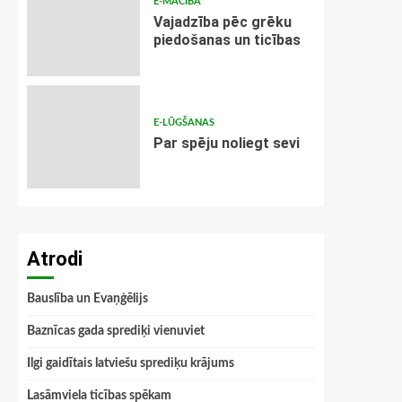
E-MĀCĪBA
Vajadzība pēc grēku
piedošanas un ticības
E-LŪGŠANAS
Par spēju noliegt sevi
Atrodi
Bauslība un Evaņģēlijs
Baznīcas gada sprediķi vienuviet
Ilgi gaidītais latviešu sprediķu krājums
Lasāmviela ticības spēkam