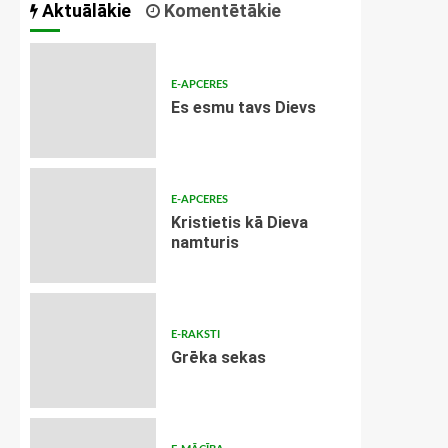
Aktuālākie
Komentētākie
E-APCERES
Es esmu tavs Dievs
E-APCERES
Kristietis kā Dieva
namturis
E-RAKSTI
Grēka sekas