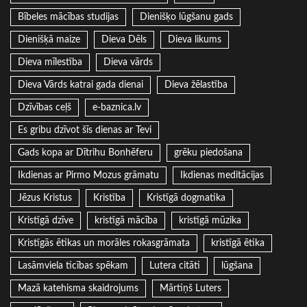
Bībeles mācības studijas
Dienišķo lūgšanu gads
Dienišķā maize
Dieva Dēls
Dieva likums
Dieva mīlestība
Dieva vārds
Dieva Vārds katrai gada dienai
Dieva žēlastība
Dzīvības ceļš
e-baznica.lv
Es gribu dzīvot šīs dienas ar Tevi
Gads kopa ar Dītrihu Bonhēferu
grēku piedošana
Ikdienas ar Pirmo Mozus grāmatu
Ikdienas meditācijas
Jēzus Kristus
Kristība
Kristīgā dogmatika
Kristīgā dzīve
kristīgā mācība
kristīgā mūzika
Kristīgās ētikas un morāles rokasgrāmata
kristīgā ētika
Lasāmviela ticības spēkam
Lutera citāti
lūgšana
Mazā katehisma skaidrojums
Mārtiņš Luters