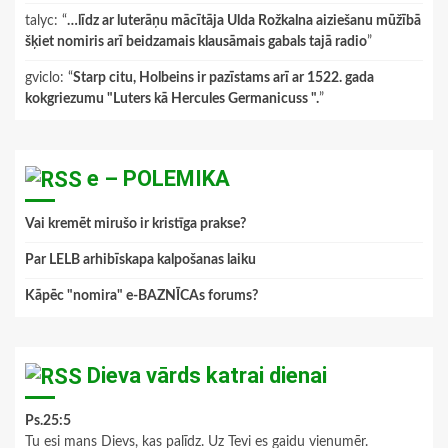
talyc
: “
…līdz ar luterāņu mācītāja Ulda Rožkalna aiziešanu mūžībā
šķiet nomiris arī beidzamais klausāmais gabals tajā radio
”
gviclo
: “
Starp citu, Holbeins ir pazīstams arī ar 1522. gada
kokgriezumu "Luters kā Hercules Germanicuss ".
”
e – POLEMIKA
Vai kremēt mirušo ir kristīga prakse?
Par LELB arhibīskapa kalpošanas laiku
Kāpēc "nomira" e-BAZNĪCAs forums?
Dieva vārds katrai dienai
Ps.25:5
Tu esi mans Dievs, kas palīdz. Uz Tevi es gaidu vienumēr.