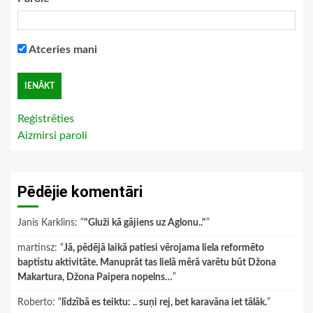
Atceries mani
Reģistrēties
Aizmirsi paroli
Pēdējie komentāri
Janis Karklins
: “
"Gluži kā gājiens uz Aglonu.."
”
martinsz
: “
Jā, pēdējā laikā patiesi vērojama liela reformēto
baptistu aktivitāte. Manuprāt tas lielā mērā varētu būt Džona
Makartura, Džona Paipera nopelns…
”
Roberto
: “
līdzībā es teiktu: .. suņi rej, bet karavāna iet tālāk.
”