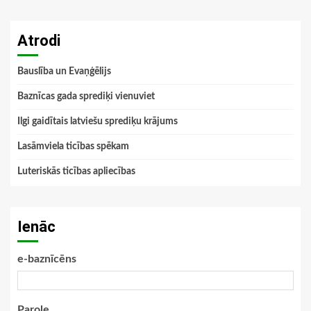
Atrodi
Bauslība un Evaņģēlijs
Baznīcas gada sprediķi vienuviet
Ilgi gaidītais latviešu sprediķu krājums
Lasāmviela ticības spēkam
Luteriskās ticības apliecības
Ienāc
e-baznīcēns
Parole