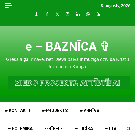
Skip
8. augusts, 2026
to
Draugiem
Facebook
Twitter
Instagram
LinkedIn
whatsapp
RSS
content
e – BAZNĪCA ✞
Grēka alga ir nāve, bet Dieva balva ir mūžīga dzīvība Kristū
Jēzū, mūsu Kungā.
E-KONTAKTI
E-PROJEKTS
E-ARHĪVS
E-POLEMIKA
E-BĪBELE
E-TICĪBA
E-LTA