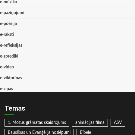
e-mūzika
e-paziņojumi
e-poēzija
e-raksti
e-refleksijas
e-sprediķi
e-video
e-viktorīnas
e-ziņas
Tēmas
1. Mozus grāmatas skaidrojums
animācijas filma
ASV
Bauslības un Evaņģēlija noslēpumi
Bībele