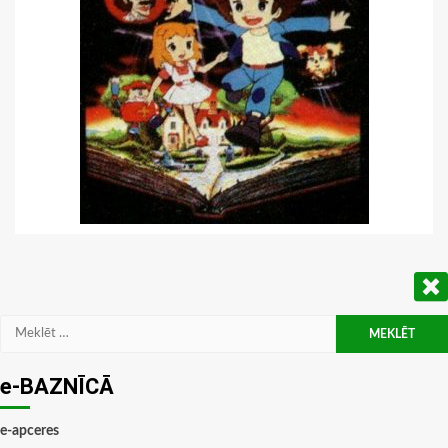
Meklēt:
e-BAZNĪCĀ
e-apceres