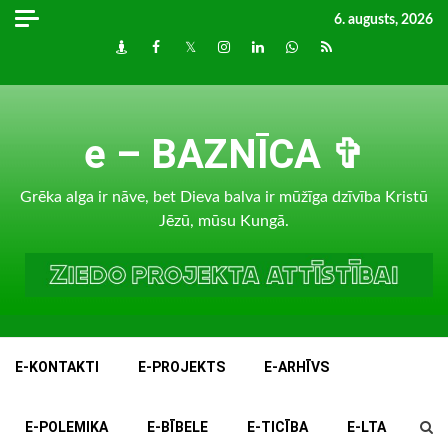
Skip
6. augusts, 2026
to
Draugiem
Facebook
Twitter
Instagram
LinkedIn
whatsapp
RSS
content
e – BAZNĪCA ✞
Grēka alga ir nāve, bet Dieva balva ir mūžīga dzīvība Kristū
Jēzū, mūsu Kungā.
E-KONTAKTI
E-PROJEKTS
E-ARHĪVS
E-POLEMIKA
E-BĪBELE
E-TICĪBA
E-LTA