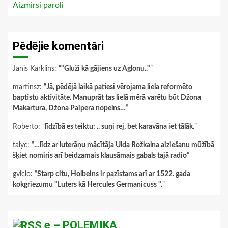
Aizmirsi paroli
Pēdējie komentāri
Janis Karklins
: “
"Gluži kā gājiens uz Aglonu.."
”
martinsz
: “
Jā, pēdējā laikā patiesi vērojama liela reformēto
baptistu aktivitāte. Manuprāt tas lielā mērā varētu būt Džona
Makartura, Džona Paipera nopelns…
”
Roberto
: “
līdzībā es teiktu: .. suņi rej, bet karavāna iet tālāk.
”
talyc
: “
…līdz ar luterāņu mācītāja Ulda Rožkalna aiziešanu mūžībā
šķiet nomiris arī beidzamais klausāmais gabals tajā radio
”
gviclo
: “
Starp citu, Holbeins ir pazīstams arī ar 1522. gada
kokgriezumu "Luters kā Hercules Germanicuss ".
”
e – POLEMIKA