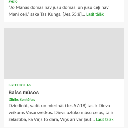
gviclo
“Jo Manas domas nav jūsu domas, un jūsu ceļi nav
Mani ceļi,” saka Tas Kungs. [Jes.55:8]...
Lasīt tālāk
E-REFLEKSIJAS
Balss mūsos
Dītrihs Bonhēfers
Dziedināt, vadīt un mierināt (Jes.57:18) tas ir Dieva
veikums Vasarsvētkos. Dievs uzlūko mūsu ceļus, tā ir
žēlastība, ka Viņš to dara, Viņš arī var ļaut...
Lasīt tālāk