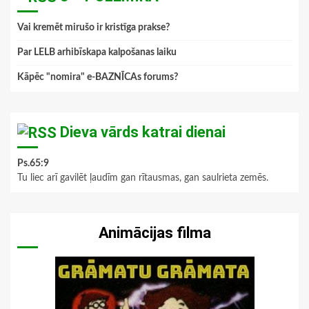
Vai kremēt mirušo ir kristīga prakse?
Par LELB arhibīskapa kalpošanas laiku
Kāpēc "nomira" e-BAZNĪCAs forums?
Dieva vārds katrai dienai
Ps.65:9
Tu liec arī gavilēt ļaudīm gan rītausmas, gan saulrieta zemēs.
Animācijas filma