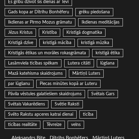
Es gribu dzīvot šīs dienas ar Tevi
Gads kopa ar Dītrihu Bonhēferu
grēku piedošana
Ikdienas ar Pirmo Mozus grāmatu
Ikdienas meditācijas
Jēzus Kristus
Kristība
Kristīgā dogmatika
Kristīgā dzīve
kristīgā mācība
kristīgā mūzika
Kristīgās ētikas un morāles rokasgrāmata
kristīgā ētika
Lasāmviela ticības spēkam
Lutera citāti
lūgšana
Mazā katehisma skaidrojums
Mārtiņš Luters
par lūgšanu
Piecas minūtes kopā ar Luteru
Pāvila vēstules galatiešiem skaidrojums
Svētais Gars
Svētais Vakarēdiens
Svētie Raksti
Svēto Rakstu apceres katrai dienai
ticība
ticības realitāte
Tēvreize
velns
Aleksandrs Bite
Dītrihs Bonhēfers
Mārtiņš Luters