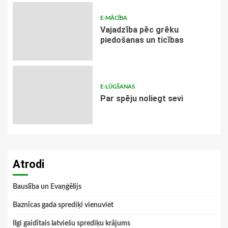
E-MĀCĪBA
Vajadzība pēc grēku
piedošanas un ticības
E-LŪGŠANAS
Par spēju noliegt sevi
Atrodi
Bauslība un Evaņģēlijs
Baznīcas gada sprediķi vienuviet
Ilgi gaidītais latviešu sprediķu krājums