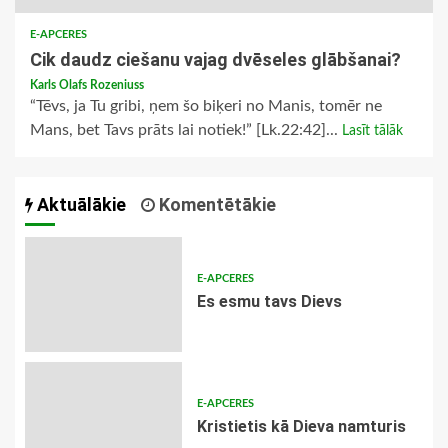
E-APCERES
Cik daudz ciešanu vajag dvēseles glābšanai?
Karls Olafs Rozeniuss
“Tēvs, ja Tu gribi, ņem šo biķeri no Manis, tomēr ne
Mans, bet Tavs prāts lai notiek!” [Lk.22:42]...
Lasīt tālāk
Aktuālākie
Komentētākie
E-APCERES
Es esmu tavs Dievs
E-APCERES
Kristietis kā Dieva namturis