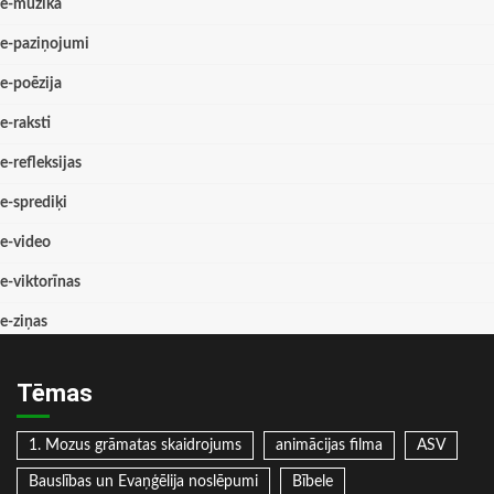
e-mūzika
e-paziņojumi
e-poēzija
e-raksti
e-refleksijas
e-sprediķi
e-video
e-viktorīnas
e-ziņas
Tēmas
1. Mozus grāmatas skaidrojums
animācijas filma
ASV
Bauslības un Evaņģēlija noslēpumi
Bībele