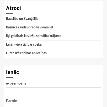
Atrodi
Bauslība un Evaņģēlijs
Baznīcas gada sprediķi vienuviet
Ilgi gaidītais latviešu sprediķu krājums
Lasāmviela ticības spēkam
Luteriskās ticības apliecības
Ienāc
e-baznīcēns
Parole