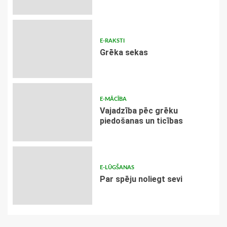
E-RAKSTI
Grēka sekas
E-MĀCĪBA
Vajadzība pēc grēku
piedošanas un ticības
E-LŪGŠANAS
Par spēju noliegt sevi