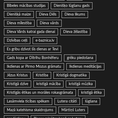
Bībeles mācības studijas
Dienišķo lūgšanu gads
Dienišķā maize
Dieva Dēls
Dieva likums
Dieva mīlestība
Dieva vārds
Dieva Vārds katrai gada dienai
Dieva žēlastība
Dzīvības ceļš
e-baznica.lv
Es gribu dzīvot šīs dienas ar Tevi
Gads kopa ar Dītrihu Bonhēferu
grēku piedošana
Ikdienas ar Pirmo Mozus grāmatu
Ikdienas meditācijas
Jēzus Kristus
Kristība
Kristīgā dogmatika
Kristīgā dzīve
kristīgā mācība
kristīgā mūzika
Kristīgās ētikas un morāles rokasgrāmata
kristīgā ētika
Lasāmviela ticības spēkam
Lutera citāti
lūgšana
Mazā katehisma skaidrojums
Mārtiņš Luters