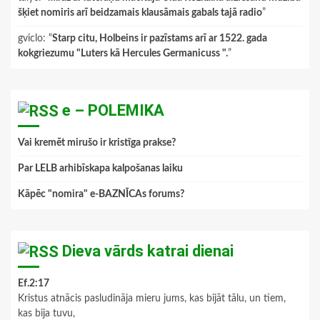
šķiet nomiris arī beidzamais klausāmais gabals tajā radio
”
gviclo
: “
Starp citu, Holbeins ir pazīstams arī ar 1522. gada
kokgriezumu "Luters kā Hercules Germanicuss ".
”
e – POLEMIKA
Vai kremēt mirušo ir kristīga prakse?
Par LELB arhibīskapa kalpošanas laiku
Kāpēc "nomira" e-BAZNĪCAs forums?
Dieva vārds katrai dienai
Ef.2:17
Kristus atnācis pasludināja mieru jums, kas bijāt tālu, un tiem,
kas bija tuvu,