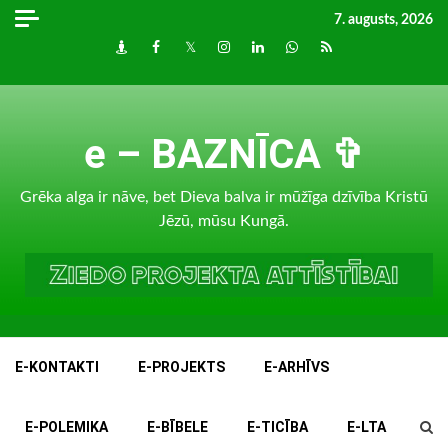
Skip
7. augusts, 2026
to
Draugiem
Facebook
Twitter
Instagram
LinkedIn
whatsapp
RSS
content
e – BAZNĪCA ✞
Grēka alga ir nāve, bet Dieva balva ir mūžīga dzīvība Kristū
Jēzū, mūsu Kungā.
E-KONTAKTI
E-PROJEKTS
E-ARHĪVS
E-POLEMIKA
E-BĪBELE
E-TICĪBA
E-LTA