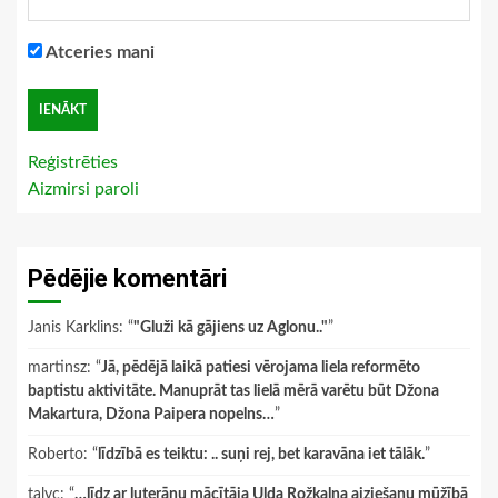
Atceries mani
Reģistrēties
Aizmirsi paroli
Pēdējie komentāri
Janis Karklins
: “
"Gluži kā gājiens uz Aglonu.."
”
martinsz
: “
Jā, pēdējā laikā patiesi vērojama liela reformēto
baptistu aktivitāte. Manuprāt tas lielā mērā varētu būt Džona
Makartura, Džona Paipera nopelns…
”
Roberto
: “
līdzībā es teiktu: .. suņi rej, bet karavāna iet tālāk.
”
talyc
: “
…līdz ar luterāņu mācītāja Ulda Rožkalna aiziešanu mūžībā