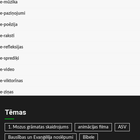
e-mūzika
e-paziņojumi
e-poēzija
e-raksti
e-refleksijas
e-sprediķi
e-video
e-viktorīnas
e-ziņas
Tēmas
1. Mozus grāmatas skaidrojums
animācijas filma
ASV
Bauslības un Evaņģēlija noslēpumi
Bībele