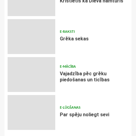
Kristietis kā Dieva namturis
E-RAKSTI
Grēka sekas
E-MĀCĪBA
Vajadzība pēc grēku
piedošanas un ticības
E-LŪGŠANAS
Par spēju noliegt sevi