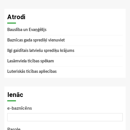
Atrodi
Bauslība un Evaņģēlijs
Baznīcas gada sprediķi vienuviet
Ilgi gaidītais latviešu sprediķu krājums
Lasāmviela ticības spēkam
Luteriskās ticības apliecības
Ienāc
e-baznīcēns
Parole