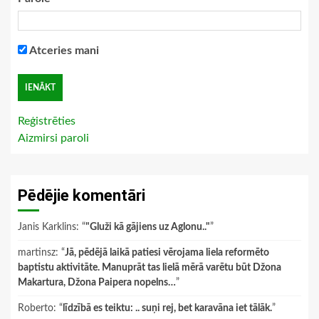
Atceries mani
Reģistrēties
Aizmirsi paroli
Pēdējie komentāri
Janis Karklins
: “
"Gluži kā gājiens uz Aglonu.."
”
martinsz
: “
Jā, pēdējā laikā patiesi vērojama liela reformēto
baptistu aktivitāte. Manuprāt tas lielā mērā varētu būt Džona
Makartura, Džona Paipera nopelns…
”
Roberto
: “
līdzībā es teiktu: .. suņi rej, bet karavāna iet tālāk.
”