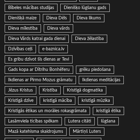
Bībeles mācības studijas
Dienišķo lūgšanu gads
Dienišķā maize
Dieva Dēls
Dieva likums
Dieva mīlestība
Dieva vārds
Dieva Vārds katrai gada dienai
Dieva žēlastība
Dzīvības ceļš
e-baznica.lv
Es gribu dzīvot šīs dienas ar Tevi
Gads kopa ar Dītrihu Bonhēferu
grēku piedošana
Ikdienas ar Pirmo Mozus grāmatu
Ikdienas meditācijas
Jēzus Kristus
Kristība
Kristīgā dogmatika
Kristīgā dzīve
kristīgā mācība
kristīgā mūzika
Kristīgās ētikas un morāles rokasgrāmata
kristīgā ētika
Lasāmviela ticības spēkam
Lutera citāti
lūgšana
Mazā katehisma skaidrojums
Mārtiņš Luters