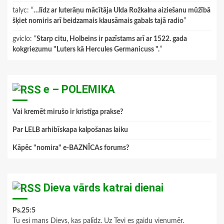
talyc
: “
…līdz ar luterāņu mācītāja Ulda Rožkalna aiziešanu mūžībā
šķiet nomiris arī beidzamais klausāmais gabals tajā radio
”
gviclo
: “
Starp citu, Holbeins ir pazīstams arī ar 1522. gada
kokgriezumu "Luters kā Hercules Germanicuss ".
”
e – POLEMIKA
Vai kremēt mirušo ir kristīga prakse?
Par LELB arhibīskapa kalpošanas laiku
Kāpēc "nomira" e-BAZNĪCAs forums?
Dieva vārds katrai dienai
Ps.25:5
Tu esi mans Dievs, kas palīdz. Uz Tevi es gaidu vienumēr.