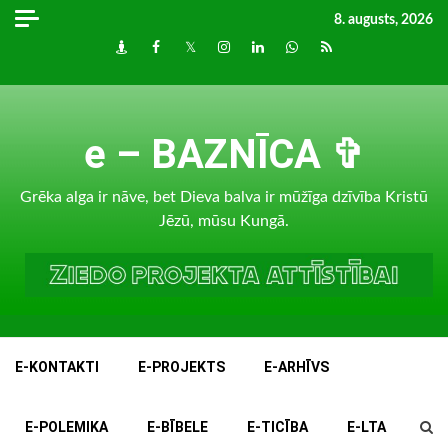
Skip
8. augusts, 2026
to
Draugiem
Facebook
Twitter
Instagram
LinkedIn
whatsapp
RSS
content
e – BAZNĪCA ✞
Grēka alga ir nāve, bet Dieva balva ir mūžīga dzīvība Kristū
Jēzū, mūsu Kungā.
E-KONTAKTI
E-PROJEKTS
E-ARHĪVS
E-POLEMIKA
E-BĪBELE
E-TICĪBA
E-LTA