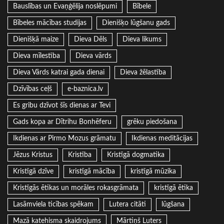
Bauslības un Evaņģēlija noslēpumi
Bībele
Bībeles mācības studijas
Dienišķo lūgšanu gads
Dienišķā maize
Dieva Dēls
Dieva likums
Dieva mīlestība
Dieva vārds
Dieva Vārds katrai gada dienai
Dieva žēlastība
Dzīvības ceļš
e-baznica.lv
Es gribu dzīvot šīs dienas ar Tevi
Gads kopa ar Dītrihu Bonhēferu
grēku piedošana
Ikdienas ar Pirmo Mozus grāmatu
Ikdienas meditācijas
Jēzus Kristus
Kristība
Kristīgā dogmatika
Kristīgā dzīve
kristīgā mācība
kristīgā mūzika
Kristīgās ētikas un morāles rokasgrāmata
kristīgā ētika
Lasāmviela ticības spēkam
Lutera citāti
lūgšana
Mazā katehisma skaidrojums
Mārtiņš Luters