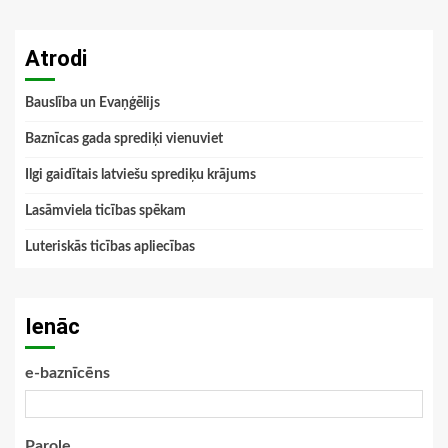
Atrodi
Bauslība un Evaņģēlijs
Baznīcas gada sprediķi vienuviet
Ilgi gaidītais latviešu sprediķu krājums
Lasāmviela ticības spēkam
Luteriskās ticības apliecības
Ienāc
e-baznīcēns
Parole