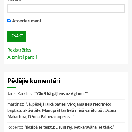
Atceries mani
Reģistrēties
Aizmirsi paroli
Pēdējie komentāri
Janis Karklins
: “
"Gluži kā gājiens uz Aglonu.."
”
martinsz
: “
Jā, pēdējā laikā patiesi vērojama liela reformēto
baptistu aktivitāte. Manuprāt tas lielā mērā varētu būt Džona
Makartura, Džona Paipera nopelns…
”
Roberto
: “
līdzībā es teiktu: .. suņi rej, bet karavāna iet tālāk.
”