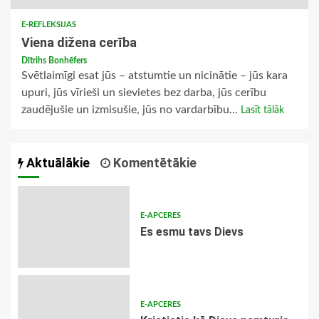
E-REFLEKSIJAS
Viena dižena cerība
Dītrihs Bonhēfers
Svētlaimīgi esat jūs – atstumtie un nicinātie – jūs kara
upuri, jūs vīrieši un sievietes bez darba, jūs cerību
zaudējušie un izmisušie, jūs no vardarbību...
Lasīt tālāk
Aktuālākie
Komentētākie
E-APCERES
Es esmu tavs Dievs
E-APCERES