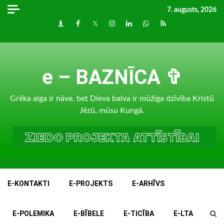
Skip
7. augusts, 2026
to
Draugiem
Facebook
Twitter
Instagram
LinkedIn
whatsapp
RSS
content
e – BAZNĪCA ✞
Grēka alga ir nāve, bet Dieva balva ir mūžīga dzīvība Kristū
Jēzū, mūsu Kungā.
E-KONTAKTI
E-PROJEKTS
E-ARHĪVS
E-POLEMIKA
E-BĪBELE
E-TICĪBA
E-LTA