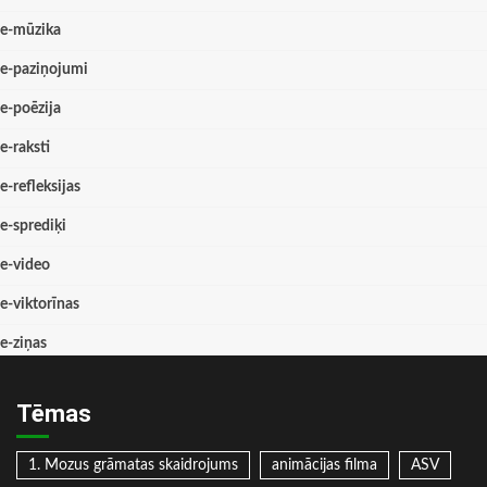
e-mūzika
e-paziņojumi
e-poēzija
e-raksti
e-refleksijas
e-sprediķi
e-video
e-viktorīnas
e-ziņas
Tēmas
1. Mozus grāmatas skaidrojums
animācijas filma
ASV