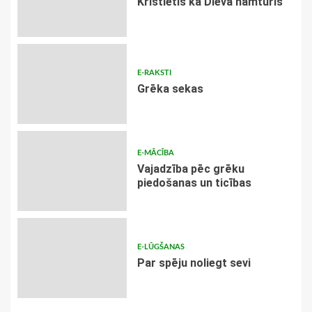
Kristietis kā Dieva namturis
E-RAKSTI
Grēka sekas
E-MĀCĪBA
Vajadzība pēc grēku
piedošanas un ticības
E-LŪGŠANAS
Par spēju noliegt sevi