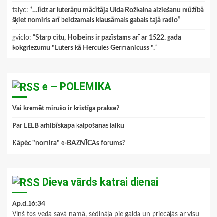
talyc
: “
…līdz ar luterāņu mācītāja Ulda Rožkalna aiziešanu mūžībā
šķiet nomiris arī beidzamais klausāmais gabals tajā radio
”
gviclo
: “
Starp citu, Holbeins ir pazīstams arī ar 1522. gada
kokgriezumu "Luters kā Hercules Germanicuss ".
”
e – POLEMIKA
Vai kremēt mirušo ir kristīga prakse?
Par LELB arhibīskapa kalpošanas laiku
Kāpēc "nomira" e-BAZNĪCAs forums?
Dieva vārds katrai dienai
Ap.d.16:34
Viņš tos veda savā namā, sēdināja pie galda un priecājās ar visu