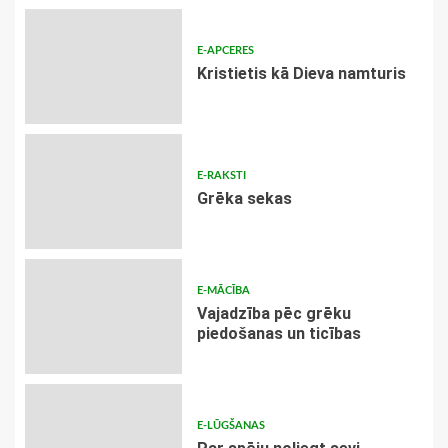
E-APCERES
Kristietis kā Dieva namturis
E-RAKSTI
Grēka sekas
E-MĀCĪBA
Vajadzība pēc grēku
piedošanas un ticības
E-LŪGŠANAS