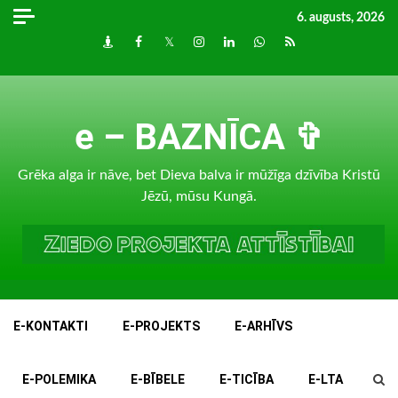
Skip
6. augusts, 2026
to
Draugiem
Facebook
Twitter
Instagram
LinkedIn
whatsapp
RSS
content
e – BAZNĪCA ✞
Grēka alga ir nāve, bet Dieva balva ir mūžīga dzīvība Kristū
Jēzū, mūsu Kungā.
E-KONTAKTI
E-PROJEKTS
E-ARHĪVS
E-POLEMIKA
E-BĪBELE
E-TICĪBA
E-LTA