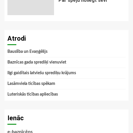
Par spēju noliegt sevi
Atrodi
Bauslība un Evaņģēlijs
Baznīcas gada sprediķi vienuviet
Ilgi gaidītais latviešu sprediķu krājums
Lasāmviela ticības spēkam
Luteriskās ticības apliecības
Ienāc
e-baznīcēns