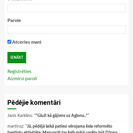
Parole
Atceries mani
Reģistrēties
Aizmirsi paroli
Pēdējie komentāri
Janis Karklins
: “
"Gluži kā gājiens uz Aglonu.."
”
martinsz
: “
Jā, pēdējā laikā patiesi vērojama liela reformēto
baptistu aktivitāte. Manuprāt tas lielā mērā varētu būt Džona