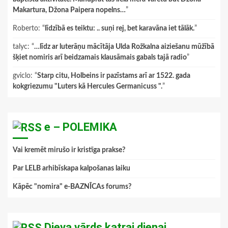
Makartura, Džona Paipera nopelns…
”
Roberto
: “
līdzībā es teiktu: .. suņi rej, bet karavāna iet tālāk.
”
talyc
: “
…līdz ar luterāņu mācītāja Ulda Rožkalna aiziešanu mūžībā
šķiet nomiris arī beidzamais klausāmais gabals tajā radio
”
gviclo
: “
Starp citu, Holbeins ir pazīstams arī ar 1522. gada
kokgriezumu "Luters kā Hercules Germanicuss ".
”
e – POLEMIKA
Vai kremēt mirušo ir kristīga prakse?
Par LELB arhibīskapa kalpošanas laiku
Kāpēc "nomira" e-BAZNĪCAs forums?
Dieva vārds katrai dienai