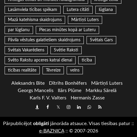
Lasāmviela ticības spēkam
Lutera citāti
lūgšana
Mazā katehisma skaidrojums
Mārtiņš Luters
par lūgšanu
Piecas minūtes kopā ar Luteru
Pāvila vēstules galatiešiem skaidrojums
Svētais Gars
Svētais Vakarēdiens
Svētie Raksti
Svēto Rakstu apceres katrai dienai
ticība
ticības realitāte
Tēvreize
velns
Aleksandrs Bite
Dītrihs Bonhēfers
Mārtiņš Luters
Georgs Mancelis
Ilārs Plūme
Markku Särelä
Karls F. V. Valters
Hermanis Zasse
Draugiem
Facebook
Twitter
Instagram
LinkedIn
whatsapp
RSS
Pārpublicējot
obligāti
jānorāda atsauce. Visas tiesības patur
::
e-BAZNICA
::
© 2007-2026