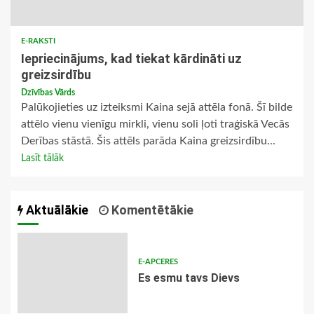
E-RAKSTI
Iepriecinājums, kad tiekat kārdināti uz
greizsirdību
Dzīvības Vārds
Palūkojieties uz izteiksmi Kaina sejā attēla fonā. Šī bilde
attēlo vienu vienīgu mirkli, vienu soli ļoti tra­ģiskā Vecās
Derības stāstā. Šis attēls parāda Kai­na greizsirdību...
Lasīt tālāk
Aktuālākie
Komentētākie
E-APCERES
Es esmu tavs Dievs