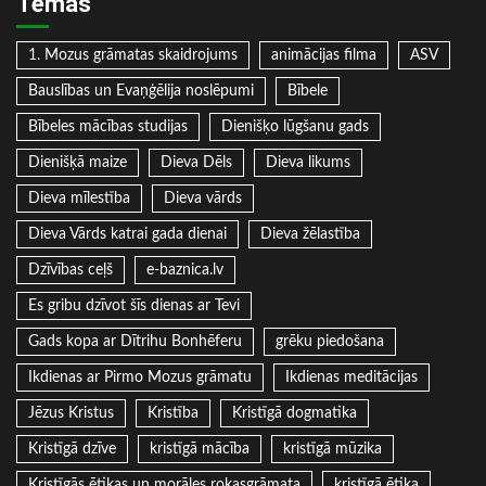
Tēmas
1. Mozus grāmatas skaidrojums
animācijas filma
ASV
Bauslības un Evaņģēlija noslēpumi
Bībele
Bībeles mācības studijas
Dienišķo lūgšanu gads
Dienišķā maize
Dieva Dēls
Dieva likums
Dieva mīlestība
Dieva vārds
Dieva Vārds katrai gada dienai
Dieva žēlastība
Dzīvības ceļš
e-baznica.lv
Es gribu dzīvot šīs dienas ar Tevi
Gads kopa ar Dītrihu Bonhēferu
grēku piedošana
Ikdienas ar Pirmo Mozus grāmatu
Ikdienas meditācijas
Jēzus Kristus
Kristība
Kristīgā dogmatika
Kristīgā dzīve
kristīgā mācība
kristīgā mūzika
Kristīgās ētikas un morāles rokasgrāmata
kristīgā ētika