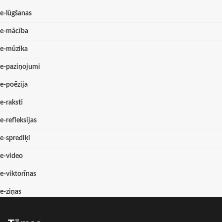
e-lūgšanas
e-mācība
e-mūzika
e-paziņojumi
e-poēzija
e-raksti
e-refleksijas
e-sprediķi
e-video
e-viktorīnas
e-ziņas