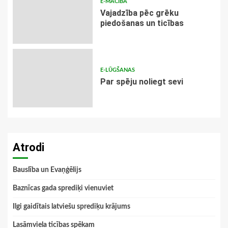
E-MĀCĪBA
Vajadzība pēc grēku
piedošanas un ticības
E-LŪGŠANAS
Par spēju noliegt sevi
Atrodi
Bauslība un Evaņģēlijs
Baznīcas gada sprediķi vienuviet
Ilgi gaidītais latviešu sprediķu krājums
Lasāmviela ticības spēkam