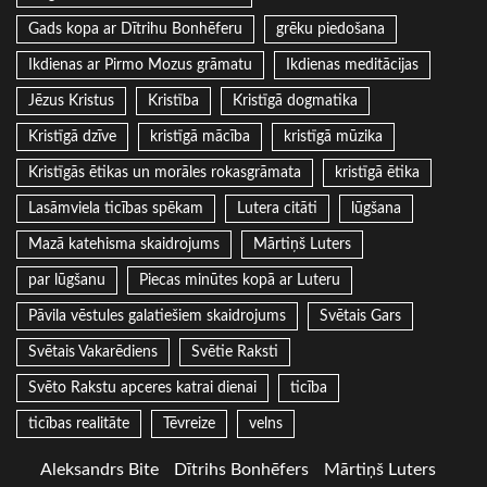
Gads kopa ar Dītrihu Bonhēferu
grēku piedošana
Ikdienas ar Pirmo Mozus grāmatu
Ikdienas meditācijas
Jēzus Kristus
Kristība
Kristīgā dogmatika
Kristīgā dzīve
kristīgā mācība
kristīgā mūzika
Kristīgās ētikas un morāles rokasgrāmata
kristīgā ētika
Lasāmviela ticības spēkam
Lutera citāti
lūgšana
Mazā katehisma skaidrojums
Mārtiņš Luters
par lūgšanu
Piecas minūtes kopā ar Luteru
Pāvila vēstules galatiešiem skaidrojums
Svētais Gars
Svētais Vakarēdiens
Svētie Raksti
Svēto Rakstu apceres katrai dienai
ticība
ticības realitāte
Tēvreize
velns
Aleksandrs Bite
Dītrihs Bonhēfers
Mārtiņš Luters