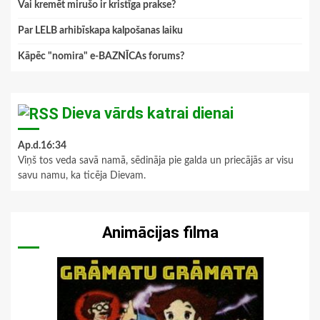
Vai kremēt mirušo ir kristīga prakse?
Par LELB arhibīskapa kalpošanas laiku
Kāpēc "nomira" e-BAZNĪCAs forums?
Dieva vārds katrai dienai
Ap.d.16:34
Viņš tos veda savā namā, sēdināja pie galda un priecājās ar visu
savu namu, ka ticēja Dievam.
Animācijas filma