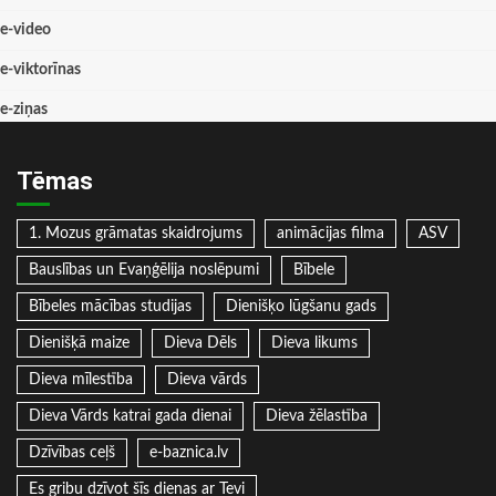
e-video
e-viktorīnas
e-ziņas
Tēmas
1. Mozus grāmatas skaidrojums
animācijas filma
ASV
Bauslības un Evaņģēlija noslēpumi
Bībele
Bībeles mācības studijas
Dienišķo lūgšanu gads
Dienišķā maize
Dieva Dēls
Dieva likums
Dieva mīlestība
Dieva vārds
Dieva Vārds katrai gada dienai
Dieva žēlastība
Dzīvības ceļš
e-baznica.lv
Es gribu dzīvot šīs dienas ar Tevi