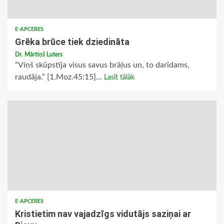
E-APCERES
Grēka brūce tiek dziedināta
Dr. Mārtiņš Luters
“Viņš skūpstīja visus savus brāļus un, to darīdams,
raudāja.” [1.Moz.45:15]...
Lasīt tālāk
E-APCERES
Kristietim nav vajadzīgs vidutājs saziņai ar