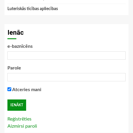
Luteriskās ticības apliecības
Ienāc
e-baznīcēns
Parole
Atceries mani
Reģistrēties
Aizmirsi paroli