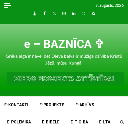
Skip
7. augusts, 2026
to
Draugiem
Facebook
Twitter
Instagram
LinkedIn
whatsapp
RSS
content
e – BAZNĪCA ✞
Grēka alga ir nāve, bet Dieva balva ir mūžīga dzīvība Kristū
Jēzū, mūsu Kungā.
E-KONTAKTI
E-PROJEKTS
E-ARHĪVS
E-POLEMIKA
E-BĪBELE
E-TICĪBA
E-LTA