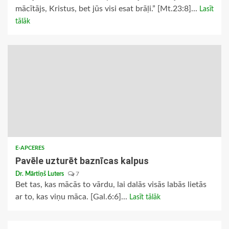
mācītājs, Kristus, bet jūs visi esat brāļi.” [Mt.23:8]...
Lasīt
tālāk
E-APCERES
Pavēle uzturēt baznīcas kalpus
Dr. Mārtiņš Luters
7
Bet tas, kas mācās to vārdu, lai dalās visās labās lietās
ar to, kas viņu māca. [Gal.6:6]...
Lasīt tālāk