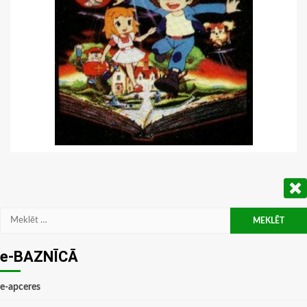
Meklēt:
e-BAZNĪCĀ
e-apceres