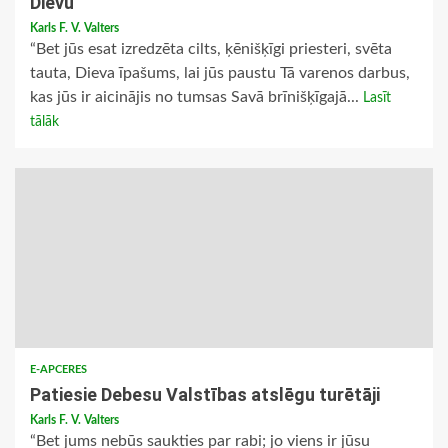
Dievu
Karls F. V. Valters
“Bet jūs esat izredzēta cilts, ķēnišķīgi priesteri, svēta
tauta, Dieva īpašums, lai jūs paustu Tā varenos darbus,
kas jūs ir aicinājis no tumsas Savā brīnišķīgajā...
Lasīt
tālāk
E-APCERES
Patiesie Debesu Valstības atslēgu turētāji
Karls F. V. Valters
“Bet jums nebūs saukties par rabi; jo viens ir jūsu