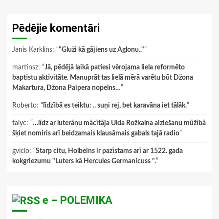
Pēdējie komentāri
Janis Karklins
: “
"Gluži kā gājiens uz Aglonu.."
”
martinsz
: “
Jā, pēdējā laikā patiesi vērojama liela reformēto
baptistu aktivitāte. Manuprāt tas lielā mērā varētu būt Džona
Makartura, Džona Paipera nopelns…
”
Roberto
: “
līdzībā es teiktu: .. suņi rej, bet karavāna iet tālāk.
”
talyc
: “
…līdz ar luterāņu mācītāja Ulda Rožkalna aiziešanu mūžībā
šķiet nomiris arī beidzamais klausāmais gabals tajā radio
”
gviclo
: “
Starp citu, Holbeins ir pazīstams arī ar 1522. gada
kokgriezumu "Luters kā Hercules Germanicuss ".
”
e – POLEMIKA