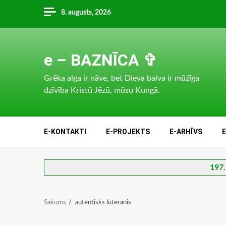
Skip
8. augusts, 2026
to
content
e – BAZNĪCA ✞
Grēka alga ir nāve, bet Dieva balva ir mūžīga
dzīvība Kristū Jēzū, mūsu Kungā.
E-KONTAKTI
E-PROJEKTS
E-ARHĪVS
197.
Sākums
autentisks luterānis