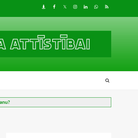
Draugiem
Facebook
Twitter
Instagram
LinkedIn
whatsapp
RSS
šanu?