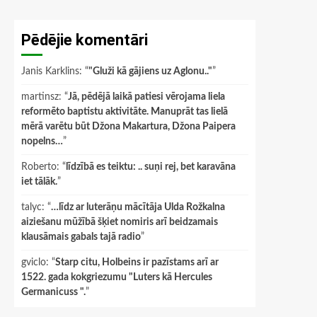
Pēdējie komentāri
Janis Karklins
: “
"Gluži kā gājiens uz Aglonu.."
”
martinsz
: “
Jā, pēdējā laikā patiesi vērojama liela
reformēto baptistu aktivitāte. Manuprāt tas lielā
mērā varētu būt Džona Makartura, Džona Paipera
nopelns…
”
Roberto
: “
līdzībā es teiktu: .. suņi rej, bet karavāna
iet tālāk.
”
talyc
: “
…līdz ar luterāņu mācītāja Ulda Rožkalna
aiziešanu mūžībā šķiet nomiris arī beidzamais
klausāmais gabals tajā radio
”
gviclo
: “
Starp citu, Holbeins ir pazīstams arī ar
1522. gada kokgriezumu "Luters kā Hercules
Germanicuss ".
”