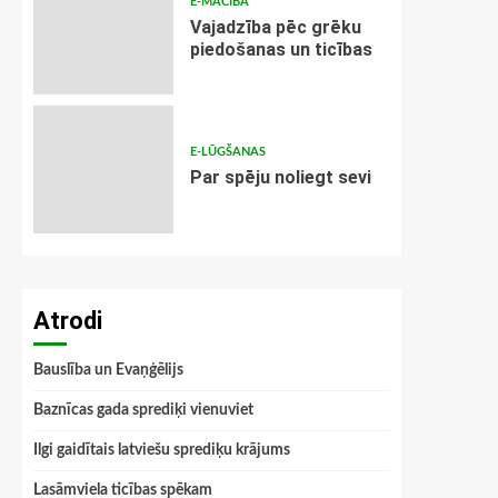
E-MĀCĪBA
Vajadzība pēc grēku
piedošanas un ticības
E-LŪGŠANAS
Par spēju noliegt sevi
Atrodi
Bauslība un Evaņģēlijs
Baznīcas gada sprediķi vienuviet
Ilgi gaidītais latviešu sprediķu krājums
Lasāmviela ticības spēkam