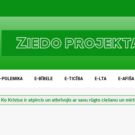
E-POLEMIKA
E-BĪBELE
E-TICĪBA
E-LTA
E-AFIŠA
 Ko Kristus ir atpircis un atbrīvojis ar savu rūgto ciešanu un mir