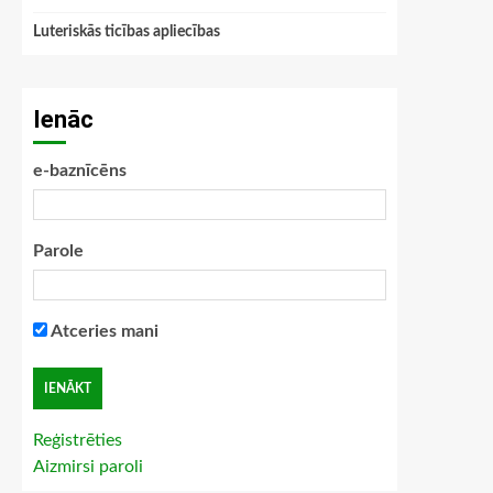
Luteriskās ticības apliecības
Ienāc
e-baznīcēns
Parole
Atceries mani
Reģistrēties
Aizmirsi paroli