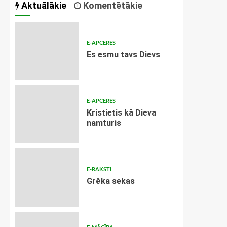
Aktuālākie
Komentētākie
E-APCERES
Es esmu tavs Dievs
E-APCERES
Kristietis kā Dieva
namturis
E-RAKSTI
Grēka sekas