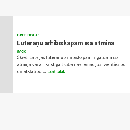
E-REFLEKSIJAS
Luterāņu arhibīskapam īsa atmiņa
gviclo
Šķiet, Latvijas luterāņu arhibīskapam ir gaužām īsa
atmiņa vai arī kristīgā ticība nav iemācījusi vientiesību
un atklātību....
Lasīt tālāk