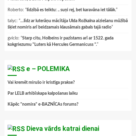
Roberto
: “
līdzībā es teiktu: .. suņi rej, bet karavāna iet tālāk.
”
talyc
: “
…līdz ar luterāņu mācītāja Ulda Rožkalna aiziešanu mūžībā
šķiet nomiris arī beidzamais klausāmais gabals tajā radio
”
gviclo
: “
Starp citu, Holbeins ir pazīstams arī ar 1522. gada
kokgriezumu "Luters kā Hercules Germanicuss ".
”
e – POLEMIKA
Vai kremēt mirušo ir kristīga prakse?
Par LELB arhibīskapa kalpošanas laiku
Kāpēc "nomira" e-BAZNĪCAs forums?
Dieva vārds katrai dienai