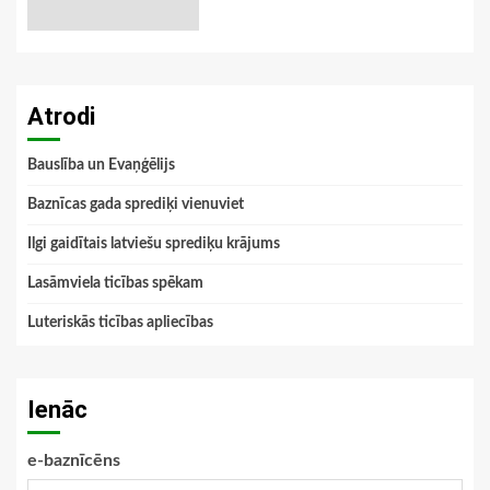
Atrodi
Bauslība un Evaņģēlijs
Baznīcas gada sprediķi vienuviet
Ilgi gaidītais latviešu sprediķu krājums
Lasāmviela ticības spēkam
Luteriskās ticības apliecības
Ienāc
e-baznīcēns