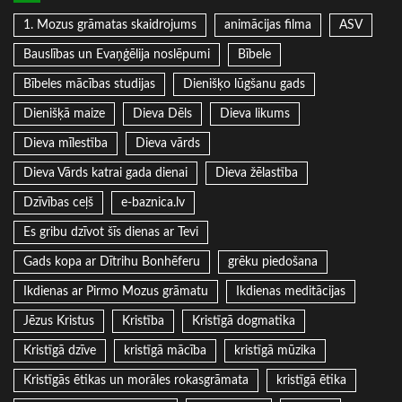
1. Mozus grāmatas skaidrojums
animācijas filma
ASV
Bauslības un Evaņģēlija noslēpumi
Bībele
Bībeles mācības studijas
Dienišķo lūgšanu gads
Dienišķā maize
Dieva Dēls
Dieva likums
Dieva mīlestība
Dieva vārds
Dieva Vārds katrai gada dienai
Dieva žēlastība
Dzīvības ceļš
e-baznica.lv
Es gribu dzīvot šīs dienas ar Tevi
Gads kopa ar Dītrihu Bonhēferu
grēku piedošana
Ikdienas ar Pirmo Mozus grāmatu
Ikdienas meditācijas
Jēzus Kristus
Kristība
Kristīgā dogmatika
Kristīgā dzīve
kristīgā mācība
kristīgā mūzika
Kristīgās ētikas un morāles rokasgrāmata
kristīgā ētika