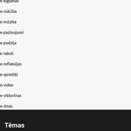
e-lūgšanas
e-mācība
e-mūzika
e-paziņojumi
e-poēzija
e-raksti
e-refleksijas
e-sprediķi
e-video
e-viktorīnas
e-ziņas
Tēmas