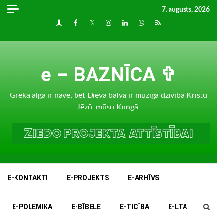
Skip
7. augusts, 2026
to
Draugiem
Facebook
Twitter
Instagram
LinkedIn
whatsapp
RSS
content
e – BAZNĪCA ✞
Grēka alga ir nāve, bet Dieva balva ir mūžīga dzīvība Kristū
Jēzū, mūsu Kungā.
E-KONTAKTI
E-PROJEKTS
E-ARHĪVS
E-POLEMIKA
E-BĪBELE
E-TICĪBA
E-LTA