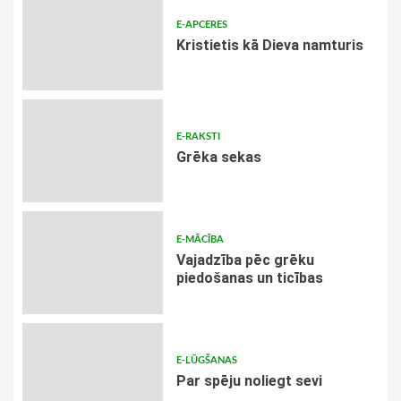
E-APCERES
Kristietis kā Dieva namturis
E-RAKSTI
Grēka sekas
E-MĀCĪBA
Vajadzība pēc grēku
piedošanas un ticības
E-LŪGŠANAS
Par spēju noliegt sevi