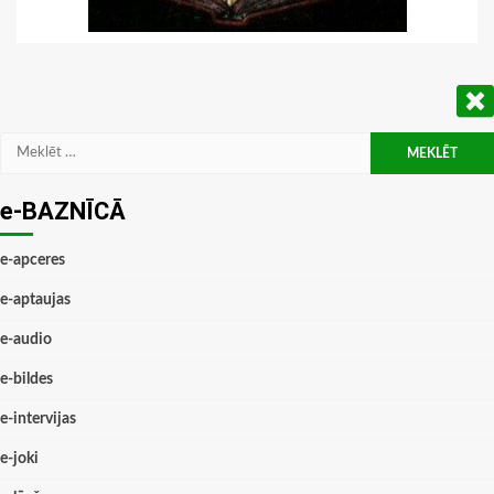
Meklēt:
e-BAZNĪCĀ
e-apceres
e-aptaujas
e-audio
e-bildes
e-intervijas
e-joki