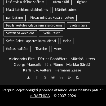
Lasāmviela ticības spēkam
Lutera citāti
lūgšana
Mazā katehisma skaidrojums
Mārtiņš Luters
par lūgšanu
Piecas minūtes kopā ar Luteru
Pāvila vēstules galatiešiem skaidrojums
Svētais Gars
Svētais Vakarēdiens
Svētie Raksti
Svēto Rakstu apceres katrai dienai
ticība
ticības realitāte
Tēvreize
velns
Aleksandrs Bite
Dītrihs Bonhēfers
Mārtiņš Luters
Georgs Mancelis
Ilārs Plūme
Markku Särelä
Karls F. V. Valters
Hermanis Zasse
Draugiem
Facebook
Twitter
Instagram
LinkedIn
whatsapp
RSS
Pārpublicējot
obligāti
jānorāda atsauce. Visas tiesības patur
::
e-BAZNICA
::
© 2007-2026