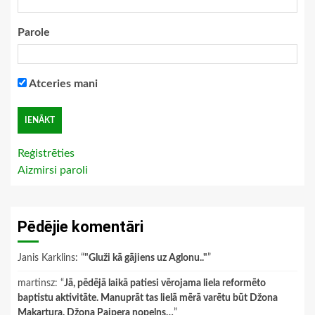
Parole
Atceries mani
Reģistrēties
Aizmirsi paroli
Pēdējie komentāri
Janis Karklins
: “
"Gluži kā gājiens uz Aglonu.."
”
martinsz
: “
Jā, pēdējā laikā patiesi vērojama liela reformēto
baptistu aktivitāte. Manuprāt tas lielā mērā varētu būt Džona
Makartura, Džona Paipera nopelns…
”