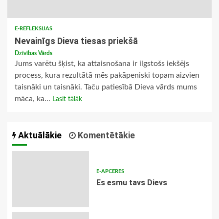
E-REFLEKSIJAS
Nevainīgs Dieva tiesas priekšā
Dzīvības Vārds
Jums varētu šķist, ka attaisnošana ir ilgstošs iekšējs
process, kura rezultātā mēs pakāpeniski topam aizvien
taisnāki un taisnāki. Taču patiesībā Dieva vārds mums
māca, ka...
Lasīt tālāk
Aktuālākie
Komentētākie
E-APCERES
Es esmu tavs Dievs