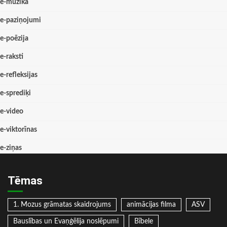
e-mūzika
e-paziņojumi
e-poēzija
e-raksti
e-refleksijas
e-sprediķi
e-video
e-viktorīnas
e-ziņas
Tēmas
1. Mozus grāmatas skaidrojums
animācijas filma
ASV
Bauslības un Evaņģēlija noslēpumi
Bībele