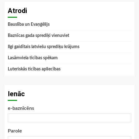
Atrodi
Bauslība un Evaņģēlijs
Baznīcas gada sprediķi vienuviet
Ilgi gaidītais latviešu sprediķu krājums
Lasāmviela ticības spēkam
Luteriskās ticības apliecības
Ienāc
e-baznīcēns
Parole