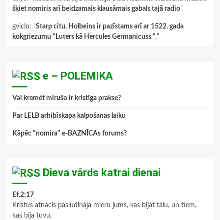
šķiet nomiris arī beidzamais klausāmais gabals tajā radio
”
gviclo
: “
Starp citu, Holbeins ir pazīstams arī ar 1522. gada
kokgriezumu "Luters kā Hercules Germanicuss ".
”
e – POLEMIKA
Vai kremēt mirušo ir kristīga prakse?
Par LELB arhibīskapa kalpošanas laiku
Kāpēc "nomira" e-BAZNĪCAs forums?
Dieva vārds katrai dienai
Ef.2:17
Kristus atnācis pasludināja mieru jums, kas bijāt tālu, un tiem,
kas bija tuvu,