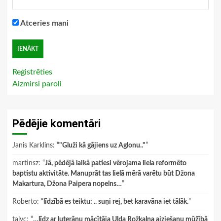
Atceries mani
Reģistrēties
Aizmirsi paroli
Pēdējie komentāri
Janis Karklins
: “
"Gluži kā gājiens uz Aglonu.."
”
martinsz
: “
Jā, pēdējā laikā patiesi vērojama liela reformēto
baptistu aktivitāte. Manuprāt tas lielā mērā varētu būt Džona
Makartura, Džona Paipera nopelns…
”
Roberto
: “
līdzībā es teiktu: .. suņi rej, bet karavāna iet tālāk.
”
talyc
: “
…līdz ar luterāņu mācītāja Ulda Rožkalna aiziešanu mūžībā