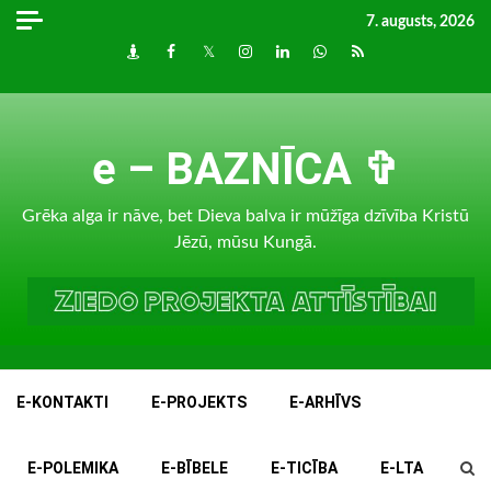
Skip
7. augusts, 2026
to
Draugiem
Facebook
Twitter
Instagram
LinkedIn
whatsapp
RSS
content
e – BAZNĪCA ✞
Grēka alga ir nāve, bet Dieva balva ir mūžīga dzīvība Kristū
Jēzū, mūsu Kungā.
E-KONTAKTI
E-PROJEKTS
E-ARHĪVS
E-POLEMIKA
E-BĪBELE
E-TICĪBA
E-LTA