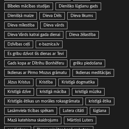
Bībeles mācības studijas
Dienišķo lūgšanu gads
Dienišķā maize
Dieva Dēls
Dieva likums
Dieva mīlestība
Dieva vārds
Dieva Vārds katrai gada dienai
Dieva žēlastība
Dzīvības ceļš
e-baznica.lv
Es gribu dzīvot šīs dienas ar Tevi
Gads kopa ar Dītrihu Bonhēferu
grēku piedošana
Ikdienas ar Pirmo Mozus grāmatu
Ikdienas meditācijas
Jēzus Kristus
Kristība
Kristīgā dogmatika
Kristīgā dzīve
kristīgā mācība
kristīgā mūzika
Kristīgās ētikas un morāles rokasgrāmata
kristīgā ētika
Lasāmviela ticības spēkam
Lutera citāti
lūgšana
Mazā katehisma skaidrojums
Mārtiņš Luters