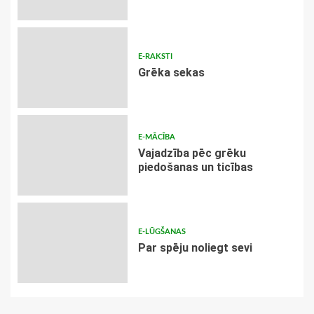
E-RAKSTI
Grēka sekas
E-MĀCĪBA
Vajadzība pēc grēku
piedošanas un ticības
E-LŪGŠANAS
Par spēju noliegt sevi