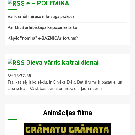
e – POLEMIKA
Vai kremēt mirušo ir kristīga prakse?
Par LELB arhibīskapa kalpošanas laiku
Kāpēc "nomira" e-BAZNĪCAs forums?
Dieva vārds katrai dienai
Mt.13:37-38
Tas, kas sēj labo sēklu, ir Cilvēka Dēls. Bet tīrums ir pasaule, un
labā sēkla ir Valstības bērni, un nezāle ir ļaunā bērni.
Animācijas filma