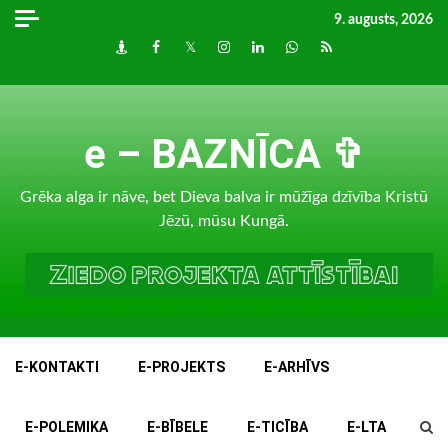
Skip
9. augusts, 2026
to
Draugiem
Facebook
Twitter
Instagram
LinkedIn
whatsapp
RSS
content
e – BAZNĪCA ✞
Grēka alga ir nāve, bet Dieva balva ir mūžīga dzīvība Kristū
Jēzū, mūsu Kungā.
E-KONTAKTI
E-PROJEKTS
E-ARHĪVS
E-POLEMIKA
E-BĪBELE
E-TICĪBA
E-LTA