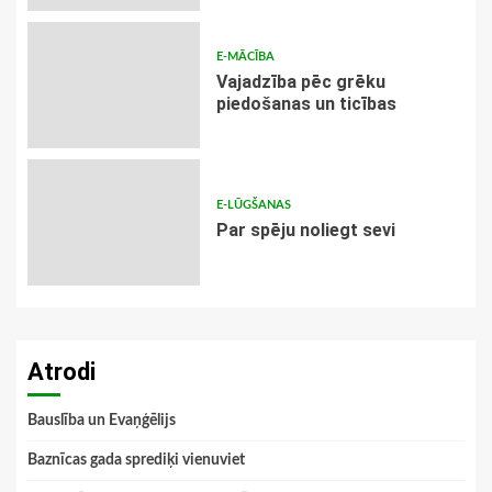
E-MĀCĪBA
Vajadzība pēc grēku
piedošanas un ticības
E-LŪGŠANAS
Par spēju noliegt sevi
Atrodi
Bauslība un Evaņģēlijs
Baznīcas gada sprediķi vienuviet