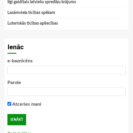
Ilgi gaidītais latviešu sprediķu krājums
Lasāmviela ticības spēkam
Luteriskās ticības apliecības
Ienāc
e-baznīcēns
Parole
Atceries mani