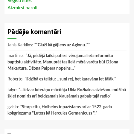
Reģistrēties
Aizmirsi paroli
Pēdējie komentāri
Janis Karklins
: “
"Gluži kā gājiens uz Aglonu.."
”
martinsz
: “
Jā, pēdējā laikā patiesi vērojama liela reformēto
baptistu aktivitāte. Manuprāt tas lielā mērā varētu būt Džona
Makartura, Džona Paipera nopelns…
”
Roberto
: “
līdzībā es teiktu: .. suņi rej, bet karavāna iet tālāk.
”
talyc
: “
…līdz ar luterāņu mācītāja Ulda Rožkalna aiziešanu mūžībā
šķiet nomiris arī beidzamais klausāmais gabals tajā radio
”
gviclo
: “
Starp citu, Holbeins ir pazīstams arī ar 1522. gada
kokgriezumu "Luters kā Hercules Germanicuss ".
”