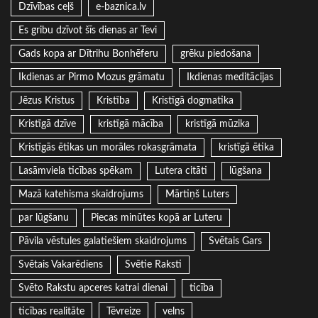
Dzīvības ceļš
e-baznica.lv
Es gribu dzīvot šīs dienas ar Tevi
Gads kopa ar Dītrihu Bonhēferu
grēku piedošana
Ikdienas ar Pirmo Mozus grāmatu
Ikdienas meditācijas
Jēzus Kristus
Kristība
Kristīgā dogmatika
Kristīgā dzīve
kristīgā mācība
kristīgā mūzika
Kristīgās ētikas un morāles rokasgrāmata
kristīgā ētika
Lasāmviela ticības spēkam
Lutera citāti
lūgšana
Mazā katehisma skaidrojums
Mārtiņš Luters
par lūgšanu
Piecas minūtes kopā ar Luteru
Pāvila vēstules galatiešiem skaidrojums
Svētais Gars
Svētais Vakarēdiens
Svētie Raksti
Svēto Rakstu apceres katrai dienai
ticība
ticības realitāte
Tēvreize
velns