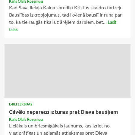
Karls Olafs Rozeniuss
Kad Savā lielajā Kalna sprediķī Kristus skaidro farizeju
Bauslības izkropļojumus, tad ikvienā bauslī ir runa par
to, ka tie raugās tikai uz ārējiem darbiem, bet...
Lasīt
tālāk
E-REFLEKSIJAS
Cilvēki nepareizi izturas pret Dieva baušļiem
Karls Olafs Rozeniuss
Lielākais un briesmīgākais ļaunums, kas izriet no
vieglprātīgas un aplamās attieksmes pret Dieva