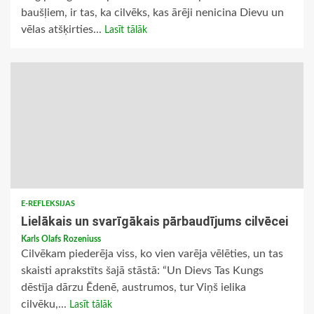
baušļiem, ir tas, ka cilvēks, kas ārēji nenicina Dievu un
vēlas atšķirties...
Lasīt tālāk
E-REFLEKSIJAS
Lielākais un svarīgākais pārbaudījums cilvēcei
Karls Olafs Rozeniuss
Cilvēkam piederēja viss, ko vien varēja vēlēties, un tas
skaisti aprakstīts šajā stāstā: “Un Dievs Tas Kungs
dēstīja dārzu Ēdenē, austrumos, tur Viņš ielika
cilvēku,...
Lasīt tālāk