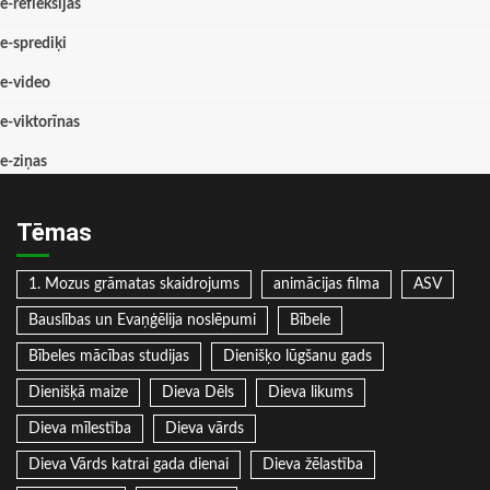
e-refleksijas
e-sprediķi
e-video
e-viktorīnas
e-ziņas
Tēmas
1. Mozus grāmatas skaidrojums
animācijas filma
ASV
Bauslības un Evaņģēlija noslēpumi
Bībele
Bībeles mācības studijas
Dienišķo lūgšanu gads
Dienišķā maize
Dieva Dēls
Dieva likums
Dieva mīlestība
Dieva vārds
Dieva Vārds katrai gada dienai
Dieva žēlastība