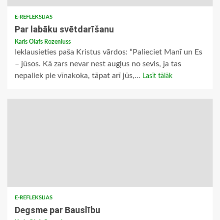
E-REFLEKSIJAS
Par labāku svētdarīšanu
Karls Olafs Rozeniuss
Ieklausieties paša Kristus vārdos: “Palieciet Manī un Es
– jūsos. Kā zars nevar nest augļus no sevis, ja tas
nepaliek pie vīnakoka, tāpat arī jūs,...
Lasīt tālāk
E-REFLEKSIJAS
Degsme par Bauslību