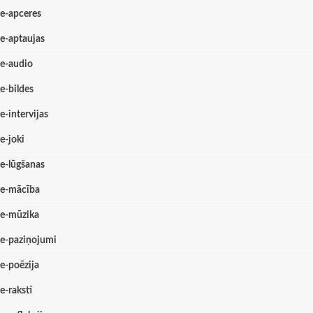
e-apceres
e-aptaujas
e-audio
e-bildes
e-intervijas
e-joki
e-lūgšanas
e-mācība
e-mūzika
e-paziņojumi
e-poēzija
e-raksti