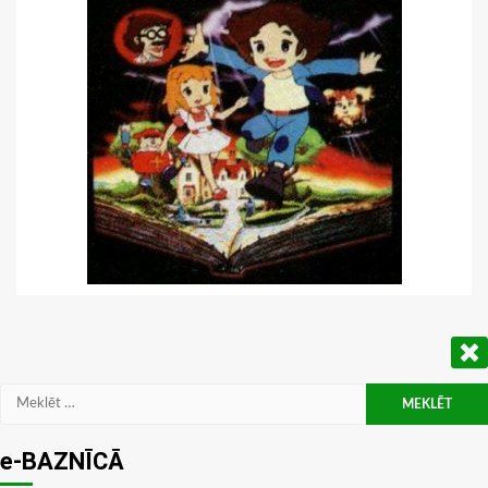
Meklēt:
e-BAZNĪCĀ