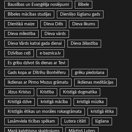
Bauslības un Evaņģēlija noslēpumi
Bībele
Bībeles mācības studijas
Dienišķo lūgšanu gads
Dienišķā maize
Dieva Dēls
Dieva likums
Dieva mīlestība
Dieva vārds
Dieva Vārds katrai gada dienai
Dieva žēlastība
Dzīvības ceļš
e-baznica.lv
Es gribu dzīvot šīs dienas ar Tevi
Gads kopa ar Dītrihu Bonhēferu
grēku piedošana
Ikdienas ar Pirmo Mozus grāmatu
Ikdienas meditācijas
Jēzus Kristus
Kristība
Kristīgā dogmatika
Kristīgā dzīve
kristīgā mācība
kristīgā mūzika
Kristīgās ētikas un morāles rokasgrāmata
kristīgā ētika
Lasāmviela ticības spēkam
Lutera citāti
lūgšana
Mazā katehisma skaidrojums
Mārtiņš Luters