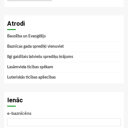
Atrodi
Bauslība un Evaņģēlijs
Baznīcas gada sprediķi vienuviet
Ilgi gaidītais latviešu sprediķu krājums
Lasāmviela ticības spēkam
Luteriskās ticības apliecības
Ienāc
e-baznīcēns