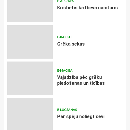
E-APCERES
Kristietis kā Dieva namturis
E-RAKSTI
Grēka sekas
E-MĀCĪBA
Vajadzība pēc grēku
piedošanas un ticības
E-LŪGŠANAS
Par spēju noliegt sevi