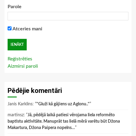
Parole
Atceries mani
Reģistrēties
Aizmirsi paroli
Pēdējie komentāri
Janis Karklins
: “
"Gluži kā gājiens uz Aglonu.."
”
martinsz
: “
Jā, pēdējā laikā patiesi vērojama liela reformēto
baptistu aktivitāte. Manuprāt tas lielā mērā varētu būt Džona
Makartura, Džona Paipera nopelns…
”