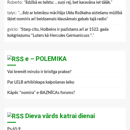
Roberto
: “
līdzībā es teiktu: .. suņi rej, bet karavāna iet tālāk.
”
talyc
: “
…līdz ar luterāņu mācītāja Ulda Rožkalna aiziešanu mūžībā
šķiet nomiris arī beidzamais klausāmais gabals tajā radio
”
gviclo
: “
Starp citu, Holbeins ir pazīstams arī ar 1522. gada
kokgriezumu "Luters kā Hercules Germanicuss ".
”
e – POLEMIKA
Vai kremēt mirušo ir kristīga prakse?
Par LELB arhibīskapa kalpošanas laiku
Kāpēc "nomira" e-BAZNĪCAs forums?
Dieva vārds katrai dienai
Ps.65:9