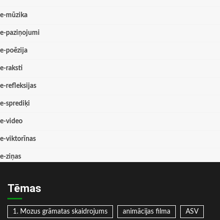
e-mūzika
e-paziņojumi
e-poēzija
e-raksti
e-refleksijas
e-sprediķi
e-video
e-viktorīnas
e-ziņas
Tēmas
1. Mozus grāmatas skaidrojums
animācijas filma
ASV