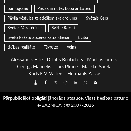
par lūgšanu
Piecas minūtes kopā ar Luteru
Pāvila vēstules galatiešiem skaidrojums
Svētais Gars
Svētais Vakarēdiens
Svētie Raksti
Svēto Rakstu apceres katrai dienai
ticība
ticības realitāte
Tēvreize
velns
Aleksandrs Bite
Dītrihs Bonhēfers
Mārtiņš Luters
Georgs Mancelis
Ilārs Plūme
Markku Särelä
Karls F. V. Valters
Hermanis Zasse
Draugiem
Facebook
Twitter
Instagram
LinkedIn
whatsapp
RSS
Pārpublicējot
obligāti
jānorāda atsauce. Visas tiesības patur
::
e-BAZNICA
::
© 2007-2026