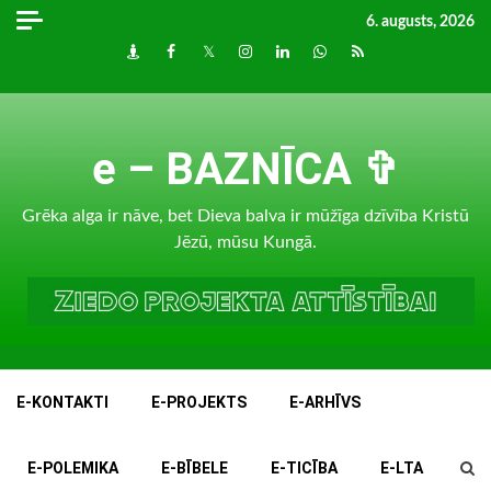
Skip
6. augusts, 2026
to
Draugiem
Facebook
Twitter
Instagram
LinkedIn
whatsapp
RSS
content
e – BAZNĪCA ✞
Grēka alga ir nāve, bet Dieva balva ir mūžīga dzīvība Kristū
Jēzū, mūsu Kungā.
E-KONTAKTI
E-PROJEKTS
E-ARHĪVS
E-POLEMIKA
E-BĪBELE
E-TICĪBA
E-LTA