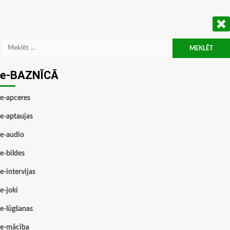
Meklēt:
e-BAZNĪCĀ
e-apceres
e-aptaujas
e-audio
e-bildes
e-intervijas
e-joki
e-lūgšanas
e-mācība